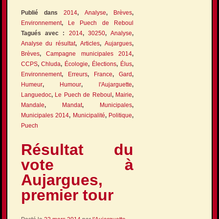
Publié dans
2014
,
Analyse
,
Brèves
,
Environnement
,
Le Puech de Reboul
Tagués avec :
2014
,
30250
,
Analyse
,
Analyse du résultat
,
Articles
,
Aujargues
,
Brèves
,
Campagne municipales 2014
,
CCPS
,
Chluda
,
Écologie
,
Élections
,
Élus
,
Environnement
,
Erreurs
,
France
,
Gard
,
Humeur
,
Humour
,
l'Aujarguette
,
Languedoc
,
Le Puech de Reboul
,
Mairie
,
Mandale
,
Mandat
,
Municipales
,
Municipales 2014
,
Municipalité
,
Politique
,
Puech
Résultat du
vote à
Aujargues,
premier tour