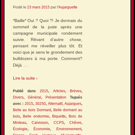
Posté le
23 mars 2015
par
l'Aujarguette
*Baille* Oui ? Quoi ?! Je dormais du
sommeil de la juste après une
campagne municipale rondement
suivie. Rêvant d’autre chose,
pensant me réveiller plus tôt. Et
voici que je sens le grondement des
bulldozers à ma porte. Comment?
…
Déjà
Lire la suite ›
Publié dans
2015
,
Articles
,
Brèves
,
Divers
,
Général
,
Présentation
Tagués
avec :
2015
,
30250
,
Alternatif
,
Aujargues
,
Belle au bois Dormant
,
Belle dormant au
bois
,
Belle endormie
,
Biquette
,
Bois de
Minteau
,
Calvisson
,
CCPS
,
Chêvre
,
Écologie
,
Économie
,
Environnement
,