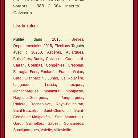
votants : 388 / 664 inscrits
…
Calvisson :
Lire la suite ›
Publié dans
2015
,
Brèves
,
Départementales 2015
,
Élections
Tagués
avec :
30250
,
Aspères
,
Aujargues
,
Boissières
,
Bunis
,
Calvisson
,
Cannes-et-
Claran
,
Combas
,
Congénies
,
Crespian
,
Farrugia
,
Fons
,
Fontanès
,
France
,
Gajan
,
Gard
,
Giannaccini
,
Junas
,
La Rouvière
,
Languedoc
,
Leccia
,
Lecques
,
Montignargues
,
Montmirat
,
Montpezat
,
Nages-et-Solorgues
,
Parignargues
,
Ribiere
,
Rocheblave
,
Royo-Boucoiran
,
Saint-Bauzély
,
Saint-Clément
,
Saint-
Géniès-de-Malgloirès
,
Saint-Mamert-du-
Gard
,
Salinelles
,
Sauzet
,
Sommières
,
Souvignargues
,
Valette
,
Villevieille