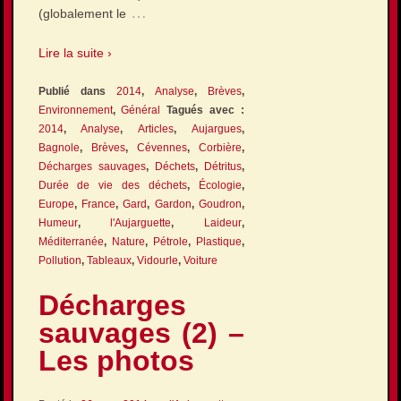
…
(globalement le
Lire la suite ›
Publié dans
2014
,
Analyse
,
Brèves
,
Environnement
,
Général
Tagués avec :
2014
,
Analyse
,
Articles
,
Aujargues
,
Bagnole
,
Brèves
,
Cévennes
,
Corbière
,
Décharges sauvages
,
Déchets
,
Détritus
,
Durée de vie des déchets
,
Écologie
,
Europe
,
France
,
Gard
,
Gardon
,
Goudron
,
Humeur
,
l'Aujarguette
,
Laideur
,
Méditerranée
,
Nature
,
Pétrole
,
Plastique
,
Pollution
,
Tableaux
,
Vidourle
,
Voiture
Décharges
sauvages (2) –
Les photos