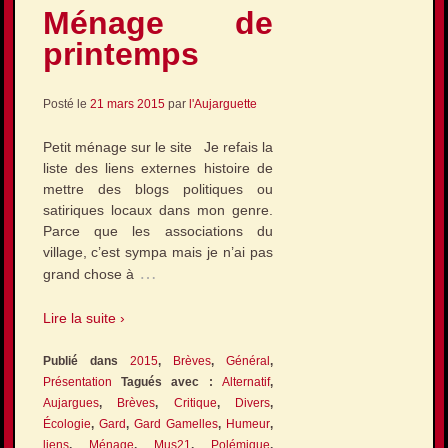
Ménage de
printemps
Posté le
21 mars 2015
par
l'Aujarguette
Petit ménage sur le site Je refais la
liste des liens externes histoire de
mettre des blogs politiques ou
satiriques locaux dans mon genre.
Parce que les associations du
village, c’est sympa mais je n’ai pas
…
grand chose à
Lire la suite ›
Publié dans
2015
,
Brèves
,
Général
,
Présentation
Tagués avec :
Alternatif
,
Aujargues
,
Brèves
,
Critique
,
Divers
,
Écologie
,
Gard
,
Gard Gamelles
,
Humeur
,
liens
,
Ménage
,
Mus21
,
Polémique
,