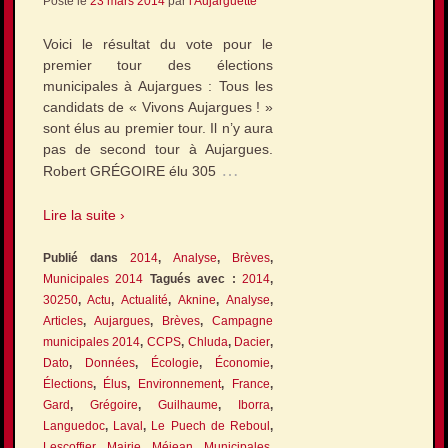
Posté le
23 mars 2014
par
l'Aujarguette
Voici le résultat du vote pour le
premier tour des élections
municipales à Aujargues : Tous les
candidats de « Vivons Aujargues ! »
sont élus au premier tour. Il n’y aura
pas de second tour à Aujargues.
…
Robert GRÉGOIRE élu 305
Lire la suite ›
Publié dans
2014
,
Analyse
,
Brèves
,
Municipales 2014
Tagués avec :
2014
,
30250
,
Actu
,
Actualité
,
Aknine
,
Analyse
,
Articles
,
Aujargues
,
Brèves
,
Campagne
municipales 2014
,
CCPS
,
Chluda
,
Dacier
,
Dato
,
Données
,
Écologie
,
Économie
,
Élections
,
Élus
,
Environnement
,
France
,
Gard
,
Grégoire
,
Guilhaume
,
Iborra
,
Languedoc
,
Laval
,
Le Puech de Reboul
,
Lescoffier
,
Mairie
,
Méjean
,
Municipales
,