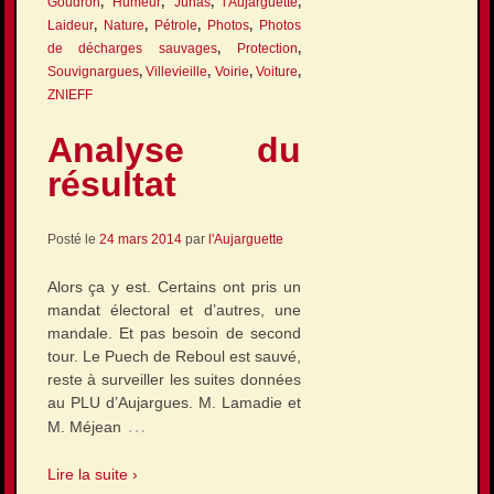
Goudron
,
Humeur
,
Junas
,
l'Aujarguette
,
Laideur
,
Nature
,
Pétrole
,
Photos
,
Photos
de décharges sauvages
,
Protection
,
Souvignargues
,
Villevieille
,
Voirie
,
Voiture
,
ZNIEFF
Analyse du
résultat
Posté le
24 mars 2014
par
l'Aujarguette
Alors ça y est. Certains ont pris un
mandat électoral et d’autres, une
mandale. Et pas besoin de second
tour. Le Puech de Reboul est sauvé,
reste à surveiller les suites données
au PLU d’Aujargues. M. Lamadie et
…
M. Méjean
Lire la suite ›