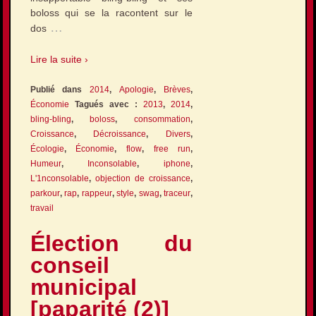
boloss qui se la racontent sur le
…
dos
Lire la suite ›
Publié dans
2014
,
Apologie
,
Brèves
,
Économie
Tagués avec :
2013
,
2014
,
bling-bling
,
boloss
,
consommation
,
Croissance
,
Décroissance
,
Divers
,
Écologie
,
Économie
,
flow
,
free run
,
Humeur
,
Inconsolable
,
iphone
,
L'1nconsolable
,
objection de croissance
,
parkour
,
rap
,
rappeur
,
style
,
swag
,
traceur
,
travail
Élection du
conseil
municipal
[paparité (2)]