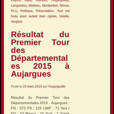
France
,
Gard
,
Humeur
,
l'Aujarguette
,
Languedoc
,
Minteau
,
Montpellier
,
Nîmes
,
PLU
,
Politique
,
Présentation
,
Tout est
foutu alors autant bien rigoler
,
Valette
,
Vergèze
Résultat du
Premier Tour
des
Départemental
es 2015 à
Aujargues
Posté le
23 mars 2015
par
l'Aujarguette
Résultat du Premier Tour des
Départementales 2015 Aujargues :
FN : 372 PS : 125 UMP : 71 Vert /
FG : 43 Blancs : 15 Nuls : 1 Totals