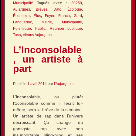
Municipalité
Tagués avec :
30250
,
Aujargues
,
Brèves
,
Dato
,
Écologie
,
Économie
,
Élus
,
Foyer
,
France
,
Gard
,
Languedoc
,
Mairie
,
Municipalité
,
Polémique
,
Public
,
Réunion publique
,
Tasa
,
Vivons Aujargues
L’Inconsolable
, un artiste à
part
Posté le
1 avril 2014
par
l'Aujarguette
L’inconsolable, ou plutôt
l’1consolable comme il l’écrit lui-
même, sera la brève de la semaine.
Un artiste de rap dans l’univers
décroissant. Ça change du
gansgsta rap avec son
insupportable bling-bling et ses