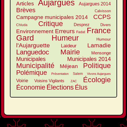
Aujargues
Articles
Aujargues 2014
Brèves
Calvisson
CCPS
Campagne municipales 2014
Critique
Desprez
Divers
Chluda
France
Erreurs
Environnement
Fadat
Gard
Humeur
Humour
l'Aujarguette
Lamadie
Laideur
Mairie
Languedoc
Mensonge
Municipales
Municipales 2014
Municipalité
Politique
Méjean
Polémique
Salem
Présentation
Vivons Aujargues
Écologie
Voirie
Voisins Vigilants
ZAC
Élections
Élus
Économie