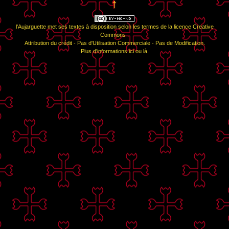
↑
l'Aujarguette
met ses textes à disposition selon les termes de la
licence Creative
Commons :
Attribution du crédit - Pas d'Utilisation Commerciale - Pas de Modification
.
Plus d'informations
ici
ou
là
.