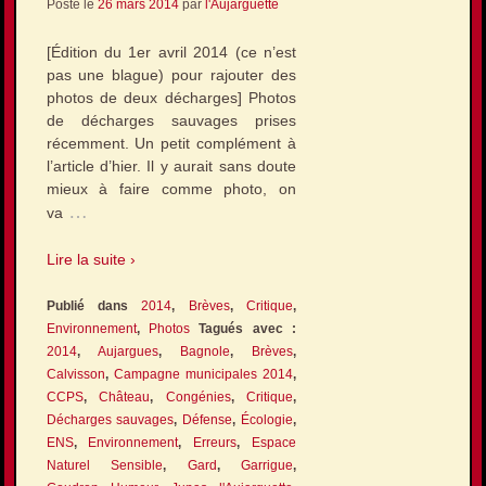
Posté le
26 mars 2014
par
l'Aujarguette
[Édition du 1er avril 2014 (ce n’est
pas une blague) pour rajouter des
photos de deux décharges] Photos
de décharges sauvages prises
récemment. Un petit complément à
l’article d’hier. Il y aurait sans doute
mieux à faire comme photo, on
…
va
Lire la suite ›
Publié dans
2014
,
Brèves
,
Critique
,
Environnement
,
Photos
Tagués avec :
2014
,
Aujargues
,
Bagnole
,
Brèves
,
Calvisson
,
Campagne municipales 2014
,
CCPS
,
Château
,
Congénies
,
Critique
,
Décharges sauvages
,
Défense
,
Écologie
,
ENS
,
Environnement
,
Erreurs
,
Espace
Naturel Sensible
,
Gard
,
Garrigue
,