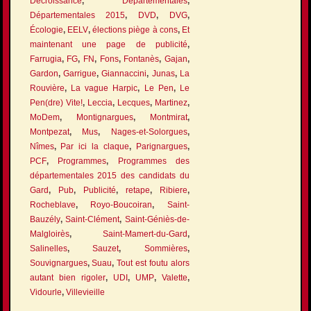
Décroissance
,
Départementales
,
Départementales 2015
,
DVD
,
DVG
,
Écologie
,
EELV
,
élections piège à cons
,
Et
maintenant une page de publicité
,
Farrugia
,
FG
,
FN
,
Fons
,
Fontanès
,
Gajan
,
Gardon
,
Garrigue
,
Giannaccini
,
Junas
,
La
Rouvière
,
La vague Harpic
,
Le Pen
,
Le
Pen(dre) Vite!
,
Leccia
,
Lecques
,
Martinez
,
MoDem
,
Montignargues
,
Montmirat
,
Montpezat
,
Mus
,
Nages-et-Solorgues
,
Nîmes
,
Par ici la claque
,
Parignargues
,
PCF
,
Programmes
,
Programmes des
départementales 2015 des candidats du
Gard
,
Pub
,
Publicité
,
retape
,
Ribiere
,
Rocheblave
,
Royo-Boucoiran
,
Saint-
Bauzély
,
Saint-Clément
,
Saint-Géniès-de-
Malgloirès
,
Saint-Mamert-du-Gard
,
Salinelles
,
Sauzet
,
Sommières
,
Souvignargues
,
Suau
,
Tout est foutu alors
autant bien rigoler
,
UDI
,
UMP
,
Valette
,
Vidourle
,
Villevieille