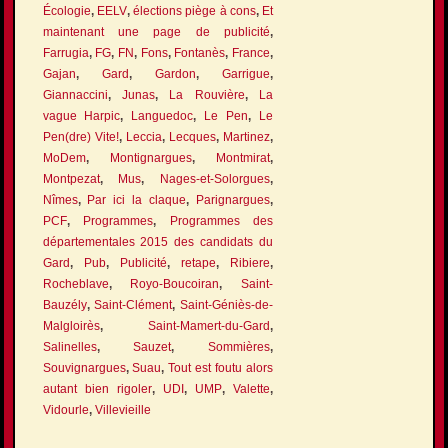
Écologie
,
EELV
,
élections piège à cons
,
Et
maintenant une page de publicité
,
Farrugia
,
FG
,
FN
,
Fons
,
Fontanès
,
France
,
Gajan
,
Gard
,
Gardon
,
Garrigue
,
Giannaccini
,
Junas
,
La Rouvière
,
La
vague Harpic
,
Languedoc
,
Le Pen
,
Le
Pen(dre) Vite!
,
Leccia
,
Lecques
,
Martinez
,
MoDem
,
Montignargues
,
Montmirat
,
Montpezat
,
Mus
,
Nages-et-Solorgues
,
Nîmes
,
Par ici la claque
,
Parignargues
,
PCF
,
Programmes
,
Programmes des
départementales 2015 des candidats du
Gard
,
Pub
,
Publicité
,
retape
,
Ribiere
,
Rocheblave
,
Royo-Boucoiran
,
Saint-
Bauzély
,
Saint-Clément
,
Saint-Géniès-de-
Malgloirès
,
Saint-Mamert-du-Gard
,
Salinelles
,
Sauzet
,
Sommières
,
Souvignargues
,
Suau
,
Tout est foutu alors
autant bien rigoler
,
UDI
,
UMP
,
Valette
,
Vidourle
,
Villevieille