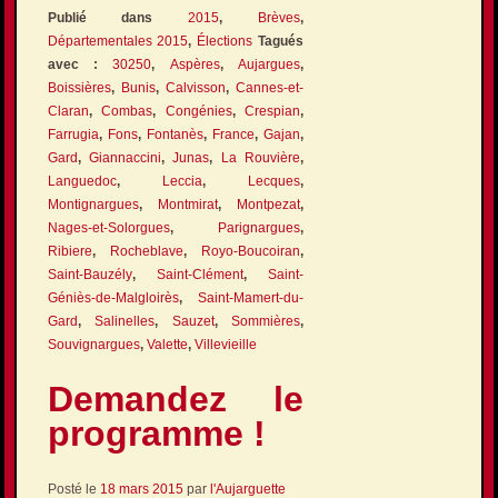
Publié dans
2015
,
Brèves
,
Départementales 2015
,
Élections
Tagués
avec :
30250
,
Aspères
,
Aujargues
,
Boissières
,
Bunis
,
Calvisson
,
Cannes-et-
Claran
,
Combas
,
Congénies
,
Crespian
,
Farrugia
,
Fons
,
Fontanès
,
France
,
Gajan
,
Gard
,
Giannaccini
,
Junas
,
La Rouvière
,
Languedoc
,
Leccia
,
Lecques
,
Montignargues
,
Montmirat
,
Montpezat
,
Nages-et-Solorgues
,
Parignargues
,
Ribiere
,
Rocheblave
,
Royo-Boucoiran
,
Saint-Bauzély
,
Saint-Clément
,
Saint-
Géniès-de-Malgloirès
,
Saint-Mamert-du-
Gard
,
Salinelles
,
Sauzet
,
Sommières
,
Souvignargues
,
Valette
,
Villevieille
Demandez le
programme !
Posté le
18 mars 2015
par
l'Aujarguette