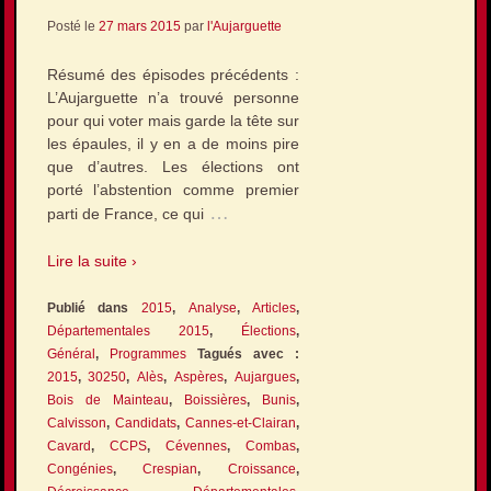
Posté le
27 mars 2015
par
l'Aujarguette
Résumé des épisodes précédents :
L’Aujarguette n’a trouvé personne
pour qui voter mais garde la tête sur
les épaules, il y en a de moins pire
que d’autres. Les élections ont
porté l’abstention comme premier
…
parti de France, ce qui
Lire la suite ›
Publié dans
2015
,
Analyse
,
Articles
,
Départementales 2015
,
Élections
,
Général
,
Programmes
Tagués avec :
2015
,
30250
,
Alès
,
Aspères
,
Aujargues
,
Bois de Mainteau
,
Boissières
,
Bunis
,
Calvisson
,
Candidats
,
Cannes-et-Clairan
,
Cavard
,
CCPS
,
Cévennes
,
Combas
,
Congénies
,
Crespian
,
Croissance
,