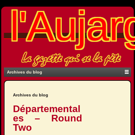
l'Aujar
La gazette qui se la pète
Archives du blog
Archives du blog
Départemental
es – Round
Two