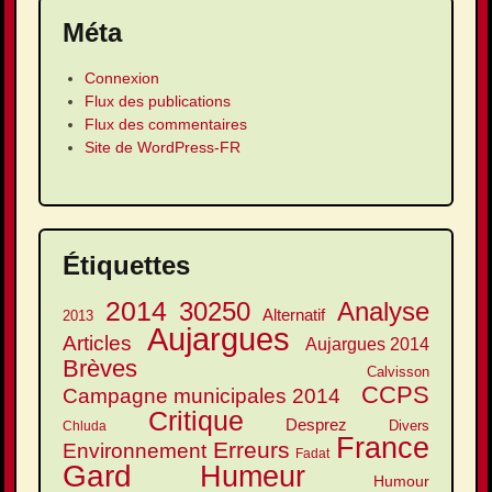
Méta
Connexion
Flux des publications
Flux des commentaires
Site de WordPress-FR
Étiquettes
2014
30250
Analyse
Alternatif
2013
Aujargues
Articles
Aujargues 2014
Brèves
Calvisson
CCPS
Campagne municipales 2014
Critique
Desprez
Divers
Chluda
France
Erreurs
Environnement
Fadat
Gard
Humeur
Humour