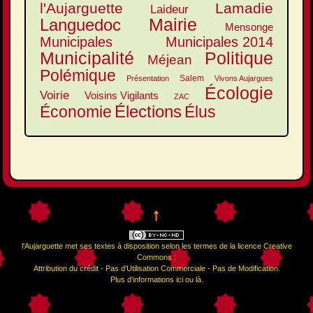
l'Aujarguette
Lamadie
Laideur
Mairie
Languedoc
Mensonge
Municipales
Municipales 2014
Municipalité
Politique
Méjean
Polémique
Salem
Présentation
Vivons Aujargues
Écologie
Voirie
Voisins Vigilants
ZAC
Élections
Élus
Économie
↑
l'Aujarguette
met ses textes à disposition selon les termes de la
licence Creative
Commons :
Attribution du crédit - Pas d'Utilisation Commerciale - Pas de Modification
.
Plus d'informations
ici
ou
là
.