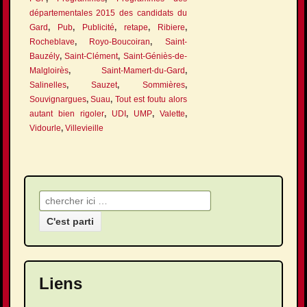
départementales 2015 des candidats du
Gard
,
Pub
,
Publicité
,
retape
,
Ribiere
,
Rocheblave
,
Royo-Boucoiran
,
Saint-
Bauzély
,
Saint-Clément
,
Saint-Géniès-de-
Malgloirès
,
Saint-Mamert-du-Gard
,
Salinelles
,
Sauzet
,
Sommières
,
Souvignargues
,
Suau
,
Tout est foutu alors
autant bien rigoler
,
UDI
,
UMP
,
Valette
,
Vidourle
,
Villevieille
Recherche pour:
Liens