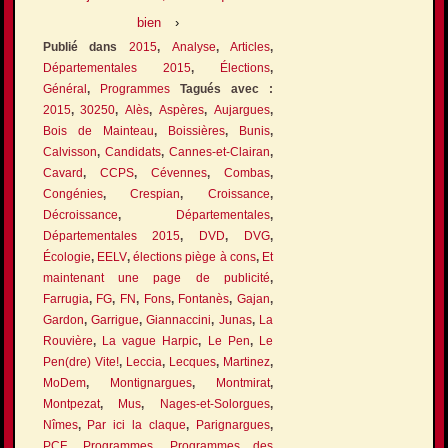
bien
›
Publié dans
2015
,
Analyse
,
Articles
,
Départementales 2015
,
Élections
,
Général
,
Programmes
Tagués avec :
2015
,
30250
,
Alès
,
Aspères
,
Aujargues
,
Bois de Mainteau
,
Boissières
,
Bunis
,
Calvisson
,
Candidats
,
Cannes-et-Clairan
,
Cavard
,
CCPS
,
Cévennes
,
Combas
,
Congénies
,
Crespian
,
Croissance
,
Décroissance
,
Départementales
,
Départementales 2015
,
DVD
,
DVG
,
Écologie
,
EELV
,
élections piège à cons
,
Et
maintenant une page de publicité
,
Farrugia
,
FG
,
FN
,
Fons
,
Fontanès
,
Gajan
,
Gardon
,
Garrigue
,
Giannaccini
,
Junas
,
La
Rouvière
,
La vague Harpic
,
Le Pen
,
Le
Pen(dre) Vite!
,
Leccia
,
Lecques
,
Martinez
,
MoDem
,
Montignargues
,
Montmirat
,
Montpezat
,
Mus
,
Nages-et-Solorgues
,
Nîmes
,
Par ici la claque
,
Parignargues
,
PCF
,
Programmes
,
Programmes des