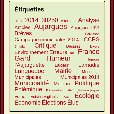
Étiquettes
2014
30250
Analyse
Alternatif
2013
Aujargues
Articles
Aujargues 2014
Brèves
Calvisson
CCPS
Campagne municipales 2014
Critique
Desprez
Divers
Chluda
France
Erreurs
Environnement
Fadat
Gard
Humeur
Humour
l'Aujarguette
Lamadie
Laideur
Mairie
Languedoc
Mensonge
Municipales
Municipales 2014
Municipalité
Politique
Méjean
Polémique
Salem
Présentation
Vivons Aujargues
Écologie
Voirie
Voisins Vigilants
ZAC
Élections
Élus
Économie