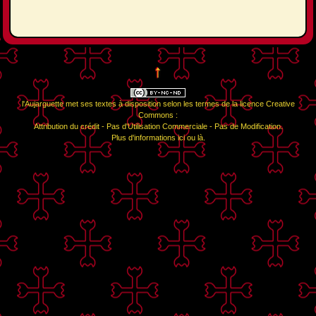
↑
l'Aujarguette
met ses textes à disposition selon les termes de la
licence Creative
Commons :
Attribution du crédit - Pas d'Utilisation Commerciale - Pas de Modification
.
Plus d'informations
ici
ou
là
.