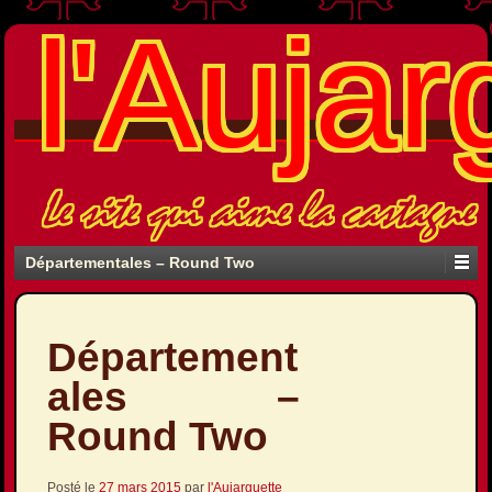
l'Aujar
Le site qui aime la castagne
Départementales – Round Two
Département
ales –
Round Two
Posté le
27 mars 2015
par
l'Aujarguette