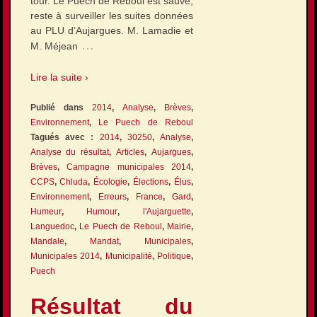
tour. Le Puech de Reboul est sauvé,
reste à surveiller les suites données
au PLU d’Aujargues. M. Lamadie et
…
M. Méjean
Lire la suite ›
Publié dans
2014
,
Analyse
,
Brèves
,
Environnement
,
Le Puech de Reboul
Tagués avec :
2014
,
30250
,
Analyse
,
Analyse du résultat
,
Articles
,
Aujargues
,
Brèves
,
Campagne municipales 2014
,
CCPS
,
Chluda
,
Écologie
,
Élections
,
Élus
,
Environnement
,
Erreurs
,
France
,
Gard
,
Humeur
,
Humour
,
l'Aujarguette
,
Languedoc
,
Le Puech de Reboul
,
Mairie
,
Mandale
,
Mandat
,
Municipales
,
Municipales 2014
,
Municipalité
,
Politique
,
Puech
Résultat du