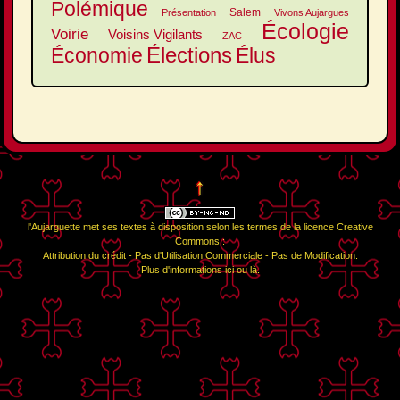
Polémique
Salem
Présentation
Vivons Aujargues
Écologie
Voirie
Voisins Vigilants
ZAC
Élections
Élus
Économie
↑
l'Aujarguette
met ses textes à disposition selon les termes de la
licence Creative
Commons :
Attribution du crédit - Pas d'Utilisation Commerciale - Pas de Modification
.
Plus d'informations
ici
ou
là
.