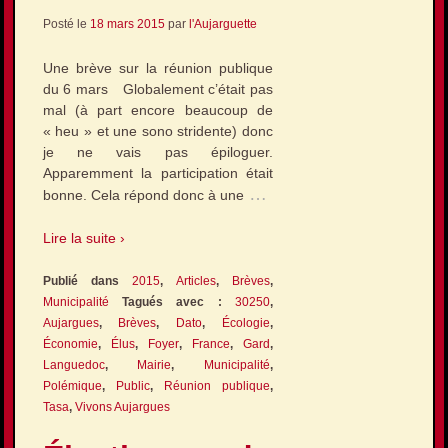
Posté le
18 mars 2015
par
l'Aujarguette
Une brève sur la réunion publique
du 6 mars Globalement c’était pas
mal (à part encore beaucoup de
« heu » et une sono stridente) donc
je ne vais pas épiloguer.
Apparemment la participation était
…
bonne. Cela répond donc à une
Lire la suite ›
Publié dans
2015
,
Articles
,
Brèves
,
Municipalité
Tagués avec :
30250
,
Aujargues
,
Brèves
,
Dato
,
Écologie
,
Économie
,
Élus
,
Foyer
,
France
,
Gard
,
Languedoc
,
Mairie
,
Municipalité
,
Polémique
,
Public
,
Réunion publique
,
Tasa
,
Vivons Aujargues