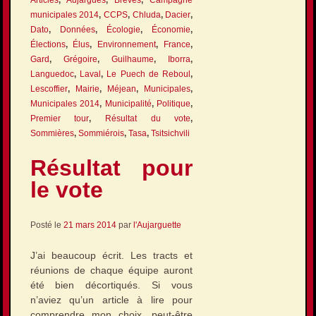
municipales 2014
,
CCPS
,
Chluda
,
Dacier
,
Dato
,
Données
,
Écologie
,
Économie
,
Élections
,
Élus
,
Environnement
,
France
,
Gard
,
Grégoire
,
Guilhaume
,
Iborra
,
Languedoc
,
Laval
,
Le Puech de Reboul
,
Lescoffier
,
Mairie
,
Méjean
,
Municipales
,
Municipales 2014
,
Municipalité
,
Politique
,
Premier tour
,
Résultat du vote
,
Sommières
,
Sommiérois
,
Tasa
,
Tsitsichvili
Résultat pour
le vote
Posté le
21 mars 2014
par
l'Aujarguette
J’ai beaucoup écrit. Les tracts et
réunions de chaque équipe auront
été bien décortiqués. Si vous
n’aviez qu’un article à lire pour
comprendre mon choix, peut-être