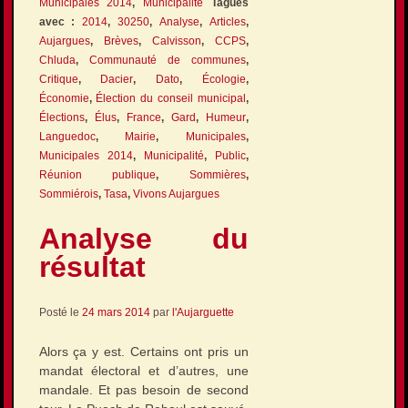
Municipales 2014
,
Municipalité
Tagués
avec :
2014
,
30250
,
Analyse
,
Articles
,
Aujargues
,
Brèves
,
Calvisson
,
CCPS
,
Chluda
,
Communauté de communes
,
Critique
,
Dacier
,
Dato
,
Écologie
,
Économie
,
Élection du conseil municipal
,
Élections
,
Élus
,
France
,
Gard
,
Humeur
,
Languedoc
,
Mairie
,
Municipales
,
Municipales 2014
,
Municipalité
,
Public
,
Réunion publique
,
Sommières
,
Sommiérois
,
Tasa
,
Vivons Aujargues
Analyse du
résultat
Posté le
24 mars 2014
par
l'Aujarguette
Alors ça y est. Certains ont pris un
mandat électoral et d’autres, une
mandale. Et pas besoin de second