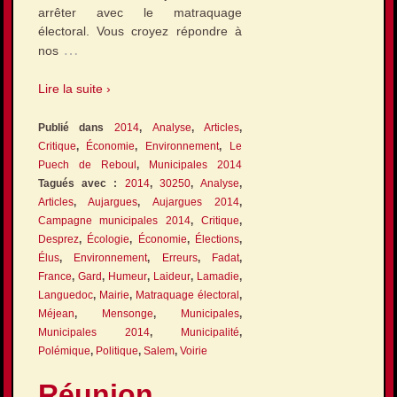
arrêter avec le matraquage
électoral. Vous croyez répondre à
…
nos
Lire la suite ›
Publié dans
2014
,
Analyse
,
Articles
,
Critique
,
Économie
,
Environnement
,
Le
Puech de Reboul
,
Municipales 2014
Tagués avec :
2014
,
30250
,
Analyse
,
Articles
,
Aujargues
,
Aujargues 2014
,
Campagne municipales 2014
,
Critique
,
Desprez
,
Écologie
,
Économie
,
Élections
,
Élus
,
Environnement
,
Erreurs
,
Fadat
,
France
,
Gard
,
Humeur
,
Laideur
,
Lamadie
,
Languedoc
,
Mairie
,
Matraquage électoral
,
Méjean
,
Mensonge
,
Municipales
,
Municipales 2014
,
Municipalité
,
Polémique
,
Politique
,
Salem
,
Voirie
Réunion