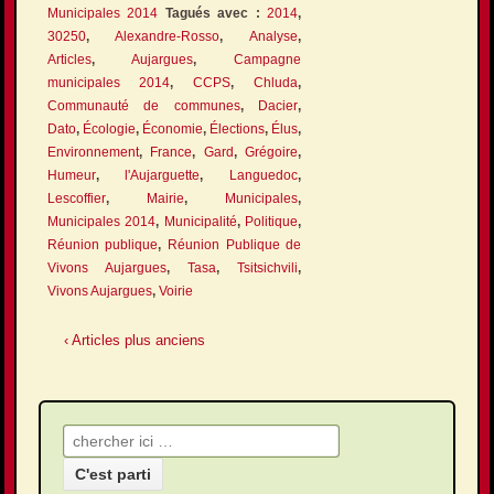
Municipales 2014
Tagués avec :
2014
,
30250
,
Alexandre-Rosso
,
Analyse
,
Articles
,
Aujargues
,
Campagne
municipales 2014
,
CCPS
,
Chluda
,
Communauté de communes
,
Dacier
,
Dato
,
Écologie
,
Économie
,
Élections
,
Élus
,
Environnement
,
France
,
Gard
,
Grégoire
,
Humeur
,
l'Aujarguette
,
Languedoc
,
Lescoffier
,
Mairie
,
Municipales
,
Municipales 2014
,
Municipalité
,
Politique
,
Réunion publique
,
Réunion Publique de
Vivons Aujargues
,
Tasa
,
Tsitsichvili
,
Vivons Aujargues
,
Voirie
‹ Articles plus anciens
Recherche pour: