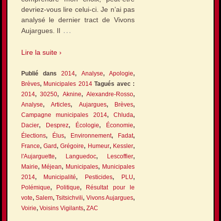
devriez-vous lire celui-ci. Je n’ai pas
analysé le dernier tract de Vivons
…
Aujargues. Il
Lire la suite ›
Publié dans
2014
,
Analyse
,
Apologie
,
Brèves
,
Municipales 2014
Tagués avec :
2014
,
30250
,
Aknine
,
Alexandre-Rosso
,
Analyse
,
Articles
,
Aujargues
,
Brèves
,
Campagne municipales 2014
,
Chluda
,
Dacier
,
Desprez
,
Écologie
,
Économie
,
Élections
,
Élus
,
Environnement
,
Fadat
,
France
,
Gard
,
Grégoire
,
Humeur
,
Kessler
,
l'Aujarguette
,
Languedoc
,
Lescoffier
,
Mairie
,
Méjean
,
Municipales
,
Municipales
2014
,
Municipalité
,
Pesticides
,
PLU
,
Polémique
,
Politique
,
Résultat pour le
vote
,
Salem
,
Tsitsichvili
,
Vivons Aujargues
,
Voirie
,
Voisins Vigilants
,
ZAC