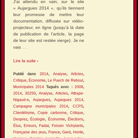
J’ai attendu en vain, sur le site
« Aujargues 2014 », qu’ils tiennent
leur promesse de mettre leur
documentation, diffusée sur vidéo-
projecteur, en ligne (jusqu’à là date
de publication de l’article, la page
de leur site est restée vierge). Je ne
…
vais
Lire la suite ›
Publié dans
2014
,
Analyse
,
Articles
,
Critique
,
Économie
,
Le Puech de Reboul
,
Municipales 2014
Tagués avec :
2008
,
2014
,
30250
,
Analyse
,
Articles
,
Attrape-
Nigaud-e
,
Aujargues
,
Aujargues 2014
,
Campagne municipales 2014
,
CCPS
,
Clientélisme
,
Copie carbonne
,
Critique
,
Desprez
,
Écologie
,
Économie
,
Élections
,
Élus
,
Erreurs
,
Fadat
,
Foissin Vichylants
,
Française des jeux
,
France
,
Gard
,
Honte
,