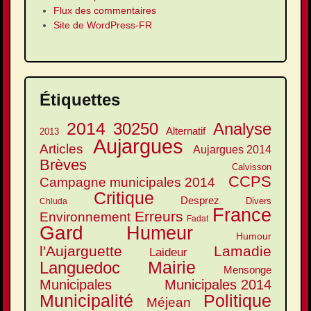
Flux des commentaires
Site de WordPress-FR
Étiquettes
2014
30250
Analyse
Alternatif
2013
Aujargues
Articles
Aujargues 2014
Brèves
Calvisson
CCPS
Campagne municipales 2014
Critique
Desprez
Divers
Chluda
France
Erreurs
Environnement
Fadat
Gard
Humeur
Humour
l'Aujarguette
Lamadie
Laideur
Mairie
Languedoc
Mensonge
Municipales
Municipales 2014
Municipalité
Politique
Méjean