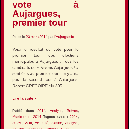
vote à
Aujargues,
premier tour
Posté le
23 mars 2014
par
l'Aujarguette
Voici le résultat du vote pour le
premier tour des élections
municipales à Aujargues : Tous les
candidats de « Vivons Aujargues ! »
sont élus au premier tour. Il n’y aura
pas de second tour à Aujargues.
…
Robert GRÉGOIRE élu 305
Lire la suite ›
Publié dans
2014
,
Analyse
,
Brèves
,
Municipales 2014
Tagués avec :
2014
,
30250
,
Actu
,
Actualité
,
Aknine
,
Analyse
,
Articles
,
Aujargues
,
Brèves
,
Campagne