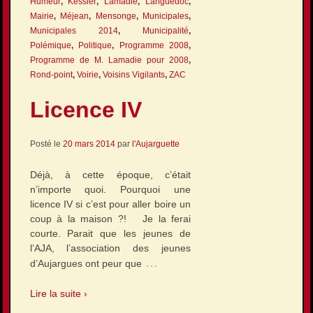
Humeur
,
Kessler
,
Lamadie
,
Languedoc
,
Mairie
,
Méjean
,
Mensonge
,
Municipales
,
Municipales 2014
,
Municipalité
,
Polémique
,
Politique
,
Programme 2008
,
Programme de M. Lamadie pour 2008
,
Rond-point
,
Voirie
,
Voisins Vigilants
,
ZAC
Licence IV
Posté le
20 mars 2014
par
l'Aujarguette
Déjà, à cette époque, c’était
n’importe quoi. Pourquoi une
licence IV si c’est pour aller boire un
coup à la maison ?! Je la ferai
courte. Parait que les jeunes de
l’AJA, l’association des jeunes
…
d’Aujargues ont peur que
Lire la suite ›