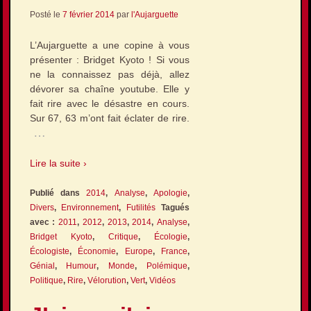
Posté le
7 février 2014
par
l'Aujarguette
L’Aujarguette a une copine à vous
présenter : Bridget Kyoto ! Si vous
ne la connaissez pas déjà, allez
dévorer sa chaîne youtube. Elle y
fait rire avec le désastre en cours.
Sur 67, 63 m’ont fait éclater de rire.
…
Lire la suite ›
Publié dans
2014
,
Analyse
,
Apologie
,
Divers
,
Environnement
,
Futilités
Tagués
avec :
2011
,
2012
,
2013
,
2014
,
Analyse
,
Bridget Kyoto
,
Critique
,
Écologie
,
Écologiste
,
Économie
,
Europe
,
France
,
Génial
,
Humour
,
Monde
,
Polémique
,
Politique
,
Rire
,
Vélorution
,
Vert
,
Vidéos