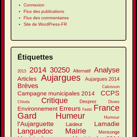
Connexion
Flux des publications
Flux des commentaires
Site de WordPress-FR
Étiquettes
2014
30250
Analyse
Alternatif
2013
Aujargues
Articles
Aujargues 2014
Brèves
Calvisson
CCPS
Campagne municipales 2014
Critique
Desprez
Divers
Chluda
France
Erreurs
Environnement
Fadat
Gard
Humeur
Humour
l'Aujarguette
Lamadie
Laideur
Mairie
Languedoc
Mensonge