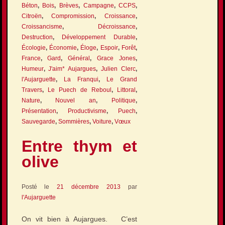
Béton
,
Bois
,
Brèves
,
Campagne
,
CCPS
,
Citroën
,
Compromission
,
Croissance
,
Croissancisme
,
Décroissance
,
Destruction
,
Développement Durable
,
Écologie
,
Économie
,
Éloge
,
Espoir
,
Forêt
,
France
,
Gard
,
Général
,
Grace Jones
,
Humeur
,
J'aim* Aujargues
,
Julien Clerc
,
l'Aujarguette
,
La Franqui
,
Le Grand
Travers
,
Le Puech de Reboul
,
Littoral
,
Nature
,
Nouvel an
,
Politique
,
Présentation
,
Productivisme
,
Puech
,
Sauvegarde
,
Sommières
,
Voiture
,
Vœux
Entre thym et
olive
Posté le
21 décembre 2013
par
l'Aujarguette
On vit bien à Aujargues. C’est