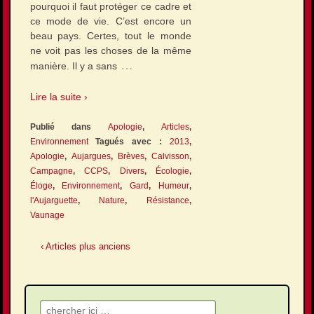
pourquoi il faut protéger ce cadre et
ce mode de vie. C’est encore un
beau pays. Certes, tout le monde
ne voit pas les choses de la même
…
manière. Il y a sans
Lire la suite ›
Publié dans
Apologie
,
Articles
,
Environnement
Tagués avec :
2013
,
Apologie
,
Aujargues
,
Brèves
,
Calvisson
,
Campagne
,
CCPS
,
Divers
,
Écologie
,
Éloge
,
Environnement
,
Gard
,
Humeur
,
l'Aujarguette
,
Nature
,
Résistance
,
Vaunage
‹ Articles plus anciens
Recherche pour: