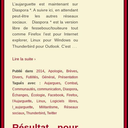
L’aujarguette est maintenant sur
Diaspora *. A suivre ici, en attendant
peut-être les autres réseaux
sociaux. Diaspora * est la version
libre de fessebouc/touiteure tout
comme Firefox l’est pour Internet
explorer, Linux pour Windows ou
…
Thunderbird pour Outlook. C’est
Lire la suite ›
Publié dans
2014
,
Apologie
,
Brèves
,
Divers
,
Futilités
,
Général
,
Présentation
Tagués avec :
Aujargues
,
Combat
,
Communautés
,
communication
,
Diaspora
,
Échanges
,
Écologie
,
Facebook
,
Firefox
,
l'Aujarguette
,
Linux
,
Logiciels libres
,
l_aujarguette
,
Militantisme
,
Réseaux
sociaux
,
Thunderbird
,
Twitter
Résultat pour