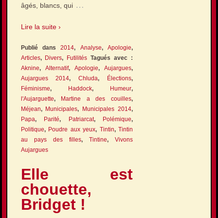
…
âgés, blancs, qui
Lire la suite ›
Publié dans
2014
,
Analyse
,
Apologie
,
Articles
,
Divers
,
Futilités
Tagués avec :
Aknine
,
Alternatif
,
Apologie
,
Aujargues
,
Aujargues 2014
,
Chluda
,
Élections
,
Féminisme
,
Haddock
,
Humeur
,
l'Aujarguette
,
Martine a des couilles
,
Méjean
,
Municipales
,
Municipales 2014
,
Papa
,
Parité
,
Patriarcat
,
Polémique
,
Politique
,
Poudre aux yeux
,
Tintin
,
Tintin
au pays des filles
,
Tintine
,
Vivons
Aujargues
Elle est
chouette,
Bridget !