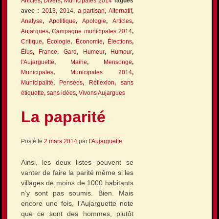
Articles
,
Divers
,
Municipales 2014
Tagués
avec :
2013
,
2014
,
a-partisan
,
Alternatif
,
Analyse
,
Apolitique
,
Apologie
,
Articles
,
Aujargues
,
Campagne municipales 2014
,
Critique
,
Écologie
,
Économie
,
Élections
,
Élus
,
France
,
Gard
,
Humeur
,
Humour
,
l'Aujarguette
,
Mairie
,
Mensonge
,
Municipales
,
Municipales 2014
,
Municipalité
,
Pensées
,
Réflexion
,
sans
étiquette
,
sans idées
,
Vivons Aujargues
La paparité
Posté le
2 mars 2014
par
l'Aujarguette
Ainsi, les deux listes peuvent se
vanter de faire la parité même si les
villages de moins de 1000 habitants
n’y sont pas soumis. Bien. Mais
encore une fois, l’Aujarguette note
que ce sont des hommes, plutôt