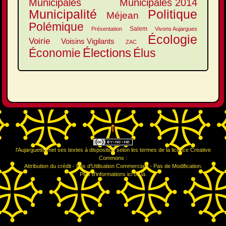
Municipales
Municipales 2014
Municipalité
Politique
Méjean
Polémique
Salem
Présentation
Vivons Aujargues
Écologie
Voirie
Voisins Vigilants
ZAC
Élections
Élus
Économie
↑
l'Aujarguette
met ses textes à disposition selon les termes de la
licence Creative
Commons :
Attribution du crédit - Pas d'Utilisation Commerciale - Pas de Modification
.
Plus d'informations
ici
ou
là
.