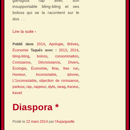
gansgsta rap avec son
insupportable bling-bling et ses
boloss qui se la racontent sur le
…
dos
Lire la suite ›
Publié dans
2014
,
Apologie
,
Brèves
,
Économie
Tagués avec :
2013
,
2014
,
bling-bling
,
boloss
,
consommation
,
Croissance
,
Décroissance
,
Divers
,
Écologie
,
Économie
,
flow
,
free run
,
Humeur
,
Inconsolable
,
iphone
,
L'1nconsolable
,
objection de croissance
,
parkour
,
rap
,
rappeur
,
style
,
swag
,
traceur
,
travail
Diaspora *
Posté le
22 mars 2014
par
l'Aujarguette