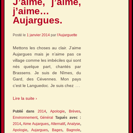
J’aime, j’aime,
j’aime…
Aujargues.
Posté le
1 janvier 2014
par
l'Aujarguette
Mettons les choses au clair. J’aime
Aujargues mais je n’aime pas ce
village comme les imbéciles qui sont
nés quelque part, chantés par
Brassens. Je suis de Nîmes, du
Gard, des Cévennes. Mon pays
…
c’est le Languedoc. Je suis chez
Lire la suite ›
Publié dans
2014
,
Apologie
,
Brèves
,
Environnement
,
Général
Tagués avec :
2014
,
Aime Aujargues
,
Alternatif
,
Analyse
,
Apologie
,
Aujargues
,
Bages
,
Bagnole
,