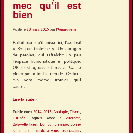
mec qu’il est
bien
Posté le
28 mars 2015
par
l'Aujarguette
Fallait bien qu’il finisse ici, l’explosif
« Bonjour tristesse ». Un ouragan
de paroles, qui rafraîchit un peu
l’espace humoristique et politique.
OK, c’est agressif et très vif. Ça ne
plaira pas à tout le monde. Certain-
e-s vont même trouver qu’il
…
cède
Lire la suite ›
Publié dans
2014
,
2015
,
Apologie
,
Divers
,
Futilités
Tagués avec :
Alternatif
,
Balayette laser
,
Bonjour tristesse
,
Bonne
semaine de merde à vous les copains
,