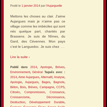
Posté le
1 janvier 2014
par
l'Aujarguette
Mettons les choses au clair. J’aime
Aujargues mais je n’aime pas ce
village comme les imbéciles qui sont
nés quelque part, chantés par
Brassens. Je suis de Nîmes, du
Gard, des Cévennes. Mon pays
…
c’est le Languedoc. Je suis chez
Lire la suite ›
Publié dans
2014
,
Apologie
,
Brèves
,
Environnement
,
Général
Tagués avec :
2014
,
Aime Aujargues
,
Alternatif
,
Analyse
,
Apologie
,
Aujargues
,
Bages
,
Bagnole
,
Béton
,
Bois
,
Brèves
,
Campagne
,
CCPS
,
Citroën
,
Compromission
,
Croissance
,
Croissancisme
,
Décroissance
,
Destruction
,
Développement Durable
,