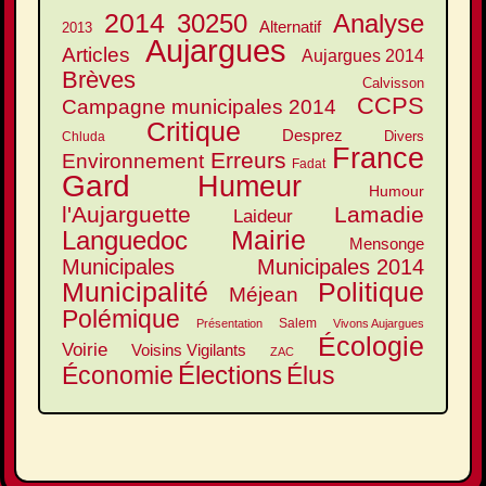
2014
30250
Analyse
Alternatif
2013
Aujargues
Articles
Aujargues 2014
Brèves
Calvisson
CCPS
Campagne municipales 2014
Critique
Desprez
Divers
Chluda
France
Erreurs
Environnement
Fadat
Gard
Humeur
Humour
l'Aujarguette
Lamadie
Laideur
Mairie
Languedoc
Mensonge
Municipales
Municipales 2014
Municipalité
Politique
Méjean
Polémique
Salem
Présentation
Vivons Aujargues
Écologie
Voirie
Voisins Vigilants
ZAC
Élections
Élus
Économie