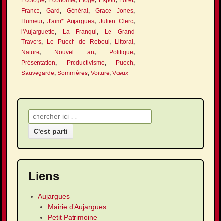
Écologie
,
Économie
,
Éloge
,
Espoir
,
Forêt
,
France
,
Gard
,
Général
,
Grace Jones
,
Humeur
,
J'aim* Aujargues
,
Julien Clerc
,
l'Aujarguette
,
La Franqui
,
Le Grand
Travers
,
Le Puech de Reboul
,
Littoral
,
Nature
,
Nouvel an
,
Politique
,
Présentation
,
Productivisme
,
Puech
,
Sauvegarde
,
Sommières
,
Voiture
,
Vœux
Recherche pour:
Liens
Aujargues
Mairie d’Aujargues
Petit Patrimoine