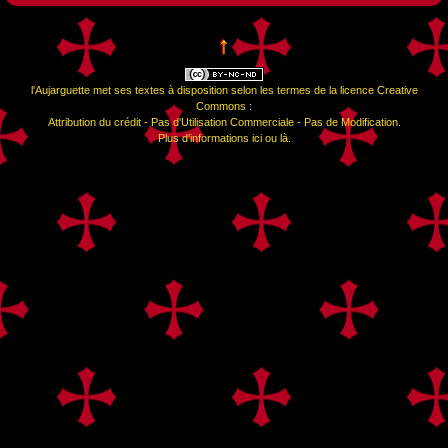
↑
l'Aujarguette
met ses textes à disposition selon les termes de la
licence Creative
Commons :
Attribution du crédit - Pas d'Utilisation Commerciale - Pas de Modification
.
Plus d'informations
ici
ou
là
.