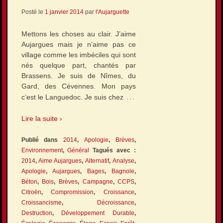
Posté le
1 janvier 2014
par
l'Aujarguette
Mettons les choses au clair. J’aime
Aujargues mais je n’aime pas ce
village comme les imbéciles qui sont
nés quelque part, chantés par
Brassens. Je suis de Nîmes, du
Gard, des Cévennes. Mon pays
…
c’est le Languedoc. Je suis chez
Lire la suite ›
Publié dans
2014
,
Apologie
,
Brèves
,
Environnement
,
Général
Tagués avec :
2014
,
Aime Aujargues
,
Alternatif
,
Analyse
,
Apologie
,
Aujargues
,
Bages
,
Bagnole
,
Béton
,
Bois
,
Brèves
,
Campagne
,
CCPS
,
Citroën
,
Compromission
,
Croissance
,
Croissancisme
,
Décroissance
,
Destruction
,
Développement Durable
,