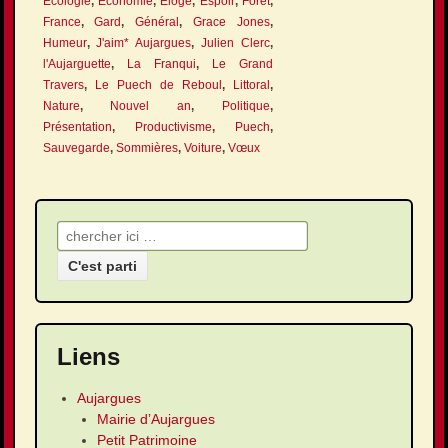
Écologie
,
Économie
,
Éloge
,
Espoir
,
Forêt
,
France
,
Gard
,
Général
,
Grace Jones
,
Humeur
,
J'aim* Aujargues
,
Julien Clerc
,
l'Aujarguette
,
La Franqui
,
Le Grand
Travers
,
Le Puech de Reboul
,
Littoral
,
Nature
,
Nouvel an
,
Politique
,
Présentation
,
Productivisme
,
Puech
,
Sauvegarde
,
Sommières
,
Voiture
,
Vœux
Recherche pour:
Liens
Aujargues
Mairie d’Aujargues
Petit Patrimoine