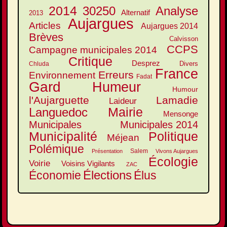
2014
30250
Analyse
Alternatif
2013
Aujargues
Articles
Aujargues 2014
Brèves
Calvisson
CCPS
Campagne municipales 2014
Critique
Desprez
Divers
Chluda
France
Erreurs
Environnement
Fadat
Gard
Humeur
Humour
l'Aujarguette
Lamadie
Laideur
Mairie
Languedoc
Mensonge
Municipales
Municipales 2014
Municipalité
Politique
Méjean
Polémique
Salem
Présentation
Vivons Aujargues
Écologie
Voirie
Voisins Vigilants
ZAC
Élections
Élus
Économie