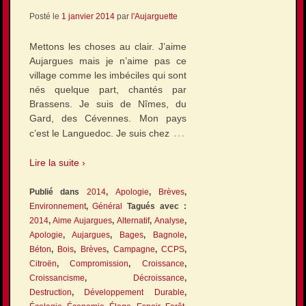
Posté le
1 janvier 2014
par
l'Aujarguette
Mettons les choses au clair. J’aime
Aujargues mais je n’aime pas ce
village comme les imbéciles qui sont
nés quelque part, chantés par
Brassens. Je suis de Nîmes, du
Gard, des Cévennes. Mon pays
…
c’est le Languedoc. Je suis chez
Lire la suite ›
Publié dans
2014
,
Apologie
,
Brèves
,
Environnement
,
Général
Tagués avec :
2014
,
Aime Aujargues
,
Alternatif
,
Analyse
,
Apologie
,
Aujargues
,
Bages
,
Bagnole
,
Béton
,
Bois
,
Brèves
,
Campagne
,
CCPS
,
Citroën
,
Compromission
,
Croissance
,
Croissancisme
,
Décroissance
,
Destruction
,
Développement Durable
,