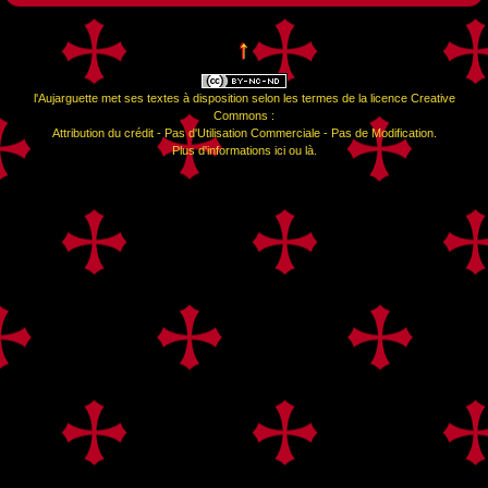
↑
l'Aujarguette
met ses textes à disposition selon les termes de la
licence Creative
Commons :
Attribution du crédit - Pas d'Utilisation Commerciale - Pas de Modification
.
Plus d'informations
ici
ou
là
.