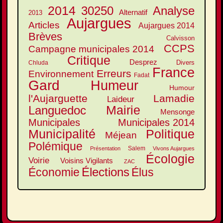
2014
30250
Analyse
Alternatif
2013
Aujargues
Articles
Aujargues 2014
Brèves
Calvisson
CCPS
Campagne municipales 2014
Critique
Desprez
Divers
Chluda
France
Erreurs
Environnement
Fadat
Gard
Humeur
Humour
l'Aujarguette
Lamadie
Laideur
Mairie
Languedoc
Mensonge
Municipales
Municipales 2014
Municipalité
Politique
Méjean
Polémique
Salem
Présentation
Vivons Aujargues
Écologie
Voirie
Voisins Vigilants
ZAC
Élections
Élus
Économie