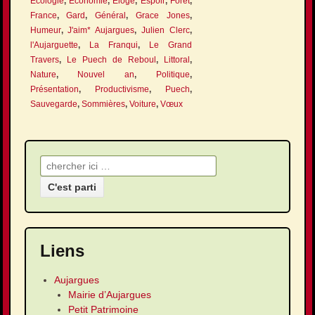
Écologie
,
Économie
,
Éloge
,
Espoir
,
Forêt
,
France
,
Gard
,
Général
,
Grace Jones
,
Humeur
,
J'aim* Aujargues
,
Julien Clerc
,
l'Aujarguette
,
La Franqui
,
Le Grand
Travers
,
Le Puech de Reboul
,
Littoral
,
Nature
,
Nouvel an
,
Politique
,
Présentation
,
Productivisme
,
Puech
,
Sauvegarde
,
Sommières
,
Voiture
,
Vœux
Recherche pour:
Liens
Aujargues
Mairie d’Aujargues
Petit Patrimoine