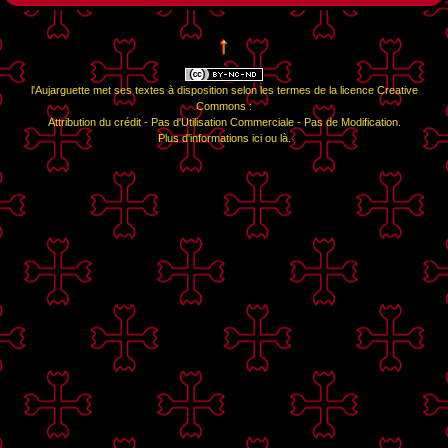
↑
l'Aujarguette
met ses textes à disposition selon les termes de la
licence Creative
Commons :
Attribution du crédit - Pas d'Utilisation Commerciale - Pas de Modification
.
Plus d'informations
ici
ou
là
.