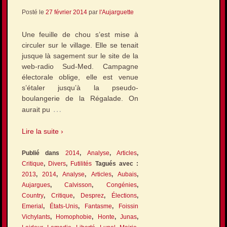
Posté le
27 février 2014
par
l'Aujarguette
Une feuille de chou s’est mise à
circuler sur le village. Elle se tenait
jusque là sagement sur le site de la
web-radio Sud-Med. Campagne
électorale oblige, elle est venue
s’étaler jusqu’à la pseudo-
boulangerie de la Régalade. On
…
aurait pu
Lire la suite ›
Publié dans
2014
,
Analyse
,
Articles
,
Critique
,
Divers
,
Futilités
Tagués avec :
2013
,
2014
,
Analyse
,
Articles
,
Aubais
,
Aujargues
,
Calvisson
,
Congénies
,
Country
,
Critique
,
Desprez
,
Élections
,
Emerial
,
États-Unis
,
Fantasme
,
Foissin
Vichylants
,
Homophobie
,
Honte
,
Junas
,