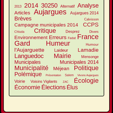
2014
30250
Analyse
Alternatif
2013
Aujargues
Articles
Aujargues 2014
Brèves
Calvisson
CCPS
Campagne municipales 2014
Critique
Desprez
Divers
Chluda
France
Erreurs
Environnement
Fadat
Gard
Humeur
Humour
l'Aujarguette
Lamadie
Laideur
Mairie
Languedoc
Mensonge
Municipales
Municipales 2014
Municipalité
Politique
Méjean
Polémique
Salem
Présentation
Vivons Aujargues
Écologie
Voirie
Voisins Vigilants
ZAC
Élections
Élus
Économie