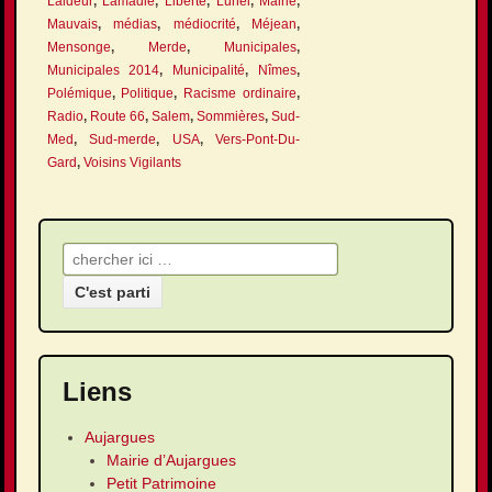
Laideur
,
Lamadie
,
Liberté
,
Lunel
,
Mairie
,
Mauvais
,
médias
,
médiocrité
,
Méjean
,
Mensonge
,
Merde
,
Municipales
,
Municipales 2014
,
Municipalité
,
Nîmes
,
Polémique
,
Politique
,
Racisme ordinaire
,
Radio
,
Route 66
,
Salem
,
Sommières
,
Sud-
Med
,
Sud-merde
,
USA
,
Vers-Pont-Du-
Gard
,
Voisins Vigilants
Recherche pour:
Liens
Aujargues
Mairie d’Aujargues
Petit Patrimoine