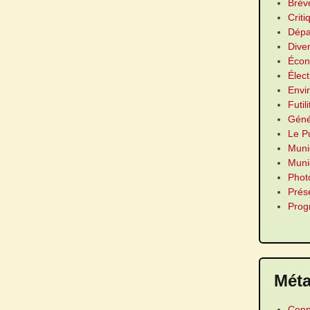
Brèv
Criti
Dépa
Dive
Écon
Élect
Envi
Futil
Géné
Le P
Muni
Munic
Phot
Prés
Pro
Mét
Conn