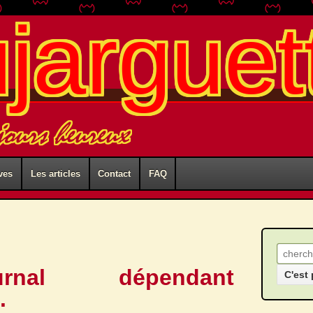
ujarguet
 jours heureux
ves
Les articles
Contact
FAQ
Recher
nal dépendant
.