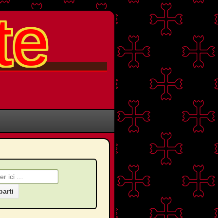
te
che pour: