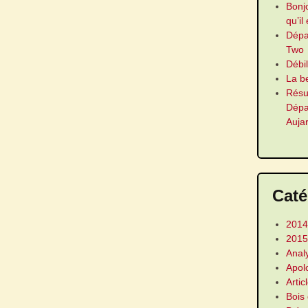
Bonj
qu’il
Dép
Two
Débi
La b
Résu
Dép
Auja
Caté
2014
2015
Anal
Apol
Artic
Bois