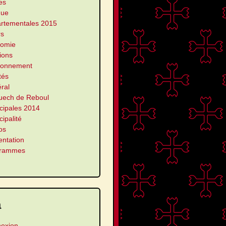
es
que
rtementales 2015
rs
omie
ions
ronnement
ités
ral
uech de Reboul
cipales 2014
ipalité
os
entation
grammes
a
exion