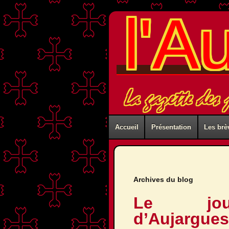
l'A
La gazette des
Accueil
Présentation
Les brè
Archives du blog
Le jour
d’Aujargues