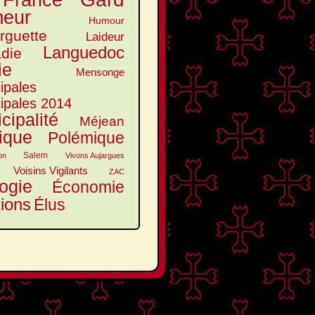
France
eur
Humour
arguette
Laideur
Languedoc
die
ie
Mensonge
ipales
ipales 2014
cipalité
Méjean
tique
Polémique
Salem
on
Vivons Aujargues
Voisins Vigilants
ZAC
ogie
Économie
tions
Élus