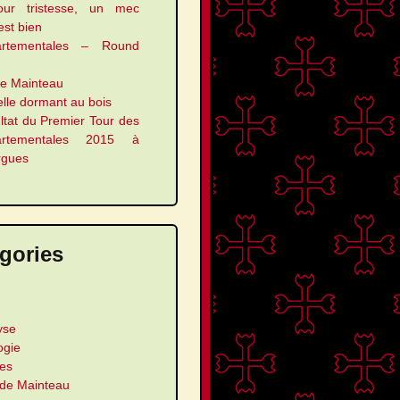
our tristesse, un mec
 est bien
artementales – Round
le Mainteau
elle dormant au bois
ltat du Premier Tour des
artementales 2015 à
rgues
gories
yse
ogie
les
 de Mainteau