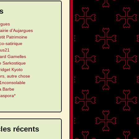
s
rgues
airie d’Aujargues
etit Patrimoine
ico-satirique
us21
ard Gamelles
e Sarkostique
ridget Kyoto
urs, autre chose
’1nconsolable
a Barbe
iaspora*
cles récents