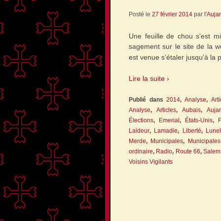
Posté le
27 février 2014
par
l'Auja
Une feuille de chou s’est mis
sagement sur le site de la 
est venue s’étaler jusqu’à la
Lire la suite ›
Publié dans
2014
,
Analyse
,
Arti
Analyse
,
Articles
,
Aubais
,
Auja
Élections
,
Emerial
,
États-Unis
,
Laideur
,
Lamadie
,
Liberté
,
Lune
Merde
,
Municipales
,
Municipale
ordinaire
,
Radio
,
Route 66
,
Salem
Voisins Vigilants