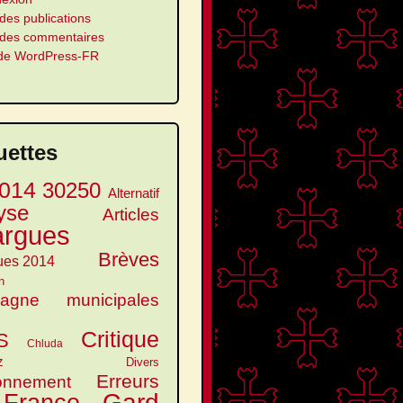
des publications
 des commentaires
 de WordPress-FR
uettes
014
30250
Alternatif
yse
Articles
argues
Brèves
ues 2014
n
agne municipales
Critique
S
Chluda
z
Divers
Erreurs
onnement
Gard