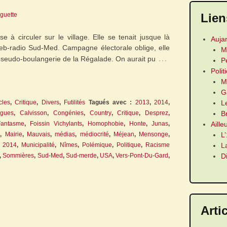
Lien
rguette
e à circuler sur le village. Elle se tenait jusque là
Auja
web-radio Sud-Med. Campagne électorale oblige, elle
M
…
 pseudo-boulangerie de la Régalade. On aurait pu
P
Polit
M
G
L
cles
,
Critique
,
Divers
,
Futilités
Tagués avec :
2013
,
2014
,
B
rgues
,
Calvisson
,
Congénies
,
Country
,
Critique
,
Desprez
,
Aille
Fantasme
,
Foissin Vichylants
,
Homophobie
,
Honte
,
Junas
,
L
l
,
Mairie
,
Mauvais
,
médias
,
médiocrité
,
Méjean
,
Mensonge
,
L
s 2014
,
Municipalité
,
Nîmes
,
Polémique
,
Politique
,
Racisme
D
,
Sommières
,
Sud-Med
,
Sud-merde
,
USA
,
Vers-Pont-Du-Gard
,
Arti