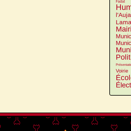
Fadat
Hum
l'Auj
Lama
Mair
Munic
Munic
Muni
Poli
Présentati
Voirie
Écol
Élec