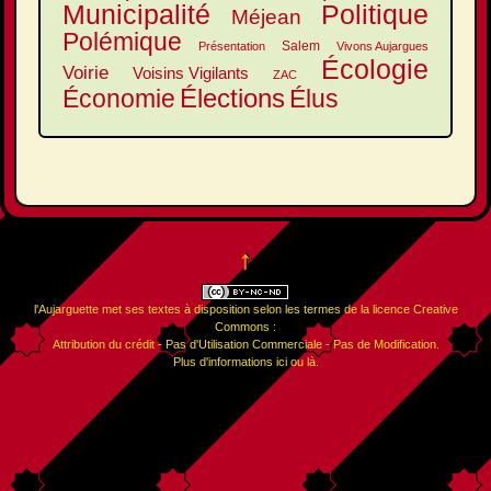
Municipalité
Politique
Méjean
Polémique
Salem
Présentation
Vivons Aujargues
Écologie
Voirie
Voisins Vigilants
ZAC
Élections
Élus
Économie
↑
l'Aujarguette
met ses textes à disposition selon les termes de la
licence Creative
Commons :
Attribution du crédit - Pas d'Utilisation Commerciale - Pas de Modification
.
Plus d'informations
ici
ou
là
.