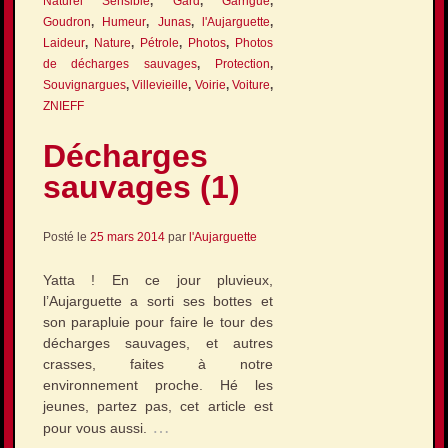
Naturel Sensible
,
Gard
,
Garrigue
,
Goudron
,
Humeur
,
Junas
,
l'Aujarguette
,
Laideur
,
Nature
,
Pétrole
,
Photos
,
Photos
de décharges sauvages
,
Protection
,
Souvignargues
,
Villevieille
,
Voirie
,
Voiture
,
ZNIEFF
Décharges
sauvages (1)
Posté le
25 mars 2014
par
l'Aujarguette
Yatta ! En ce jour pluvieux,
l’Aujarguette a sorti ses bottes et
son parapluie pour faire le tour des
décharges sauvages, et autres
crasses, faites à notre
environnement proche. Hé les
jeunes, partez pas, cet article est
…
pour vous aussi.