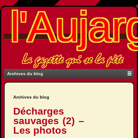
l'Aujar
La gazette qui se la pète
Archives du blog
Archives du blog
Décharges
sauvages (2) –
Les photos