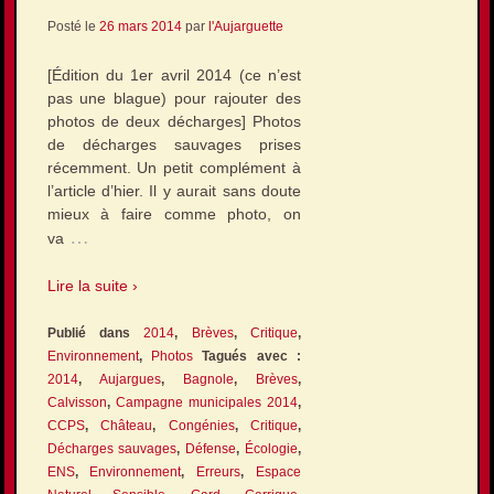
Posté le
26 mars 2014
par
l'Aujarguette
[Édition du 1er avril 2014 (ce n’est
pas une blague) pour rajouter des
photos de deux décharges] Photos
de décharges sauvages prises
récemment. Un petit complément à
l’article d’hier. Il y aurait sans doute
mieux à faire comme photo, on
…
va
Lire la suite ›
Publié dans
2014
,
Brèves
,
Critique
,
Environnement
,
Photos
Tagués avec :
2014
,
Aujargues
,
Bagnole
,
Brèves
,
Calvisson
,
Campagne municipales 2014
,
CCPS
,
Château
,
Congénies
,
Critique
,
Décharges sauvages
,
Défense
,
Écologie
,
ENS
,
Environnement
,
Erreurs
,
Espace