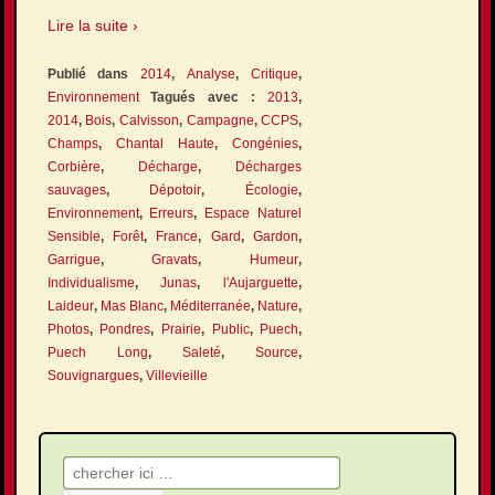
Lire la suite ›
Publié dans
2014
,
Analyse
,
Critique
,
Environnement
Tagués avec :
2013
,
2014
,
Bois
,
Calvisson
,
Campagne
,
CCPS
,
Champs
,
Chantal Haute
,
Congénies
,
Corbière
,
Décharge
,
Décharges
sauvages
,
Dépotoir
,
Écologie
,
Environnement
,
Erreurs
,
Espace Naturel
Sensible
,
Forêt
,
France
,
Gard
,
Gardon
,
Garrigue
,
Gravats
,
Humeur
,
Individualisme
,
Junas
,
l'Aujarguette
,
Laideur
,
Mas Blanc
,
Méditerranée
,
Nature
,
Photos
,
Pondres
,
Prairie
,
Public
,
Puech
,
Puech Long
,
Saleté
,
Source
,
Souvignargues
,
Villevieille
Recherche pour: