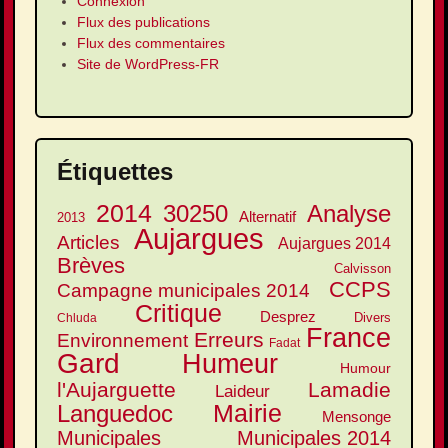
Connexion
Flux des publications
Flux des commentaires
Site de WordPress-FR
Étiquettes
2014
30250
Analyse
Alternatif
2013
Aujargues
Articles
Aujargues 2014
Brèves
Calvisson
CCPS
Campagne municipales 2014
Critique
Desprez
Divers
Chluda
France
Erreurs
Environnement
Fadat
Gard
Humeur
Humour
l'Aujarguette
Lamadie
Laideur
Mairie
Languedoc
Mensonge
Municipales
Municipales 2014