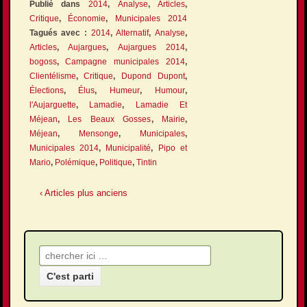
Publié dans
2014
,
Analyse
,
Articles
,
Critique
,
Économie
,
Municipales 2014
Tagués avec :
2014
,
Alternatif
,
Analyse
,
Articles
,
Aujargues
,
Aujargues 2014
,
bogoss
,
Campagne municipales 2014
,
Clientélisme
,
Critique
,
Dupond Dupont
,
Élections
,
Élus
,
Humeur
,
Humour
,
l'Aujarguette
,
Lamadie
,
Lamadie Et
Méjean
,
Les Beaux Gosses
,
Mairie
,
Méjean
,
Mensonge
,
Municipales
,
Municipales 2014
,
Municipalité
,
Pipo et
Mario
,
Polémique
,
Politique
,
Tintin
‹ Articles plus anciens
Recherche pour: