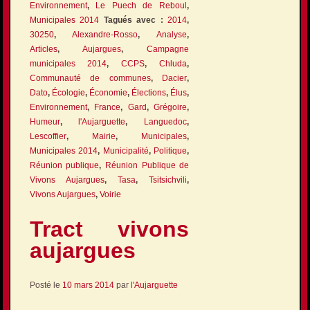
Environnement
,
Le Puech de Reboul
,
Municipales 2014
Tagués avec :
2014
,
30250
,
Alexandre-Rosso
,
Analyse
,
Articles
,
Aujargues
,
Campagne
municipales 2014
,
CCPS
,
Chluda
,
Communauté de communes
,
Dacier
,
Dato
,
Écologie
,
Économie
,
Élections
,
Élus
,
Environnement
,
France
,
Gard
,
Grégoire
,
Humeur
,
l'Aujarguette
,
Languedoc
,
Lescoffier
,
Mairie
,
Municipales
,
Municipales 2014
,
Municipalité
,
Politique
,
Réunion publique
,
Réunion Publique de
Vivons Aujargues
,
Tasa
,
Tsitsichvili
,
Vivons Aujargues
,
Voirie
Tract vivons
aujargues
Posté le
10 mars 2014
par
l'Aujarguette