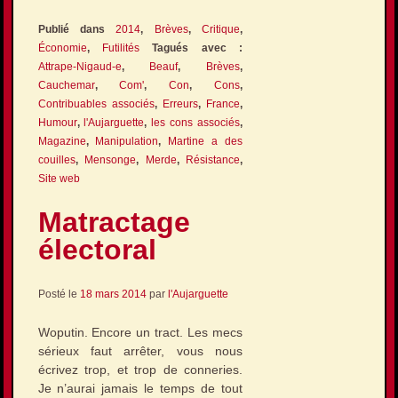
Publié dans
2014
,
Brèves
,
Critique
,
Économie
,
Futilités
Tagués avec :
Attrape-Nigaud-e
,
Beauf
,
Brèves
,
Cauchemar
,
Com'
,
Con
,
Cons
,
Contribuables associés
,
Erreurs
,
France
,
Humour
,
l'Aujarguette
,
les cons associés
,
Magazine
,
Manipulation
,
Martine a des
couilles
,
Mensonge
,
Merde
,
Résistance
,
Site web
Matractage
électoral
Posté le
18 mars 2014
par
l'Aujarguette
Woputin. Encore un tract. Les mecs
sérieux faut arrêter, vous nous
écrivez trop, et trop de conneries.
Je n’aurai jamais le temps de tout