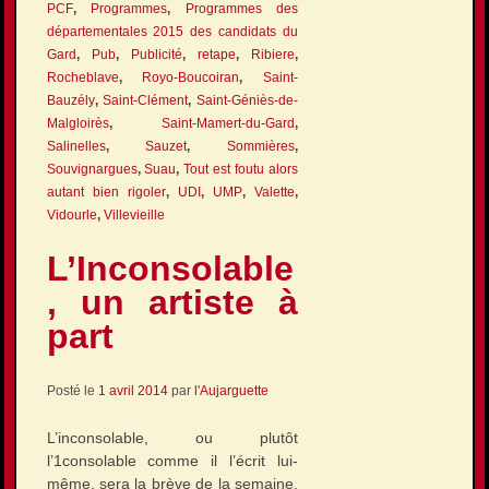
PCF
,
Programmes
,
Programmes des
départementales 2015 des candidats du
Gard
,
Pub
,
Publicité
,
retape
,
Ribiere
,
Rocheblave
,
Royo-Boucoiran
,
Saint-
Bauzély
,
Saint-Clément
,
Saint-Géniès-de-
Malgloirès
,
Saint-Mamert-du-Gard
,
Salinelles
,
Sauzet
,
Sommières
,
Souvignargues
,
Suau
,
Tout est foutu alors
autant bien rigoler
,
UDI
,
UMP
,
Valette
,
Vidourle
,
Villevieille
L’Inconsolable
, un artiste à
part
Posté le
1 avril 2014
par
l'Aujarguette
L’inconsolable, ou plutôt
l’1consolable comme il l’écrit lui-
même, sera la brève de la semaine.