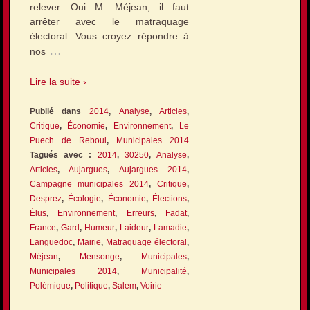
relever. Oui M. Méjean, il faut
arrêter avec le matraquage
électoral. Vous croyez répondre à
…
nos
Lire la suite ›
Publié dans
2014
,
Analyse
,
Articles
,
Critique
,
Économie
,
Environnement
,
Le
Puech de Reboul
,
Municipales 2014
Tagués avec :
2014
,
30250
,
Analyse
,
Articles
,
Aujargues
,
Aujargues 2014
,
Campagne municipales 2014
,
Critique
,
Desprez
,
Écologie
,
Économie
,
Élections
,
Élus
,
Environnement
,
Erreurs
,
Fadat
,
France
,
Gard
,
Humeur
,
Laideur
,
Lamadie
,
Languedoc
,
Mairie
,
Matraquage électoral
,
Méjean
,
Mensonge
,
Municipales
,
Municipales 2014
,
Municipalité
,
Polémique
,
Politique
,
Salem
,
Voirie