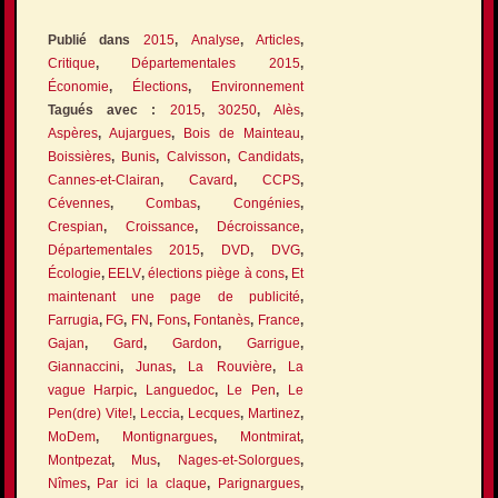
Publié dans
2015
,
Analyse
,
Articles
,
Critique
,
Départementales 2015
,
Économie
,
Élections
,
Environnement
Tagués avec :
2015
,
30250
,
Alès
,
Aspères
,
Aujargues
,
Bois de Mainteau
,
Boissières
,
Bunis
,
Calvisson
,
Candidats
,
Cannes-et-Clairan
,
Cavard
,
CCPS
,
Cévennes
,
Combas
,
Congénies
,
Crespian
,
Croissance
,
Décroissance
,
Départementales 2015
,
DVD
,
DVG
,
Écologie
,
EELV
,
élections piège à cons
,
Et
maintenant une page de publicité
,
Farrugia
,
FG
,
FN
,
Fons
,
Fontanès
,
France
,
Gajan
,
Gard
,
Gardon
,
Garrigue
,
Giannaccini
,
Junas
,
La Rouvière
,
La
vague Harpic
,
Languedoc
,
Le Pen
,
Le
Pen(dre) Vite!
,
Leccia
,
Lecques
,
Martinez
,
MoDem
,
Montignargues
,
Montmirat
,
Montpezat
,
Mus
,
Nages-et-Solorgues
,
Nîmes
,
Par ici la claque
,
Parignargues
,