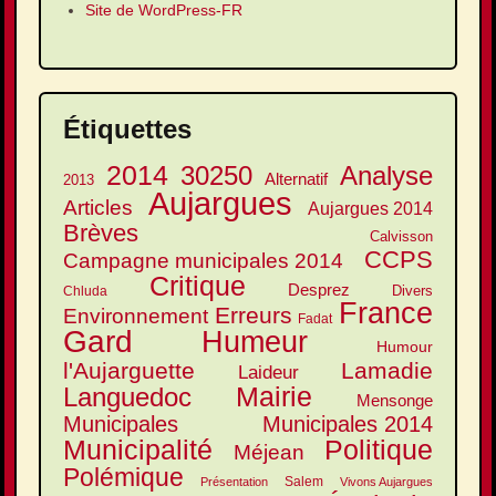
Site de WordPress-FR
Étiquettes
2014
30250
Analyse
Alternatif
2013
Aujargues
Articles
Aujargues 2014
Brèves
Calvisson
CCPS
Campagne municipales 2014
Critique
Desprez
Divers
Chluda
France
Erreurs
Environnement
Fadat
Gard
Humeur
Humour
l'Aujarguette
Lamadie
Laideur
Mairie
Languedoc
Mensonge
Municipales
Municipales 2014
Municipalité
Politique
Méjean
Polémique
Salem
Présentation
Vivons Aujargues