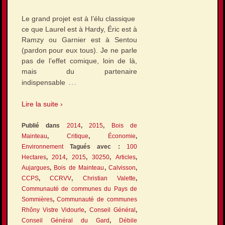
Le grand projet est à l’élu classique
ce que Laurel est à Hardy, Éric est à
Ramzy ou Garnier est à Sentou
(pardon pour eux tous). Je ne parle
pas de l’effet comique, loin de là,
mais du partenaire
…
indispensable
Lire la suite ›
Publié dans
2014
,
2015
,
Bois de
Mainteau
,
Critique
,
Économie
,
Environnement
Tagués avec :
100
Hectares
,
2014
,
2015
,
30250
,
Articles
,
Aujargues
,
Bois de Mainteau
,
Calvisson
,
CCPS
,
CCRVV
,
Christian Valette
,
Communauté de communes du Pays de
Sommières
,
Communauté de communes
Rhôny Vistre Vidourle
,
Conseil Général
,
Conseil Général du Gard
,
Débile