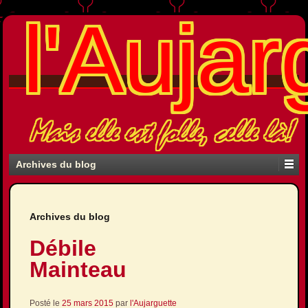
l'Aujar
Mais elle est folle, celle là!
Archives du blog
Archives du blog
Débile
Mainteau
Posté le
25 mars 2015
par
l'Aujarguette