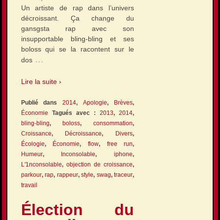
Un artiste de rap dans l’univers
décroissant. Ça change du
gansgsta rap avec son
insupportable bling-bling et ses
boloss qui se la racontent sur le
…
dos
Lire la suite ›
Publié dans
2014
,
Apologie
,
Brèves
,
Économie
Tagués avec :
2013
,
2014
,
bling-bling
,
boloss
,
consommation
,
Croissance
,
Décroissance
,
Divers
,
Écologie
,
Économie
,
flow
,
free run
,
Humeur
,
Inconsolable
,
iphone
,
L'1nconsolable
,
objection de croissance
,
parkour
,
rap
,
rappeur
,
style
,
swag
,
traceur
,
travail
Élection du