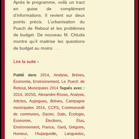
Après le programme, voilà un tract
en guise de complément
d’informations. Il revient sur deux
points précis. L’urbanisation du
Puech de Reboul et les problèmes
de budget. De nouveau M. Chluda
montre qu’il maitrise les questions
…
de budget au moins
Lire la suite ›
Publié dans
2014
,
Analyse
,
Brèves
,
Économie
,
Environnement
,
Le Puech de
Reboul
,
Municipales 2014
Tagués avec :
2014
,
30250
,
Alexandre-Rosso
,
Analyse
,
Articles
,
Aujargues
,
Brèves
,
Campagne
municipales 2014
,
CCPS
,
Communauté
de communes
,
Dacier
,
Dato
,
Écologie
,
Économie
,
Élections
,
Élus
,
Environnement
,
France
,
Gard
,
Grégoire
,
Humeur
,
l'Aujarguette
,
Languedoc
,