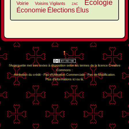
Écologie
Voirie
Voisins Vigilants
ZAC
Élections
Élus
Économie
↑
l'Aujarguette
met ses textes à disposition selon les termes de la
licence Creative
Commons :
Attribution du crédit - Pas d'Utilisation Commerciale - Pas de Modification
.
Plus d'informations
ici
ou
là
.