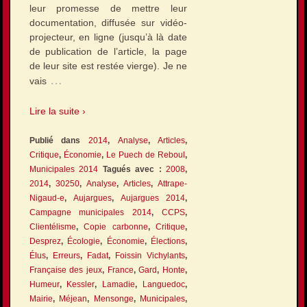
leur promesse de mettre leur
documentation, diffusée sur vidéo-
projecteur, en ligne (jusqu’à là date
de publication de l’article, la page
de leur site est restée vierge). Je ne
…
vais
Lire la suite ›
Publié dans
2014
,
Analyse
,
Articles
,
Critique
,
Économie
,
Le Puech de Reboul
,
Municipales 2014
Tagués avec :
2008
,
2014
,
30250
,
Analyse
,
Articles
,
Attrape-
Nigaud-e
,
Aujargues
,
Aujargues 2014
,
Campagne municipales 2014
,
CCPS
,
Clientélisme
,
Copie carbonne
,
Critique
,
Desprez
,
Écologie
,
Économie
,
Élections
,
Élus
,
Erreurs
,
Fadat
,
Foissin Vichylants
,
Française des jeux
,
France
,
Gard
,
Honte
,
Humeur
,
Kessler
,
Lamadie
,
Languedoc
,
Mairie
,
Méjean
,
Mensonge
,
Municipales
,