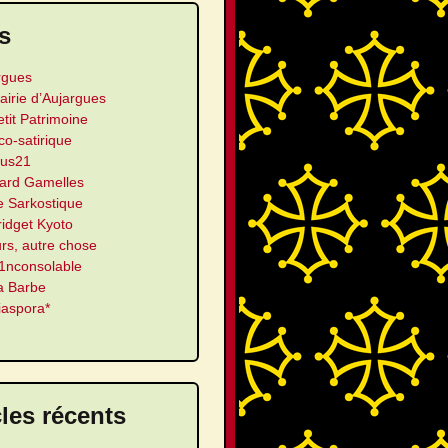
s
rgues
airie d’Aujargues
etit Patrimoine
ico-satirique
us21
ard Gamelles
e Sarkostique
ridget Kyoto
urs, autre chose
’1nconsolable
a Barbe
iaspora*
cles récents