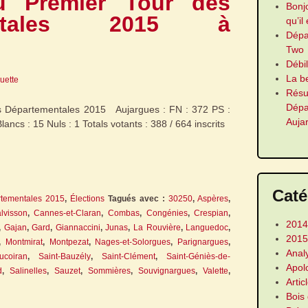
u Premier Tour des
Bonj
mentales 2015 à
qu’il
Dép
Two
Débi
La b
guette
Résu
Dép
es Départementales 2015 Aujargues : FN : 372 PS :
Auja
ancs : 15 Nuls : 1 Totals votants : 388 / 664 inscrits
Caté
tementales 2015
,
Élections
Tagués avec :
30250
,
Aspères
,
lvisson
,
Cannes-et-Claran
,
Combas
,
Congénies
,
Crespian
,
2014
,
Gajan
,
Gard
,
Giannaccini
,
Junas
,
La Rouvière
,
Languedoc
,
2015
,
Montmirat
,
Montpezat
,
Nages-et-Solorgues
,
Parignargues
,
Anal
ucoiran
,
Saint-Bauzély
,
Saint-Clément
,
Saint-Géniès-de-
Apol
d
,
Salinelles
,
Sauzet
,
Sommières
,
Souvignargues
,
Valette
,
Artic
Bois