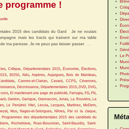
Brèv
e programme !
Criti
Dépa
Dive
guette
Écon
Élect
tales 2015 des candidats du Gard Je ne voulais
Envi
campagne mais les tracts qui trainent sur ma table
…
Futil
n de ma paresse. Je ne peux pas laisser passer
Géné
Le P
Muni
Munic
cles
,
Critique
,
Départementales 2015
,
Économie
,
Élections
,
Phot
2015
,
30250
,
Alès
,
Aspères
,
Aujargues
,
Bois de Mainteau
,
Prés
Candidats
,
Cannes-et-Clairan
,
Cavard
,
CCPS
,
Cévennes
,
Pro
roissance
,
Décroissance
,
Départementales 2015
,
DVD
,
DVG
,
à cons
,
Et maintenant une page de publicité
,
Farrugia
,
FG
,
FN
,
ard
,
Gardon
,
Garrigue
,
Giannaccini
,
Junas
,
La Rouvière
,
La
en
,
Le Pen(dre) Vite!
,
Leccia
,
Lecques
,
Martinez
,
MoDem
,
pezat
,
Mus
,
Nages-et-Solorgues
,
Nîmes
,
Par ici la claque
,
Mét
,
Programmes des départementales 2015 des candidats du
biere
,
Rocheblave
,
Royo-Boucoiran
,
Saint-Bauzély
,
Saint-
Conn