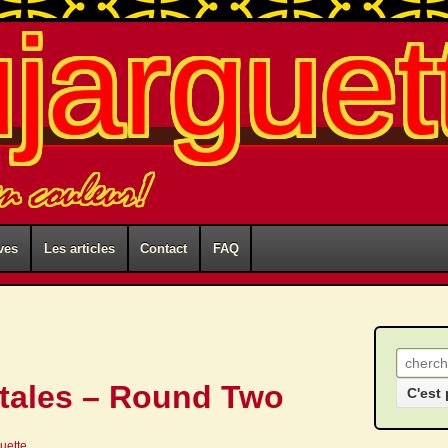
ujarguet
n couleur!
ves
Les articles
Contact
FAQ
Recher
tales – Round Two
guette