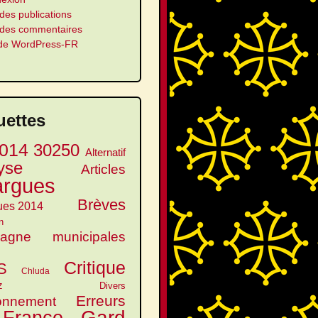
des publications
 des commentaires
 de WordPress-FR
uettes
014
30250
Alternatif
yse
Articles
argues
Brèves
ues 2014
n
agne municipales
Critique
S
Chluda
z
Divers
Erreurs
onnement
Gard