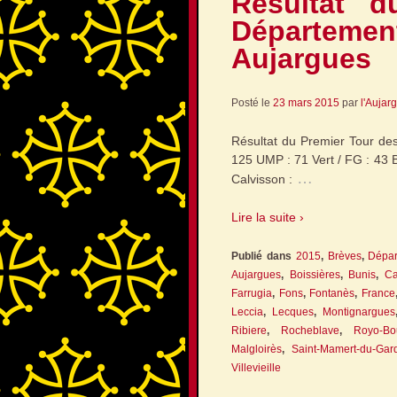
Résultat d
Départe
Aujargues
Posté le
23 mars 2015
par
l'Aujar
Résultat du Premier Tour d
125 UMP : 71 Vert / FG : 43 Bl
…
Calvisson :
Lire la suite ›
Publié dans
2015
,
Brèves
,
Dépar
Aujargues
,
Boissières
,
Bunis
,
Ca
Farrugia
,
Fons
,
Fontanès
,
France
Leccia
,
Lecques
,
Montignargues
Ribiere
,
Rocheblave
,
Royo-Bo
Malgloirès
,
Saint-Mamert-du-Gar
Villevieille