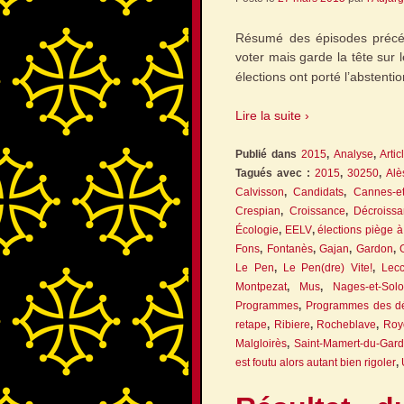
Résumé des épisodes précéd
voter mais garde la tête sur 
élections ont porté l’abstent
Lire la suite ›
Publié dans
2015
,
Analyse
,
Artic
Tagués avec :
2015
,
30250
,
Alè
Calvisson
,
Candidats
,
Cannes-et
Crespian
,
Croissance
,
Décroiss
Écologie
,
EELV
,
élections piège 
Fons
,
Fontanès
,
Gajan
,
Gardon
,
Le Pen
,
Le Pen(dre) Vite!
,
Lecc
Montpezat
,
Mus
,
Nages-et-Sol
Programmes
,
Programmes des dé
retape
,
Ribiere
,
Rocheblave
,
Roy
Malgloirès
,
Saint-Mamert-du-Gard
est foutu alors autant bien rigoler
,