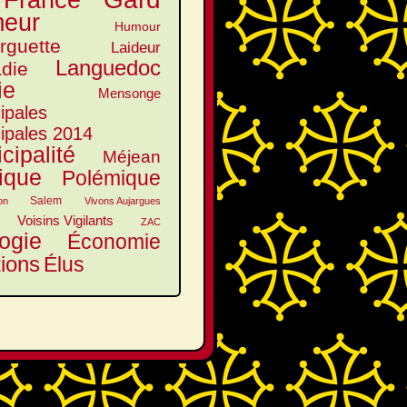
France
eur
Humour
arguette
Laideur
Languedoc
die
ie
Mensonge
ipales
ipales 2014
cipalité
Méjean
tique
Polémique
Salem
on
Vivons Aujargues
Voisins Vigilants
ZAC
ogie
Économie
tions
Élus