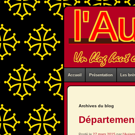
l'A
Un blog haut e
Accueil
Présentation
Les brè
Archives du blog
Départemen
Posté le
27 mars 2015
par
l'Aujar