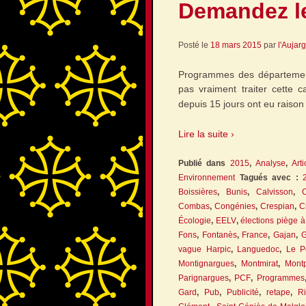
Demandez l
Posté le
18 mars 2015
par
l'Aujar
Programmes des départemen
pas vraiment traiter cette 
depuis 15 jours ont eu raiso
Lire la suite ›
Publié dans
2015
,
Analyse
,
Arti
Environnement
Tagués avec :
Boissières
,
Bunis
,
Calvisson
,
Combas
,
Congénies
,
Crespian
,
C
Écologie
,
EELV
,
élections piège 
Fons
,
Fontanès
,
France
,
Gajan
,
G
vague Harpic
,
Languedoc
,
Le P
Montignargues
,
Montmirat
,
Mont
Parignargues
,
PCF
,
Programmes
Gard
,
Pub
,
Publicité
,
retape
,
Ri