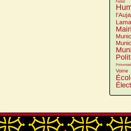
Fadat
Hum
l'Auj
Lama
Mair
Munic
Munic
Muni
Poli
Présentati
Voirie
Écol
Élec