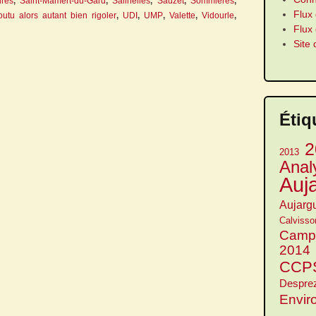
irès
,
Saint-Mamert-du-Gard
,
Salinelles
,
Sauzet
,
Sommières
,
Flux 
outu alors autant bien rigoler
,
UDI
,
UMP
,
Valette
,
Vidourle
,
Flux
Site
Étiq
2
2013
Anal
Auj
Aujarg
Calvisso
Camp
2014
CCP
Despre
Envir