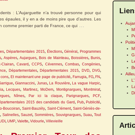
Lien
ents : L’Aujarguette n’a trouvé personne pour qui
les épaules, il y en a de moins pire que d’autres. Les
Auja
…
ion comme premier parti de France, ce qui
M
P
Polit
M
les
,
Départementales 2015
,
Élections
,
Général
,
Programmes
G
s
,
Aspères
,
Aujargues
,
Bois de Mainteau
,
Boissières
,
Bunis
,
L
-Clairan
,
Cavard
,
CCPS
,
Cévennes
,
Combas
,
Congénies
,
B
ance
,
Départementales
,
Départementales 2015
,
DVD
,
DVG
,
Aille
à cons
,
Et maintenant une page de publicité
,
Farrugia
,
FG
,
FN
,
L
Garrigue
,
Giannaccini
,
Junas
,
La Rouvière
,
La vague Harpic
,
L
ia
,
Lecques
,
Martinez
,
MoDem
,
Montignargues
,
Montmirat
,
D
orgues
,
Nîmes
,
Par ici la claque
,
Parignargues
,
PCF
,
partementales 2015 des candidats du Gard
,
Pub
,
Publicité
,
o-Boucoiran
,
Saint-Bauzély
,
Saint-Clément
,
Saint-Géniès-de-
,
Salinelles
,
Sauzet
,
Sommières
,
Souvignargues
,
Suau
,
Tout
UDI
,
UMP
,
Valette
,
Vidourle
,
Villevieille
Arti