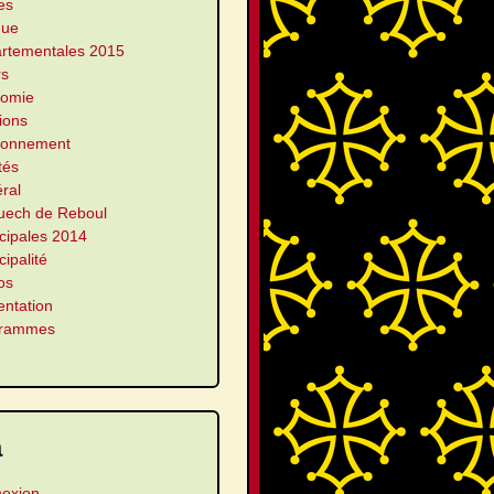
es
que
rtementales 2015
rs
omie
ions
ronnement
ités
ral
uech de Reboul
cipales 2014
ipalité
os
entation
grammes
a
exion