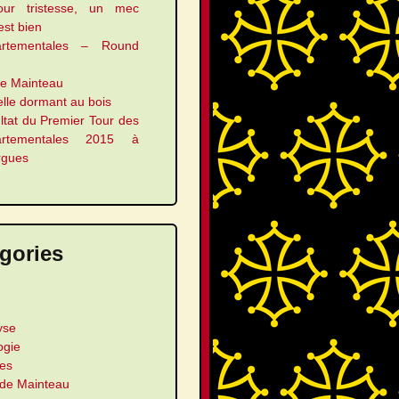
our tristesse, un mec
 est bien
artementales – Round
le Mainteau
elle dormant au bois
ltat du Premier Tour des
artementales 2015 à
rgues
gories
yse
ogie
les
 de Mainteau