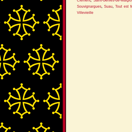
Clément
,
Saint-Géniès-de-Malglo
Souvignargues
,
Suau
,
Tout est f
Villevieille