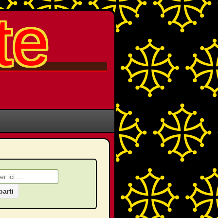
te
che pour: