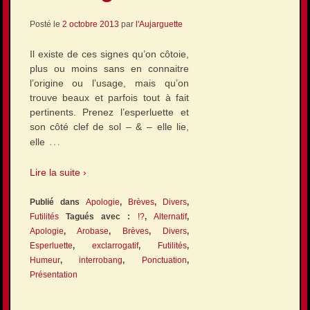
Posté le
2 octobre 2013
par
l'Aujarguette
Il existe de ces signes qu’on côtoie,
plus ou moins sans en connaitre
l’origine ou l’usage, mais qu’on
trouve beaux et parfois tout à fait
pertinents. Prenez l’esperluette et
son côté clef de sol – & – elle lie,
…
elle
Lire la suite ›
Publié dans
Apologie
,
Brèves
,
Divers
,
Futilités
Tagués avec :
!?
,
Alternatif
,
Apologie
,
Arobase
,
Brèves
,
Divers
,
Esperluette
,
exclarrogatif
,
Futilités
,
Humeur
,
interrobang
,
Ponctuation
,
Présentation