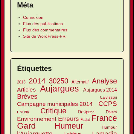
Méta
Connexion
Flux des publications
Flux des commentaires
Site de WordPress-FR
Étiquettes
2014
30250
Analyse
Alternatif
2013
Aujargues
Articles
Aujargues 2014
Brèves
Calvisson
CCPS
Campagne municipales 2014
Critique
Desprez
Divers
Chluda
France
Erreurs
Environnement
Fadat
Gard
Humeur
Humour
l'Aujarguette
Lamadie