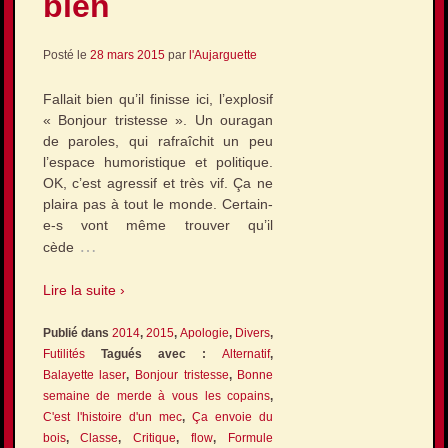
bien
Posté le
28 mars 2015
par
l'Aujarguette
Fallait bien qu’il finisse ici, l’explosif
« Bonjour tristesse ». Un ouragan
de paroles, qui rafraîchit un peu
l’espace humoristique et politique.
OK, c’est agressif et très vif. Ça ne
plaira pas à tout le monde. Certain-
e-s vont même trouver qu’il
…
cède
Lire la suite ›
Publié dans
2014
,
2015
,
Apologie
,
Divers
,
Futilités
Tagués avec :
Alternatif
,
Balayette laser
,
Bonjour tristesse
,
Bonne
semaine de merde à vous les copains
,
C'est l'histoire d'un mec
,
Ça envoie du
bois
,
Classe
,
Critique
,
flow
,
Formule