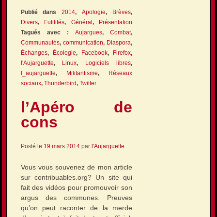
Publié dans
2014
,
Apologie
,
Brèves
,
Divers
,
Futilités
,
Général
,
Présentation
Tagués avec :
Aujargues
,
Combat
,
Communautés
,
communication
,
Diaspora
,
Échanges
,
Écologie
,
Facebook
,
Firefox
,
l'Aujarguette
,
Linux
,
Logiciels libres
,
l_aujarguette
,
Militantisme
,
Réseaux
sociaux
,
Thunderbird
,
Twitter
l’Apéro de
cons
Posté le
19 mars 2014
par
l'Aujarguette
Vous vous souvenez de mon article
sur contribuables.org? Un site qui
fait des vidéos pour promouvoir son
argus des communes. Preuves
qu’on peut raconter de la merde