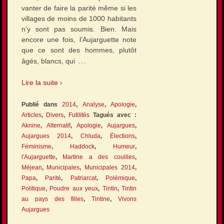
vanter de faire la parité même si les
villages de moins de 1000 habitants
n’y sont pas soumis. Bien. Mais
encore une fois, l’Aujarguette note
que ce sont des hommes, plutôt
…
âgés, blancs, qui
Lire la suite ›
Publié dans
2014
,
Analyse
,
Apologie
,
Articles
,
Divers
,
Futilités
Tagués avec :
Aknine
,
Alternatif
,
Apologie
,
Aujargues
,
Aujargues 2014
,
Chluda
,
Élections
,
Féminisme
,
Haddock
,
Humeur
,
l'Aujarguette
,
Martine a des couilles
,
Méjean
,
Municipales
,
Municipales 2014
,
Papa
,
Parité
,
Patriarcat
,
Polémique
,
Politique
,
Poudre aux yeux
,
Tintin
,
Tintin
au pays des filles
,
Tintine
,
Vivons
Aujargues