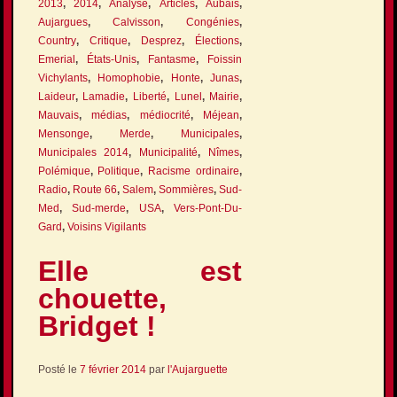
2013
,
2014
,
Analyse
,
Articles
,
Aubais
,
Aujargues
,
Calvisson
,
Congénies
,
Country
,
Critique
,
Desprez
,
Élections
,
Emerial
,
États-Unis
,
Fantasme
,
Foissin
Vichylants
,
Homophobie
,
Honte
,
Junas
,
Laideur
,
Lamadie
,
Liberté
,
Lunel
,
Mairie
,
Mauvais
,
médias
,
médiocrité
,
Méjean
,
Mensonge
,
Merde
,
Municipales
,
Municipales 2014
,
Municipalité
,
Nîmes
,
Polémique
,
Politique
,
Racisme ordinaire
,
Radio
,
Route 66
,
Salem
,
Sommières
,
Sud-
Med
,
Sud-merde
,
USA
,
Vers-Pont-Du-
Gard
,
Voisins Vigilants
Elle est
chouette,
Bridget !
Posté le
7 février 2014
par
l'Aujarguette