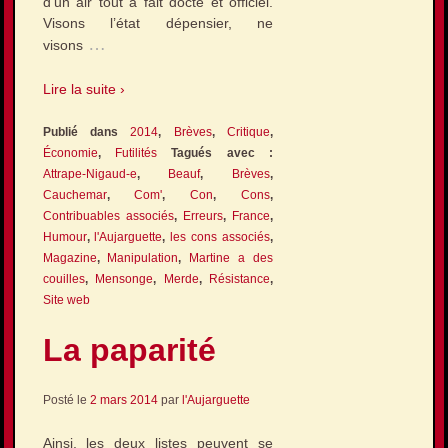
d’un air tout à fait docte et officiel.
Visons l’état dépensier, ne
…
visons
Lire la suite ›
Publié dans
2014
,
Brèves
,
Critique
,
Économie
,
Futilités
Tagués avec :
Attrape-Nigaud-e
,
Beauf
,
Brèves
,
Cauchemar
,
Com'
,
Con
,
Cons
,
Contribuables associés
,
Erreurs
,
France
,
Humour
,
l'Aujarguette
,
les cons associés
,
Magazine
,
Manipulation
,
Martine a des
couilles
,
Mensonge
,
Merde
,
Résistance
,
Site web
La paparité
Posté le
2 mars 2014
par
l'Aujarguette
Ainsi, les deux listes peuvent se