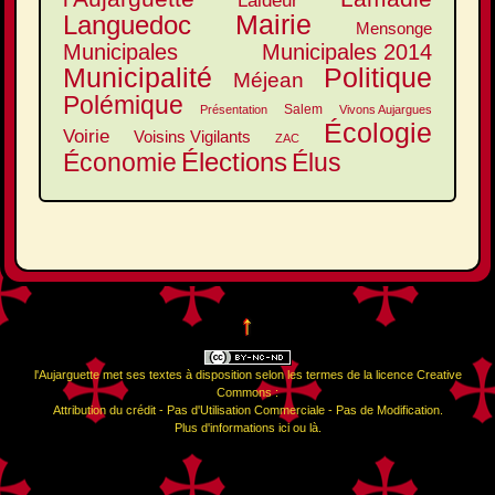
Laideur
Mairie
Languedoc
Mensonge
Municipales
Municipales 2014
Municipalité
Politique
Méjean
Polémique
Salem
Présentation
Vivons Aujargues
Écologie
Voirie
Voisins Vigilants
ZAC
Élections
Élus
Économie
↑
l'Aujarguette
met ses textes à disposition selon les termes de la
licence Creative
Commons :
Attribution du crédit - Pas d'Utilisation Commerciale - Pas de Modification
.
Plus d'informations
ici
ou
là
.