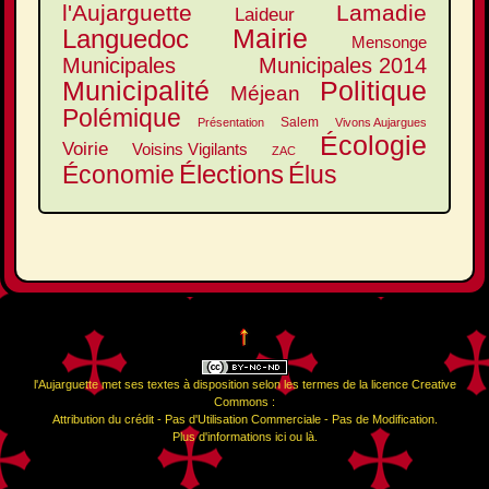
l'Aujarguette
Lamadie
Laideur
Mairie
Languedoc
Mensonge
Municipales
Municipales 2014
Municipalité
Politique
Méjean
Polémique
Salem
Présentation
Vivons Aujargues
Écologie
Voirie
Voisins Vigilants
ZAC
Élections
Élus
Économie
↑
l'Aujarguette
met ses textes à disposition selon les termes de la
licence Creative
Commons :
Attribution du crédit - Pas d'Utilisation Commerciale - Pas de Modification
.
Plus d'informations
ici
ou
là
.