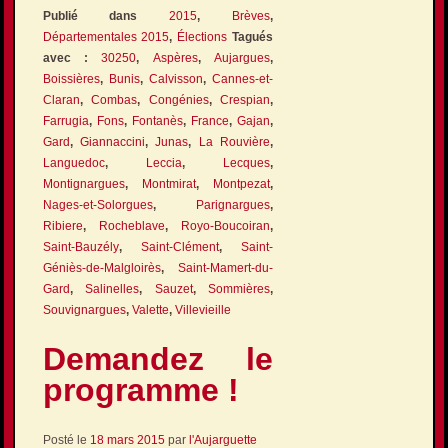
Publié dans
2015
,
Brèves
,
Départementales 2015
,
Élections
Tagués
avec :
30250
,
Aspères
,
Aujargues
,
Boissières
,
Bunis
,
Calvisson
,
Cannes-et-
Claran
,
Combas
,
Congénies
,
Crespian
,
Farrugia
,
Fons
,
Fontanès
,
France
,
Gajan
,
Gard
,
Giannaccini
,
Junas
,
La Rouvière
,
Languedoc
,
Leccia
,
Lecques
,
Montignargues
,
Montmirat
,
Montpezat
,
Nages-et-Solorgues
,
Parignargues
,
Ribiere
,
Rocheblave
,
Royo-Boucoiran
,
Saint-Bauzély
,
Saint-Clément
,
Saint-
Géniès-de-Malgloirès
,
Saint-Mamert-du-
Gard
,
Salinelles
,
Sauzet
,
Sommières
,
Souvignargues
,
Valette
,
Villevieille
Demandez le
programme !
Posté le
18 mars 2015
par
l'Aujarguette