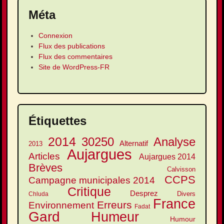
Méta
Connexion
Flux des publications
Flux des commentaires
Site de WordPress-FR
Étiquettes
2014
30250
Analyse
Alternatif
2013
Aujargues
Articles
Aujargues 2014
Brèves
Calvisson
CCPS
Campagne municipales 2014
Critique
Desprez
Divers
Chluda
France
Erreurs
Environnement
Fadat
Gard
Humeur
Humour