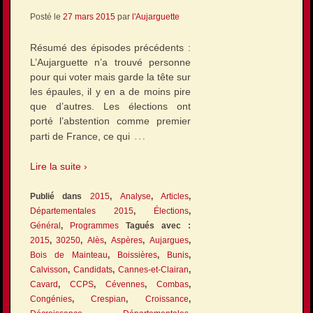
Posté le
27 mars 2015
par
l'Aujarguette
Résumé des épisodes précédents :
L’Aujarguette n’a trouvé personne
pour qui voter mais garde la tête sur
les épaules, il y en a de moins pire
que d’autres. Les élections ont
porté l’abstention comme premier
…
parti de France, ce qui
Lire la suite ›
Publié dans
2015
,
Analyse
,
Articles
,
Départementales 2015
,
Élections
,
Général
,
Programmes
Tagués avec :
2015
,
30250
,
Alès
,
Aspères
,
Aujargues
,
Bois de Mainteau
,
Boissières
,
Bunis
,
Calvisson
,
Candidats
,
Cannes-et-Clairan
,
Cavard
,
CCPS
,
Cévennes
,
Combas
,
Congénies
,
Crespian
,
Croissance
,