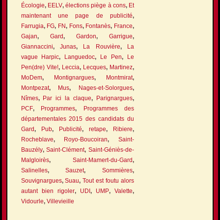
Écologie
,
EELV
,
élections piège à cons
,
Et
maintenant une page de publicité
,
Farrugia
,
FG
,
FN
,
Fons
,
Fontanès
,
France
,
Gajan
,
Gard
,
Gardon
,
Garrigue
,
Giannaccini
,
Junas
,
La Rouvière
,
La
vague Harpic
,
Languedoc
,
Le Pen
,
Le
Pen(dre) Vite!
,
Leccia
,
Lecques
,
Martinez
,
MoDem
,
Montignargues
,
Montmirat
,
Montpezat
,
Mus
,
Nages-et-Solorgues
,
Nîmes
,
Par ici la claque
,
Parignargues
,
PCF
,
Programmes
,
Programmes des
départementales 2015 des candidats du
Gard
,
Pub
,
Publicité
,
retape
,
Ribiere
,
Rocheblave
,
Royo-Boucoiran
,
Saint-
Bauzély
,
Saint-Clément
,
Saint-Géniès-de-
Malgloirès
,
Saint-Mamert-du-Gard
,
Salinelles
,
Sauzet
,
Sommières
,
Souvignargues
,
Suau
,
Tout est foutu alors
autant bien rigoler
,
UDI
,
UMP
,
Valette
,
Vidourle
,
Villevieille