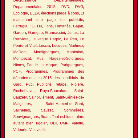
Décroissance
,
Départementales
,
Départementales 2015
,
DVD
,
DVG
,
Écologie
,
EELV
,
élections piège à cons
,
Et
maintenant une page de publicité
,
Farrugia
,
FG
,
FN
,
Fons
,
Fontanès
,
Gajan
,
Gardon
,
Garrigue
,
Giannaccini
,
Junas
,
La
Rouvière
,
La vague Harpic
,
Le Pen
,
Le
Pen(dre) Vite!
,
Leccia
,
Lecques
,
Martinez
,
MoDem
,
Montignargues
,
Montmirat
,
Montpezat
,
Mus
,
Nages-et-Solorgues
,
Nîmes
,
Par ici la claque
,
Parignargues
,
PCF
,
Programmes
,
Programmes des
départementales 2015 des candidats du
Gard
,
Pub
,
Publicité
,
retape
,
Ribiere
,
Rocheblave
,
Royo-Boucoiran
,
Saint-
Bauzély
,
Saint-Clément
,
Saint-Géniès-de-
Malgloirès
,
Saint-Mamert-du-Gard
,
Salinelles
,
Sauzet
,
Sommières
,
Souvignargues
,
Suau
,
Tout est foutu alors
autant bien rigoler
,
UDI
,
UMP
,
Valette
,
Vidourle
,
Villevieille