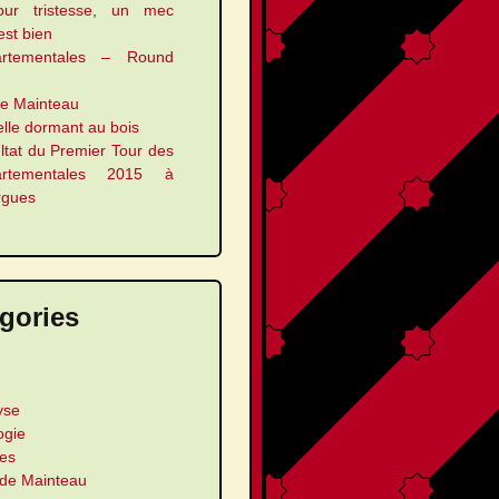
our tristesse, un mec
 est bien
artementales – Round
le Mainteau
elle dormant au bois
ltat du Premier Tour des
artementales 2015 à
rgues
gories
yse
ogie
les
 de Mainteau