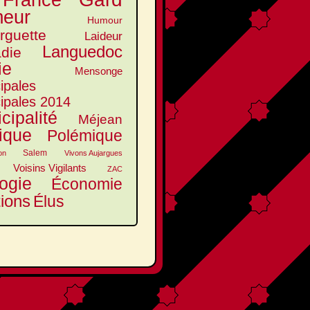
France
eur
Humour
arguette
Laideur
Languedoc
die
ie
Mensonge
ipales
ipales 2014
cipalité
Méjean
tique
Polémique
Salem
on
Vivons Aujargues
Voisins Vigilants
ZAC
ogie
Économie
tions
Élus