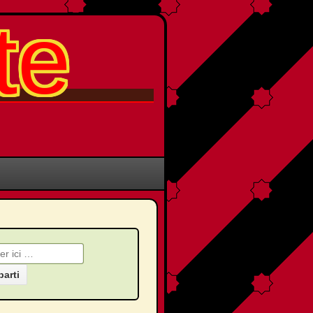
te
che pour: