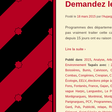
Demandez l
Posté le
18 mars 2015
par
l'Aujar
Programmes des départemen
pas vraiment traiter cette 
depuis 15 jours ont eu raiso
Lire la suite ›
Publié dans
2015
,
Analyse
,
Arti
Environnement
Tagués avec :
Boissières
,
Bunis
,
Calvisson
,
Combas
,
Congénies
,
Crespian
,
C
Écologie
,
EELV
,
élections piège 
Fons
,
Fontanès
,
France
,
Gajan
,
G
vague Harpic
,
Languedoc
,
Le P
Montignargues
,
Montmirat
,
Mont
Parignargues
,
PCF
,
Programmes
Gard
,
Pub
,
Publicité
,
retape
,
Ri