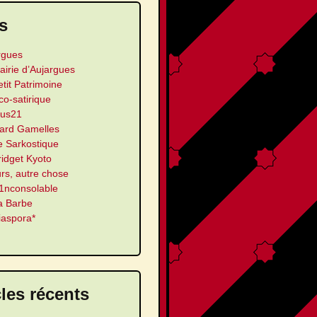
s
rgues
airie d’Aujargues
etit Patrimoine
ico-satirique
us21
ard Gamelles
e Sarkostique
ridget Kyoto
urs, autre chose
’1nconsolable
a Barbe
iaspora*
cles récents