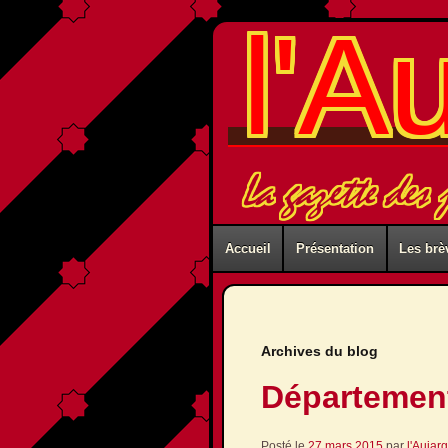
l'A
La gazette des
Accueil
Présentation
Les brè
Archives du blog
Départemen
Posté le
27 mars 2015
par
l'Aujar