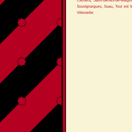
Clément
,
Saint-Géniès-de-Malglo
Souvignargues
,
Suau
,
Tout est f
Villevieille