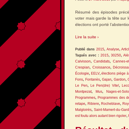
Résumé des épisodes précéd
voter mais garde la tête sur 
élections ont porté l’abstent
Lire la suite ›
Publié dans
2015
,
Analyse
,
Artic
Tagués avec :
2015
,
30250
,
Alè
Calvisson
,
Candidats
,
Cannes-et
Crespian
,
Croissance
,
Décroiss
Écologie
,
EELV
,
élections piège 
Fons
,
Fontanès
,
Gajan
,
Gardon
,
Le Pen
,
Le Pen(dre) Vite!
,
Lecc
Montpezat
,
Mus
,
Nages-et-Sol
Programmes
,
Programmes des dé
retape
,
Ribiere
,
Rocheblave
,
Roy
Malgloirès
,
Saint-Mamert-du-Gard
est foutu alors autant bien rigoler
,