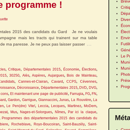
Brèv
e programme !
Criti
Dépa
Dive
guette
Écon
Élect
tales 2015 des candidats du Gard Je ne voulais
Envi
campagne mais les tracts qui trainent sur ma table
…
Futil
n de ma paresse. Je ne peux pas laisser passer
Géné
Le P
Muni
Munic
cles
,
Critique
,
Départementales 2015
,
Économie
,
Élections
,
Phot
2015
,
30250
,
Alès
,
Aspères
,
Aujargues
,
Bois de Mainteau
,
Prés
Candidats
,
Cannes-et-Clairan
,
Cavard
,
CCPS
,
Cévennes
,
Pro
roissance
,
Décroissance
,
Départementales 2015
,
DVD
,
DVG
,
à cons
,
Et maintenant une page de publicité
,
Farrugia
,
FG
,
FN
,
ard
,
Gardon
,
Garrigue
,
Giannaccini
,
Junas
,
La Rouvière
,
La
en
,
Le Pen(dre) Vite!
,
Leccia
,
Lecques
,
Martinez
,
MoDem
,
pezat
,
Mus
,
Nages-et-Solorgues
,
Nîmes
,
Par ici la claque
,
Mét
,
Programmes des départementales 2015 des candidats du
biere
,
Rocheblave
,
Royo-Boucoiran
,
Saint-Bauzély
,
Saint-
Conn