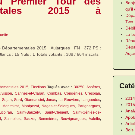
u Premier Tour des
Bonj
mentales 2015 à
qu’il
Dép
Two
Débi
La b
guette
Résu
Dép
es Départementales 2015 Aujargues : FN : 372 PS :
Auja
ancs : 15 Nuls : 1 Totals votants : 388 / 664 inscrits
Caté
tementales 2015
,
Élections
Tagués avec :
30250
,
Aspères
,
lvisson
,
Cannes-et-Claran
,
Combas
,
Congénies
,
Crespian
,
2014
,
Gajan
,
Gard
,
Giannaccini
,
Junas
,
La Rouvière
,
Languedoc
,
2015
,
Montmirat
,
Montpezat
,
Nages-et-Solorgues
,
Parignargues
,
Anal
ucoiran
,
Saint-Bauzély
,
Saint-Clément
,
Saint-Géniès-de-
Apol
d
,
Salinelles
,
Sauzet
,
Sommières
,
Souvignargues
,
Valette
,
Artic
Bois