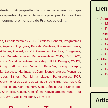
Lien
ents : L’Aujarguette n’a trouvé personne pour qui
les épaules, il y en a de moins pire que d’autres. Les
Auja
…
ion comme premier parti de France, ce qui
M
P
Polit
M
les
,
Départementales 2015
,
Élections
,
Général
,
Programmes
G
s
,
Aspères
,
Aujargues
,
Bois de Mainteau
,
Boissières
,
Bunis
,
L
-Clairan
,
Cavard
,
CCPS
,
Cévennes
,
Combas
,
Congénies
,
B
ance
,
Départementales
,
Départementales 2015
,
DVD
,
DVG
,
Aille
à cons
,
Et maintenant une page de publicité
,
Farrugia
,
FG
,
FN
,
L
Garrigue
,
Giannaccini
,
Junas
,
La Rouvière
,
La vague Harpic
,
L
ia
,
Lecques
,
Martinez
,
MoDem
,
Montignargues
,
Montmirat
,
D
orgues
,
Nîmes
,
Par ici la claque
,
Parignargues
,
PCF
,
partementales 2015 des candidats du Gard
,
Pub
,
Publicité
,
o-Boucoiran
,
Saint-Bauzély
,
Saint-Clément
,
Saint-Géniès-de-
,
Salinelles
,
Sauzet
,
Sommières
,
Souvignargues
,
Suau
,
Tout
UDI
,
UMP
,
Valette
,
Vidourle
,
Villevieille
Arti