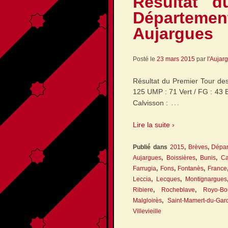
Résultat d
Départe
Aujargues
Posté le
23 mars 2015
par
l'Aujar
Résultat du Premier Tour d
125 UMP : 71 Vert / FG : 43 Bl
…
Calvisson :
Lire la suite ›
Publié dans
2015
,
Brèves
,
Dépar
Aujargues
,
Boissières
,
Bunis
,
Ca
Farrugia
,
Fons
,
Fontanès
,
France
Leccia
,
Lecques
,
Montignargues
Ribiere
,
Rocheblave
,
Royo-Bo
Malgloirès
,
Saint-Mamert-du-Gar
Villevieille