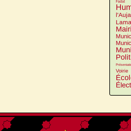
Fadat
Hum
l'Auj
Lama
Mair
Munic
Munic
Muni
Poli
Présentati
Voirie
Écol
Élec