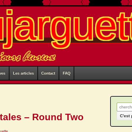
ujarguet
 jours heureux
ves
Les articles
Contact
FAQ
Recher
tales – Round Two
guette