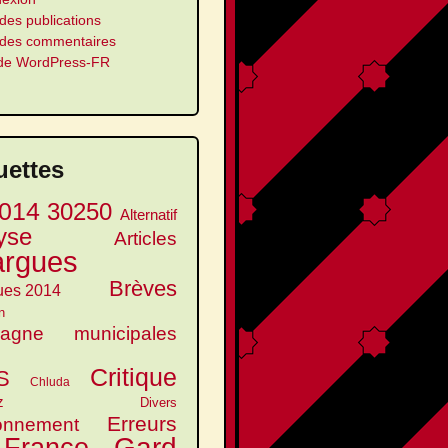
des publications
 des commentaires
 de WordPress-FR
uettes
014
30250
Alternatif
yse
Articles
argues
Brèves
ues 2014
n
agne municipales
Critique
S
Chluda
z
Divers
Erreurs
onnement
Gard