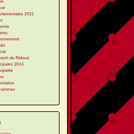
es
que
rtementales 2015
rs
omie
ions
ronnement
ités
ral
uech de Reboul
cipales 2014
ipalité
os
entation
grammes
a
exion