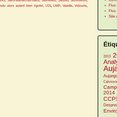
irès
,
Saint-Mamert-du-Gard
,
Salinelles
,
Sauzet
,
Sommières
,
Flux 
outu alors autant bien rigoler
,
UDI
,
UMP
,
Valette
,
Vidourle
,
Flux
Site
Étiq
2
2013
Anal
Auj
Aujarg
Calvisso
Camp
2014
CCP
Despre
Envir