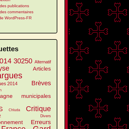
des publications
 des commentaires
 de WordPress-FR
uettes
014
30250
Alternatif
yse
Articles
argues
Brèves
ues 2014
n
agne municipales
Critique
S
Chluda
z
Divers
Erreurs
onnement
Gard