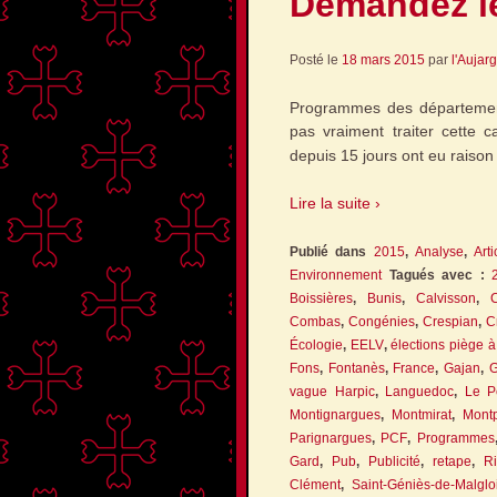
Demandez l
Posté le
18 mars 2015
par
l'Aujar
Programmes des départemen
pas vraiment traiter cette 
depuis 15 jours ont eu raiso
Lire la suite ›
Publié dans
2015
,
Analyse
,
Arti
Environnement
Tagués avec :
Boissières
,
Bunis
,
Calvisson
,
Combas
,
Congénies
,
Crespian
,
C
Écologie
,
EELV
,
élections piège 
Fons
,
Fontanès
,
France
,
Gajan
,
G
vague Harpic
,
Languedoc
,
Le P
Montignargues
,
Montmirat
,
Mont
Parignargues
,
PCF
,
Programmes
Gard
,
Pub
,
Publicité
,
retape
,
Ri
Clément
,
Saint-Géniès-de-Malglo