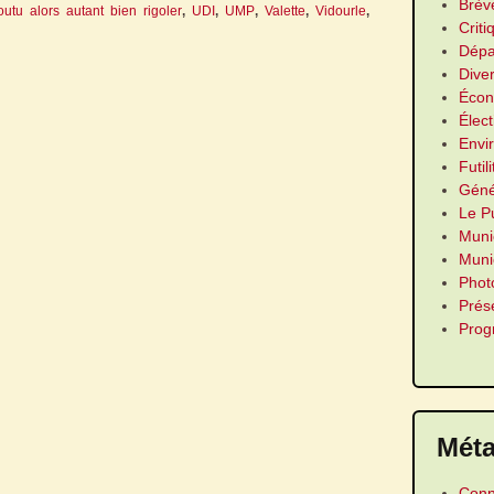
Brèv
outu alors autant bien rigoler
,
UDI
,
UMP
,
Valette
,
Vidourle
,
Criti
Dépa
Dive
Écon
Élect
Envi
Futil
Géné
Le P
Muni
Munic
Phot
Prés
Pro
Mét
Conn