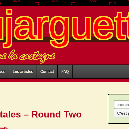
ujarguet
me la castagne
ves
Les articles
Contact
FAQ
Recher
tales – Round Two
guette