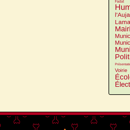
Fadat
Hum
l'Auj
Lama
Mair
Munic
Munic
Muni
Poli
Présentati
Voirie
Écol
Élec