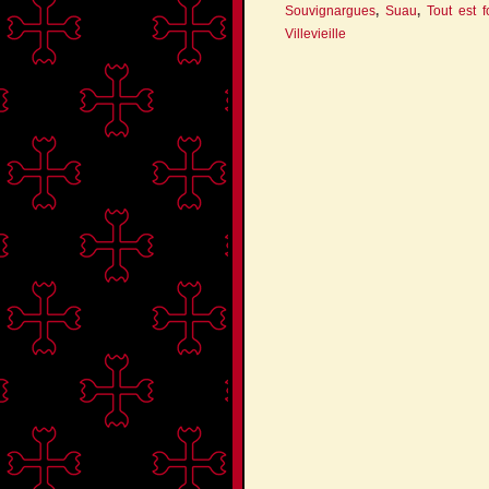
Souvignargues
,
Suau
,
Tout est f
Villevieille