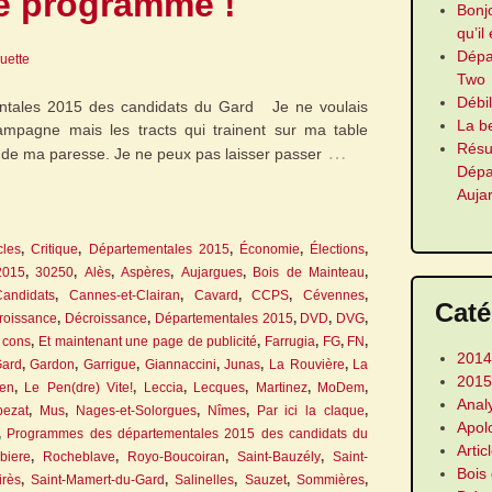
e programme !
Bonj
qu’il
Dép
guette
Two
Débi
tales 2015 des candidats du Gard Je ne voulais
La b
campagne mais les tracts qui trainent sur ma table
Résu
…
n de ma paresse. Je ne peux pas laisser passer
Dép
Auja
cles
,
Critique
,
Départementales 2015
,
Économie
,
Élections
,
2015
,
30250
,
Alès
,
Aspères
,
Aujargues
,
Bois de Mainteau
,
Candidats
,
Cannes-et-Clairan
,
Cavard
,
CCPS
,
Cévennes
,
Caté
roissance
,
Décroissance
,
Départementales 2015
,
DVD
,
DVG
,
à cons
,
Et maintenant une page de publicité
,
Farrugia
,
FG
,
FN
,
2014
ard
,
Gardon
,
Garrigue
,
Giannaccini
,
Junas
,
La Rouvière
,
La
2015
en
,
Le Pen(dre) Vite!
,
Leccia
,
Lecques
,
Martinez
,
MoDem
,
Anal
pezat
,
Mus
,
Nages-et-Solorgues
,
Nîmes
,
Par ici la claque
,
Apol
,
Programmes des départementales 2015 des candidats du
Artic
biere
,
Rocheblave
,
Royo-Boucoiran
,
Saint-Bauzély
,
Saint-
Bois
irès
,
Saint-Mamert-du-Gard
,
Salinelles
,
Sauzet
,
Sommières
,