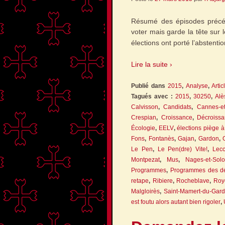
Résumé des épisodes précéd
voter mais garde la tête sur 
élections ont porté l’abstent
Lire la suite ›
Publié dans
2015
,
Analyse
,
Artic
Tagués avec :
2015
,
30250
,
Alè
Calvisson
,
Candidats
,
Cannes-et
Crespian
,
Croissance
,
Décroiss
Écologie
,
EELV
,
élections piège 
Fons
,
Fontanès
,
Gajan
,
Gardon
,
Le Pen
,
Le Pen(dre) Vite!
,
Lecc
Montpezat
,
Mus
,
Nages-et-Sol
Programmes
,
Programmes des dé
retape
,
Ribiere
,
Rocheblave
,
Roy
Malgloirès
,
Saint-Mamert-du-Gard
est foutu alors autant bien rigoler
,