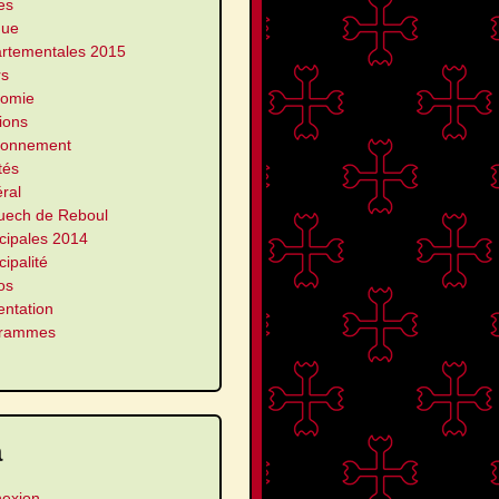
es
que
rtementales 2015
rs
omie
ions
ronnement
ités
ral
uech de Reboul
cipales 2014
ipalité
os
entation
grammes
a
exion