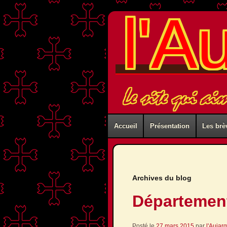
l'A
Le site qui ai
Accueil
Présentation
Les brè
Archives du blog
Départemen
Posté le
27 mars 2015
par
l'Aujar