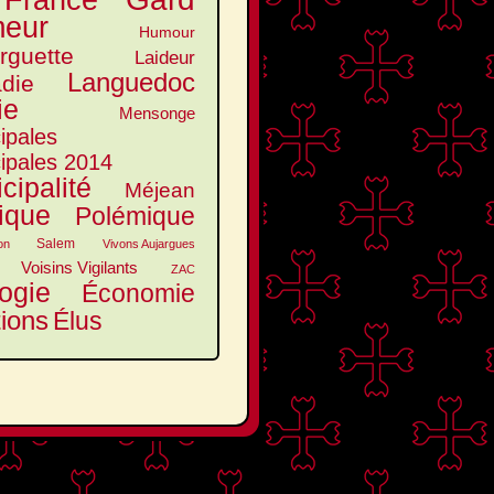
France
eur
Humour
arguette
Laideur
Languedoc
die
ie
Mensonge
ipales
ipales 2014
cipalité
Méjean
tique
Polémique
Salem
on
Vivons Aujargues
Voisins Vigilants
ZAC
ogie
Économie
tions
Élus