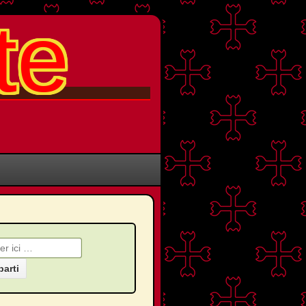
te
che pour: