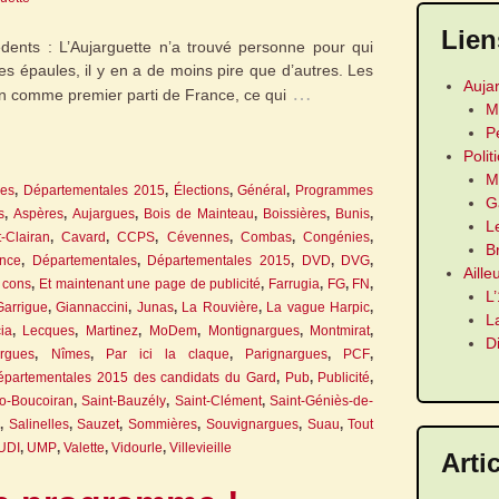
Lien
ents : L’Aujarguette n’a trouvé personne pour qui
les épaules, il y en a de moins pire que d’autres. Les
Auja
…
ion comme premier parti de France, ce qui
M
P
Polit
M
les
,
Départementales 2015
,
Élections
,
Général
,
Programmes
G
s
,
Aspères
,
Aujargues
,
Bois de Mainteau
,
Boissières
,
Bunis
,
L
-Clairan
,
Cavard
,
CCPS
,
Cévennes
,
Combas
,
Congénies
,
B
ance
,
Départementales
,
Départementales 2015
,
DVD
,
DVG
,
Aille
à cons
,
Et maintenant une page de publicité
,
Farrugia
,
FG
,
FN
,
L
Garrigue
,
Giannaccini
,
Junas
,
La Rouvière
,
La vague Harpic
,
L
ia
,
Lecques
,
Martinez
,
MoDem
,
Montignargues
,
Montmirat
,
D
orgues
,
Nîmes
,
Par ici la claque
,
Parignargues
,
PCF
,
partementales 2015 des candidats du Gard
,
Pub
,
Publicité
,
o-Boucoiran
,
Saint-Bauzély
,
Saint-Clément
,
Saint-Géniès-de-
,
Salinelles
,
Sauzet
,
Sommières
,
Souvignargues
,
Suau
,
Tout
UDI
,
UMP
,
Valette
,
Vidourle
,
Villevieille
Arti