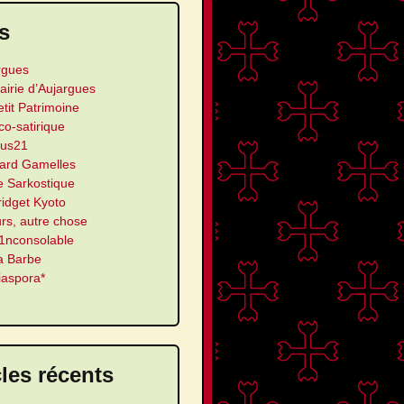
s
rgues
airie d’Aujargues
etit Patrimoine
ico-satirique
us21
ard Gamelles
e Sarkostique
ridget Kyoto
urs, autre chose
’1nconsolable
a Barbe
iaspora*
cles récents