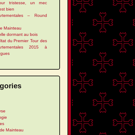
our tristesse, un mec
 est bien
artementales – Round
le Mainteau
elle dormant au bois
ltat du Premier Tour des
artementales 2015 à
rgues
gories
yse
ogie
les
 de Mainteau