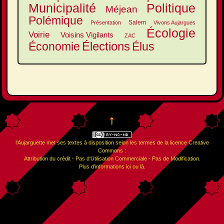
Municipalité
Politique
Méjean
Polémique
Salem
Présentation
Vivons Aujargues
Écologie
Voirie
Voisins Vigilants
ZAC
Élections
Élus
Économie
↑
l'Aujarguette
met ses textes à disposition selon les termes de la
licence Creative
Commons :
Attribution du crédit - Pas d'Utilisation Commerciale - Pas de Modification
.
Plus d'informations
ici
ou
là
.