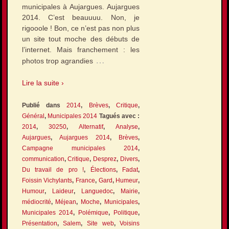
municipales à Aujargues. Aujargues
2014. C’est beauuuu. Non, je
rigooole ! Bon, ce n’est pas non plus
un site tout moche des débuts de
l’internet. Mais franchement : les
…
photos trop agrandies
Lire la suite ›
Publié dans
2014
,
Brèves
,
Critique
,
Général
,
Municipales 2014
Tagués avec :
2014
,
30250
,
Alternatif
,
Analyse
,
Aujargues
,
Aujargues 2014
,
Brèves
,
Campagne municipales 2014
,
communication
,
Critique
,
Desprez
,
Divers
,
Du travail de pro !
,
Élections
,
Fadat
,
Foissin Vichylants
,
France
,
Gard
,
Humeur
,
Humour
,
Laideur
,
Languedoc
,
Mairie
,
médiocrité
,
Méjean
,
Moche
,
Municipales
,
Municipales 2014
,
Polémique
,
Politique
,
Présentation
,
Salem
,
Site web
,
Voisins