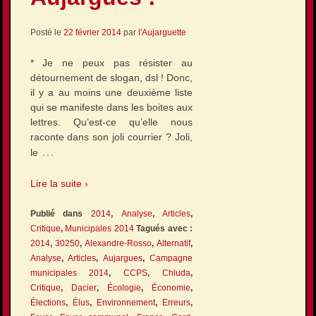
Posté le
22 février 2014
par
l'Aujarguette
* Je ne peux pas résister au
détournement de slogan, dsl ! Donc,
il y a au moins une deuxième liste
qui se manifeste dans les boites aux
lettres. Qu’est-ce qu’elle nous
raconte dans son joli courrier ? Joli,
…
le
Lire la suite ›
Publié dans
2014
,
Analyse
,
Articles
,
Critique
,
Municipales 2014
Tagués avec :
2014
,
30250
,
Alexandre-Rosso
,
Alternatif
,
Analyse
,
Articles
,
Aujargues
,
Campagne
municipales 2014
,
CCPS
,
Chluda
,
Critique
,
Dacier
,
Écologie
,
Économie
,
Élections
,
Élus
,
Environnement
,
Erreurs
,