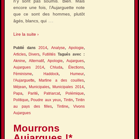
n’y sont pas soumis. Bien. Mais
encore une fois, l’Aujarguette note
que ce sont des hommes, plutôt
…
âgés, blancs, qui
Lire la suite ›
Publié dans
2014
,
Analyse
,
Apologie
,
Articles
,
Divers
,
Futilités
Tagués avec :
Aknine
,
Alternatif
,
Apologie
,
Aujargues
,
Aujargues 2014
,
Chluda
,
Élections
,
Féminisme
,
Haddock
,
Humeur
,
l'Aujarguette
,
Martine a des couilles
,
Méjean
,
Municipales
,
Municipales 2014
,
Papa
,
Parité
,
Patriarcat
,
Polémique
,
Politique
,
Poudre aux yeux
,
Tintin
,
Tintin
au pays des filles
,
Tintine
,
Vivons
Aujargues
Mourrons
Aujargues !*