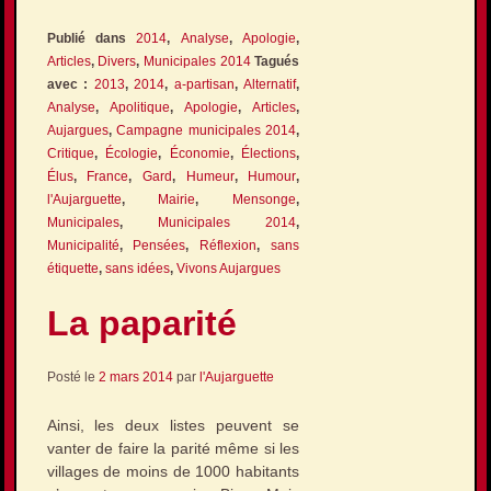
Publié dans
2014
,
Analyse
,
Apologie
,
Articles
,
Divers
,
Municipales 2014
Tagués
avec :
2013
,
2014
,
a-partisan
,
Alternatif
,
Analyse
,
Apolitique
,
Apologie
,
Articles
,
Aujargues
,
Campagne municipales 2014
,
Critique
,
Écologie
,
Économie
,
Élections
,
Élus
,
France
,
Gard
,
Humeur
,
Humour
,
l'Aujarguette
,
Mairie
,
Mensonge
,
Municipales
,
Municipales 2014
,
Municipalité
,
Pensées
,
Réflexion
,
sans
étiquette
,
sans idées
,
Vivons Aujargues
La paparité
Posté le
2 mars 2014
par
l'Aujarguette
Ainsi, les deux listes peuvent se
vanter de faire la parité même si les
villages de moins de 1000 habitants