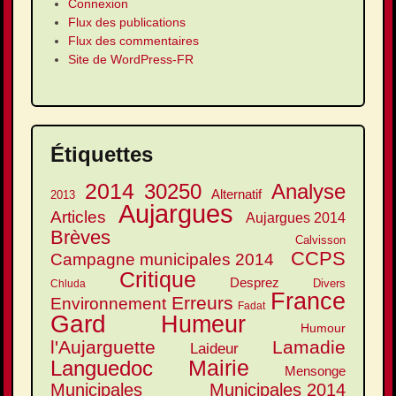
Connexion
Flux des publications
Flux des commentaires
Site de WordPress-FR
Étiquettes
2014
30250
Analyse
Alternatif
2013
Aujargues
Articles
Aujargues 2014
Brèves
Calvisson
CCPS
Campagne municipales 2014
Critique
Desprez
Divers
Chluda
France
Erreurs
Environnement
Fadat
Gard
Humeur
Humour
l'Aujarguette
Lamadie
Laideur
Mairie
Languedoc
Mensonge
Municipales
Municipales 2014