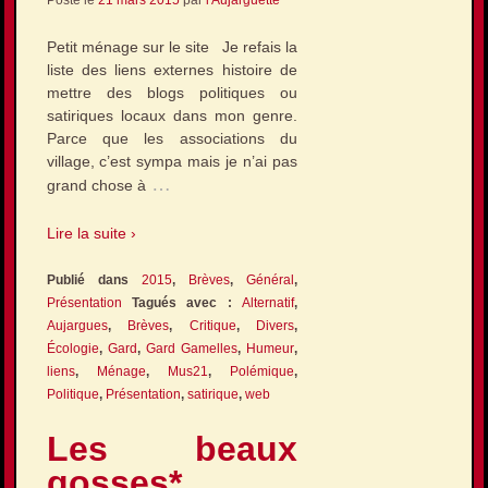
Posté le
21 mars 2015
par
l'Aujarguette
Petit ménage sur le site Je refais la
liste des liens externes histoire de
mettre des blogs politiques ou
satiriques locaux dans mon genre.
Parce que les associations du
village, c’est sympa mais je n’ai pas
…
grand chose à
Lire la suite ›
Publié dans
2015
,
Brèves
,
Général
,
Présentation
Tagués avec :
Alternatif
,
Aujargues
,
Brèves
,
Critique
,
Divers
,
Écologie
,
Gard
,
Gard Gamelles
,
Humeur
,
liens
,
Ménage
,
Mus21
,
Polémique
,
Politique
,
Présentation
,
satirique
,
web
Les beaux
gosses*