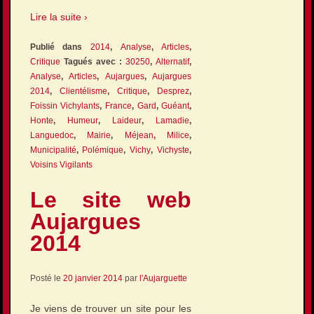
Lire la suite ›
Publié dans
2014
,
Analyse
,
Articles
,
Critique
Tagués avec :
30250
,
Alternatif
,
Analyse
,
Articles
,
Aujargues
,
Aujargues
2014
,
Clientélisme
,
Critique
,
Desprez
,
Foissin Vichylants
,
France
,
Gard
,
Guéant
,
Honte
,
Humeur
,
Laideur
,
Lamadie
,
Languedoc
,
Mairie
,
Méjean
,
Milice
,
Municipalité
,
Polémique
,
Vichy
,
Vichyste
,
Voisins Vigilants
Le site web
Aujargues
2014
Posté le
20 janvier 2014
par
l'Aujarguette
Je viens de trouver un site pour les