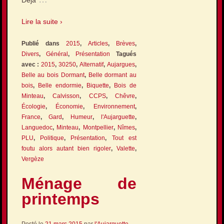
Déjà
Lire la suite ›
Publié dans
2015
,
Articles
,
Brèves
,
Divers
,
Général
,
Présentation
Tagués
avec :
2015
,
30250
,
Alternatif
,
Aujargues
,
Belle au bois Dormant
,
Belle dormant au
bois
,
Belle endormie
,
Biquette
,
Bois de
Minteau
,
Calvisson
,
CCPS
,
Chêvre
,
Écologie
,
Économie
,
Environnement
,
France
,
Gard
,
Humeur
,
l'Aujarguette
,
Languedoc
,
Minteau
,
Montpellier
,
Nîmes
,
PLU
,
Politique
,
Présentation
,
Tout est
foutu alors autant bien rigoler
,
Valette
,
Vergèze
Ménage de
printemps