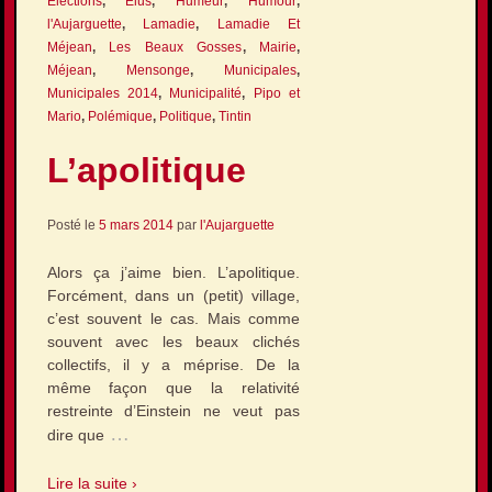
Élections
,
Élus
,
Humeur
,
Humour
,
l'Aujarguette
,
Lamadie
,
Lamadie Et
Méjean
,
Les Beaux Gosses
,
Mairie
,
Méjean
,
Mensonge
,
Municipales
,
Municipales 2014
,
Municipalité
,
Pipo et
Mario
,
Polémique
,
Politique
,
Tintin
L’apolitique
Posté le
5 mars 2014
par
l'Aujarguette
Alors ça j’aime bien. L’apolitique.
Forcément, dans un (petit) village,
c’est souvent le cas. Mais comme
souvent avec les beaux clichés
collectifs, il y a méprise. De la
même façon que la relativité
restreinte d’Einstein ne veut pas
…
dire que
Lire la suite ›