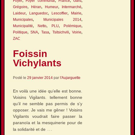
Foyer
,
Foyer communal
,
France
,
Gard
,
Grégoire
,
Héran
,
Humeur
,
Intermarché
,
Laideur
,
Languedoc
,
Lescoffier
,
Mairie
,
Municipales
,
Municipales 2014
,
Municipalité
,
Netto
,
PLU
,
Polémique
,
Politique
,
SNA
,
Tasa
,
Tsitsichvili
,
Voirie
,
ZAC
Foissin
Vichylants
Posté le
29 janvier 2014
par
l'Aujarguette
En voilà une idée qu’elle est bonne.
Voisins Vigilants. tellement bonne
qu’il ne semble pas permis de s’y
opposer. Je vais me gêner ! Voisins
Vigilants voudrait faire passer la
paranoïa et la mesquinerie pour de
…
la solidarité et de