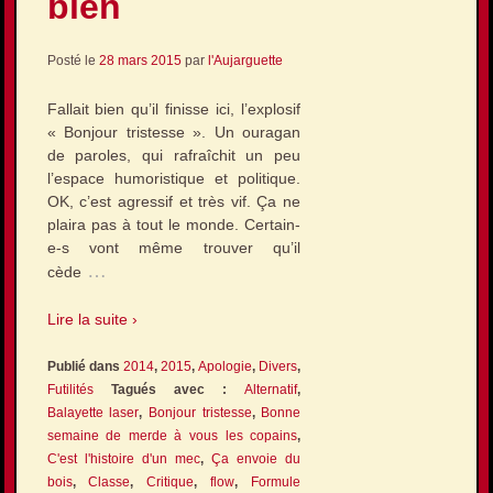
bien
Posté le
28 mars 2015
par
l'Aujarguette
Fallait bien qu’il finisse ici, l’explosif
« Bonjour tristesse ». Un ouragan
de paroles, qui rafraîchit un peu
l’espace humoristique et politique.
OK, c’est agressif et très vif. Ça ne
plaira pas à tout le monde. Certain-
e-s vont même trouver qu’il
…
cède
Lire la suite ›
Publié dans
2014
,
2015
,
Apologie
,
Divers
,
Futilités
Tagués avec :
Alternatif
,
Balayette laser
,
Bonjour tristesse
,
Bonne
semaine de merde à vous les copains
,
C'est l'histoire d'un mec
,
Ça envoie du
bois
,
Classe
,
Critique
,
flow
,
Formule