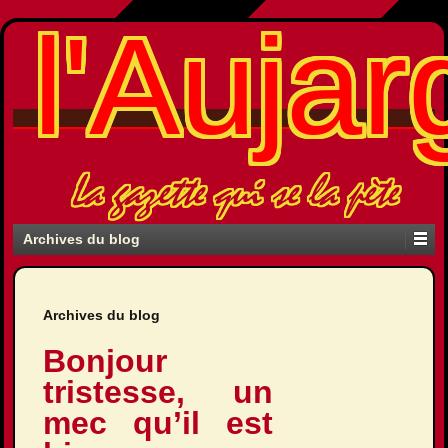
l'Aujar
La gazette qui se la pète
Archives du blog
Archives du blog
Bonjour
tristesse, un
mec qu’il est