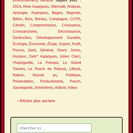
Environnement
,
Général
Tagués avec :
2014
,
Aime Aujargues
,
Alternatif
,
Analyse
,
Apologie
,
Aujargues
,
Bages
,
Bagnole
,
Béton
,
Bois
,
Brèves
,
Campagne
,
CCPS
,
Citroën
,
Compromission
,
Croissance
,
Croissancisme
,
Décroissance
,
Destruction
,
Développement Durable
,
Écologie
,
Économie
,
Éloge
,
Espoir
,
Forêt
,
France
,
Gard
,
Général
,
Grace Jones
,
Humeur
,
J'aim* Aujargues
,
Julien Clerc
,
l'Aujarguette
,
La Franqui
,
Le Grand
Travers
,
Le Puech de Reboul
,
Littoral
,
Nature
,
Nouvel an
,
Politique
,
Présentation
,
Productivisme
,
Puech
,
Sauvegarde
,
Sommières
,
Voiture
,
Vœux
‹ Articles plus anciens
Recherche pour: