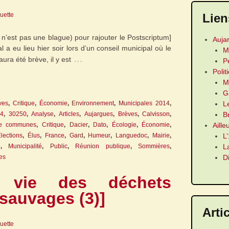
Lien
guette
e n’est pas une blague) pour rajouter le Postscriptum]
Auja
l a eu lieu hier soir lors d’un conseil municipal où le
M
…
aura été brève, il y est
P
Polit
M
G
L
ves
,
Critique
,
Économie
,
Environnement
,
Municipales 2014
,
B
4
,
30250
,
Analyse
,
Articles
,
Aujargues
,
Brèves
,
Calvisson
,
Aille
e communes
,
Critique
,
Dacier
,
Dato
,
Écologie
,
Économie
,
L
lections
,
Élus
,
France
,
Gard
,
Humeur
,
Languedoc
,
Mairie
,
L
4
,
Municipalité
,
Public
,
Réunion publique
,
Sommières
,
D
es
 vie des déchets
sauvages (3)]
Arti
guette