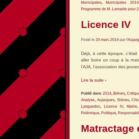
Municipales
,
Municipales 2014
Programme de M. Lamadie pour 
Licence IV
Posté le
20 mars 2014
par
l'Aujar
Déjà, à cette époque, c’était
aller boire un coup à la mai
l’AJA, l’association des jeun
Lire la suite ›
Publié dans
2014
,
Brèves
,
Critiqu
Analyse
,
Aujargues
,
Brèves
,
Chl
Languedoc
,
Licence IV
,
Mairie
Polémique
,
Politique
,
Responsabil
Matractage 