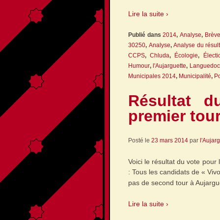
Lire la suite ›
Publié dans
2014
,
Analyse
,
Brèv
30250
,
Analyse
,
Analyse du résult
CCPS
,
Chluda
,
Écologie
,
Électi
Humour
,
l'Aujarguette
,
Languedoc
Municipales 2014
,
Municipalité
,
Po
Résultat d
premier tou
Posté le
23 mars 2014
par
l'Aujar
Voici le résultat du vote pour
: Tous les candidats de « Vivo
pas de second tour à Aujar
Lire la suite ›