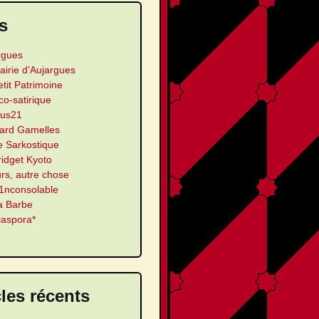
s
rgues
airie d’Aujargues
etit Patrimoine
ico-satirique
us21
ard Gamelles
e Sarkostique
ridget Kyoto
urs, autre chose
’1nconsolable
a Barbe
iaspora*
cles récents