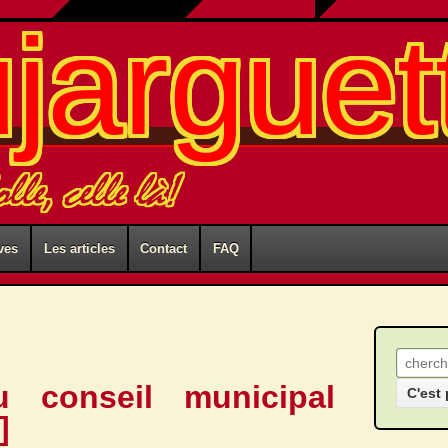
ujarguet
lle, celle là!
ves
Les articles
Contact
FAQ
Recher
u conseil municipal
]