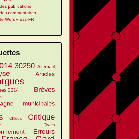
des publications
 des commentaires
 de WordPress-FR
uettes
014
30250
Alternatif
yse
Articles
argues
Brèves
ues 2014
n
agne municipales
Critique
S
Chluda
z
Divers
Erreurs
onnement
Gard