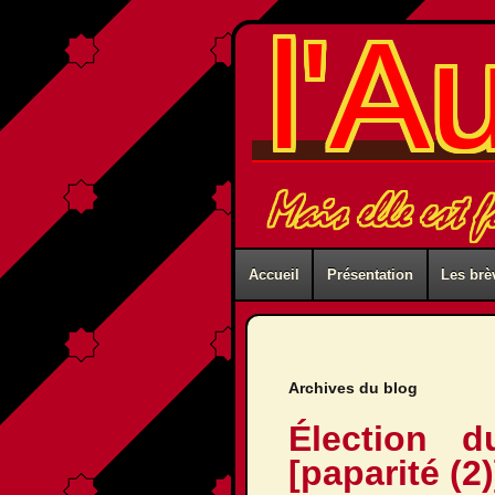
l'A
Mais elle est fo
Accueil
Présentation
Les brè
Archives du blog
Élection d
[paparité (2)