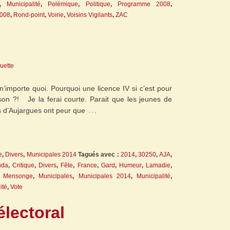
,
Municipalité
,
Polémique
,
Politique
,
Programme 2008
,
2008
,
Rond-point
,
Voirie
,
Voisins Vigilants
,
ZAC
guette
 n’importe quoi. Pourquoi une licence IV si c’est pour
son ?! Je la ferai courte. Parait que les jeunes de
…
es d’Aujargues ont peur que
e
,
Divers
,
Municipales 2014
Tagués avec :
2014
,
30250
,
AJA
,
uda
,
Critique
,
Divers
,
Fête
,
France
,
Gard
,
Humeur
,
Lamadie
,
,
Mensonge
,
Municipales
,
Municipales 2014
,
Municipalité
,
ité
,
Vote
électoral