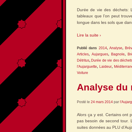
Durée de vie des déchets: Le
tableaux que l’on peut trouv
longue dans les sols que dan
Lire la suite ›
Publié dans
2014
,
Analyse
,
Brè
Articles
,
Aujargues
,
Bagnole
,
Br
Détritus
,
Durée de vie des déchet
l'Aujarguette
,
Laideur
,
Méditerra
Voiture
Analyse du 
Posté le
24 mars 2014
par
l'Aujar
Alors ça y est. Certains ont 
pas besoin de second tour. L
suites données au PLU d’Auj