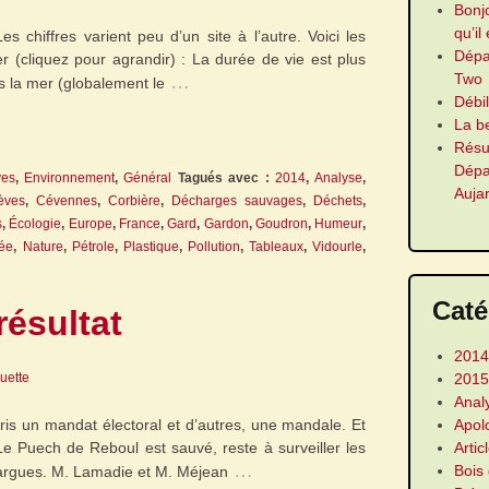
Bonj
qu’il
s chiffres varient peu d’un site à l’autre. Voici les
Dép
er (cliquez pour agrandir) : La durée de vie est plus
Two
…
s la mer (globalement le
Débi
La b
Résu
Dép
ves
,
Environnement
,
Général
Tagués avec :
2014
,
Analyse
,
Auja
èves
,
Cévennes
,
Corbière
,
Décharges sauvages
,
Déchets
,
s
,
Écologie
,
Europe
,
France
,
Gard
,
Gardon
,
Goudron
,
Humeur
,
née
,
Nature
,
Pétrole
,
Plastique
,
Pollution
,
Tableaux
,
Vidourle
,
Caté
résultat
2014
2015
guette
Anal
Apol
pris un mandat électoral et d’autres, une mandale. Et
Artic
e Puech de Reboul est sauvé, reste à surveiller les
…
Bois
argues. M. Lamadie et M. Méjean