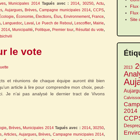
ves
,
Municipales 2014
Tagués avec :
2014
,
30250
,
Actu
,
Flux 
es
,
Aujargues
,
Brèves
,
Campagne municipales 2014
,
CCPS
,
Flux
Écologie
,
Économie
,
Élections
,
Élus
,
Environnement
,
France
,
Site
a
,
Languedoc
,
Laval
,
Le Puech de Reboul
,
Lescoffier
,
Mairie
,
s 2014
,
Municipalité
,
Politique
,
Premier tour
,
Résultat du vote
,
tsichvili
r le vote
Étiq
2
guette
2013
Anal
Auj
acts et réunions de chaque équipe auront été bien
qu’un article à lire pour comprendre mon choix, peut-
Aujarg
-ci. Je n’ai pas analysé le dernier tract de Vivons
Calvisso
Camp
2014
CCP
Despre
ogie
,
Brèves
,
Municipales 2014
Tagués avec :
2014
,
30250
,
Envir
e
,
Articles
,
Aujargues
,
Brèves
,
Campagne municipales 2014
,