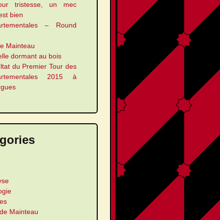
our tristesse, un mec
 est bien
artementales – Round
le Mainteau
elle dormant au bois
ltat du Premier Tour des
artementales 2015 à
rgues
gories
yse
ogie
les
 de Mainteau