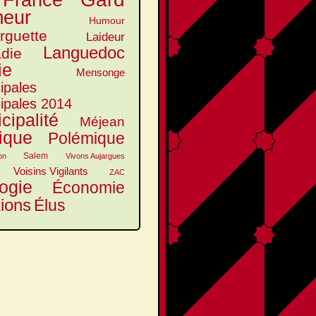
France
eur
Humour
arguette
Laideur
Languedoc
die
ie
Mensonge
ipales
ipales 2014
cipalité
Méjean
tique
Polémique
Salem
on
Vivons Aujargues
Voisins Vigilants
ZAC
ogie
Économie
tions
Élus