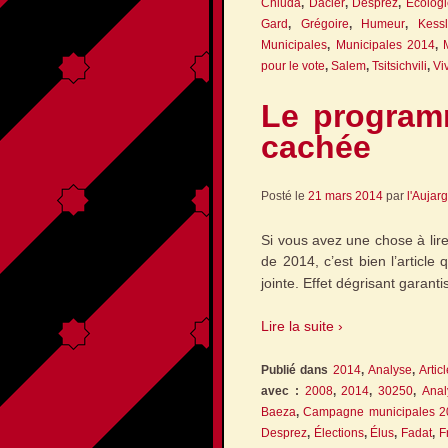
Chluda
,
Dacier
,
Desprez
,
Écologi
Gard
,
Grégoire
,
Humeur
,
Kessl
Municipales
,
Municipales 2014
,
pour le vote
,
Salem
,
Tsitsichvili
,
Vi
Le program
cachée
Posté le
21 mars 2014
par
l'Aujar
Si vous avez une chose à lir
de 2014, c’est bien l’articl
jointe. Effet dégrisant garan
Lire la suite ›
Publié dans
2014
,
Analyse
,
Artic
avec :
2008
,
2014
,
30250
,
Anal
Baeza
,
Campagne municipales 2
Desprez
,
Élections
,
Élus
,
Fadat
,
F