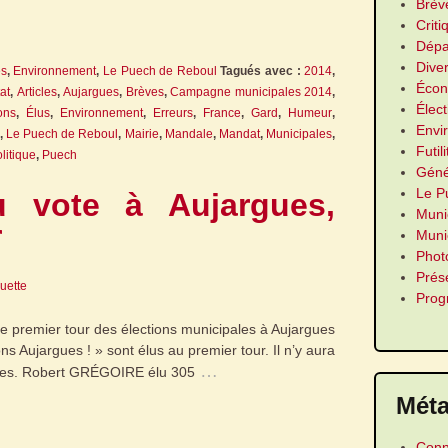
Brèv
Criti
Dépa
Dive
es
,
Environnement
,
Le Puech de Reboul
Tagués avec :
2014
,
Écon
at
,
Articles
,
Aujargues
,
Brèves
,
Campagne municipales 2014
,
Élect
ons
,
Élus
,
Environnement
,
Erreurs
,
France
,
Gard
,
Humeur
,
Envi
,
Le Puech de Reboul
,
Mairie
,
Mandale
,
Mandat
,
Municipales
,
Futil
litique
,
Puech
Géné
Le P
u vote à Aujargues,
Muni
r
Munic
Phot
Prés
guette
Pro
 le premier tour des élections municipales à Aujargues
ns Aujargues ! » sont élus au premier tour. Il n’y aura
…
gues. Robert GRÉGOIRE élu 305
Mét
Conn