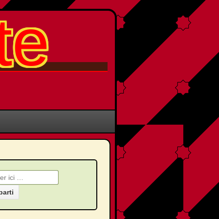
te
che pour: