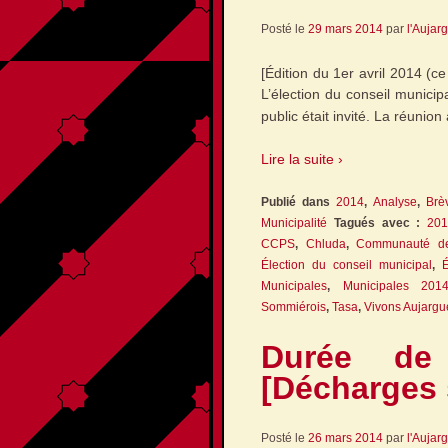
Posté le
29 mars 2014
par
l'Aujar
[Édition du 1er avril 2014 (c
L’élection du conseil municipa
public était invité. La réunion 
Lire la suite ›
Publié dans
2014
,
Analyse
,
Brè
Municipalité
Tagués avec :
201
CCPS
,
Chluda
,
Communauté d
Élection du conseil municipal
,
É
Municipales
,
Municipales 201
Sommiérois
,
Tasa
,
Vivons Aujargu
Durée de
[Décharges 
Posté le
26 mars 2014
par
l'Aujar