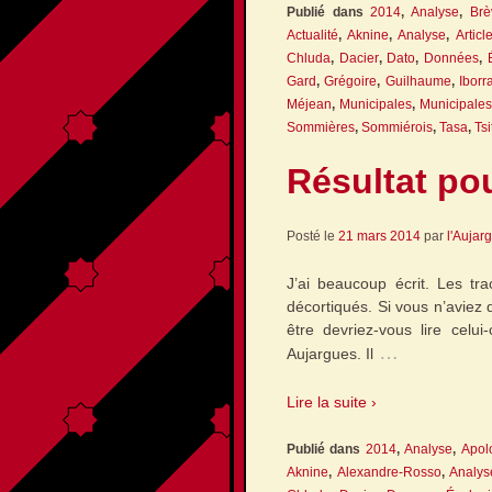
Publié dans
2014
,
Analyse
,
Brè
Actualité
,
Aknine
,
Analyse
,
Articl
Chluda
,
Dacier
,
Dato
,
Données
,
Gard
,
Grégoire
,
Guilhaume
,
Iborr
Méjean
,
Municipales
,
Municipale
Sommières
,
Sommiérois
,
Tasa
,
Tsi
Résultat pou
Posté le
21 mars 2014
par
l'Aujar
J’ai beaucoup écrit. Les tr
décortiqués. Si vous n’aviez 
être devriez-vous lire celui
…
Aujargues. Il
Lire la suite ›
Publié dans
2014
,
Analyse
,
Apol
Aknine
,
Alexandre-Rosso
,
Analys