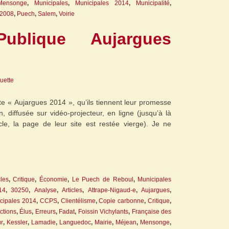
Mensonge
,
Municipales
,
Municipales 2014
,
Municipalité
,
2008
,
Puech
,
Salem
,
Voirie
ublique Aujargues
guette
site « Aujargues 2014 », qu’ils tiennent leur promesse
, diffusée sur vidéo-projecteur, en ligne (jusqu’à là
icle, la page de leur site est restée vierge). Je ne
cles
,
Critique
,
Économie
,
Le Puech de Reboul
,
Municipales
14
,
30250
,
Analyse
,
Articles
,
Attrape-Nigaud-e
,
Aujargues
,
ipales 2014
,
CCPS
,
Clientélisme
,
Copie carbonne
,
Critique
,
ctions
,
Élus
,
Erreurs
,
Fadat
,
Foissin Vichylants
,
Française des
r
,
Kessler
,
Lamadie
,
Languedoc
,
Mairie
,
Méjean
,
Mensonge
,