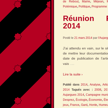
de Reboul
,
Mairie
,
Méjean
,
Polémique
,
Politique
,
Programme 
Réunion P
2014
Posté le
21 mars 2014
par
l'Aujar
J’ai attendu en vain, sur le 
de mettre leur documentation
date de publication de l’art
…
vais
Lire la suite ›
Publié dans
2014
,
Analyse
,
Arti
2014
Tagués avec :
2008
,
20
Aujargues 2014
,
Campagne munic
Desprez
,
Écologie
,
Économie
,
Éle
jeux
,
France
,
Gard
,
Honte
,
Humeu