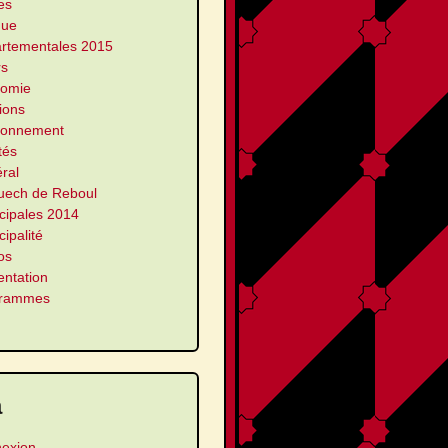
es
que
rtementales 2015
rs
omie
ions
ronnement
ités
ral
uech de Reboul
cipales 2014
ipalité
os
entation
grammes
a
exion