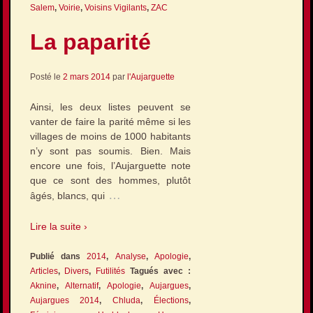
Salem
,
Voirie
,
Voisins Vigilants
,
ZAC
La paparité
Posté le
2 mars 2014
par
l'Aujarguette
Ainsi, les deux listes peuvent se
vanter de faire la parité même si les
villages de moins de 1000 habitants
n’y sont pas soumis. Bien. Mais
encore une fois, l’Aujarguette note
que ce sont des hommes, plutôt
…
âgés, blancs, qui
Lire la suite ›
Publié dans
2014
,
Analyse
,
Apologie
,
Articles
,
Divers
,
Futilités
Tagués avec :
Aknine
,
Alternatif
,
Apologie
,
Aujargues
,
Aujargues 2014
,
Chluda
,
Élections
,