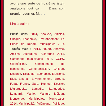
avons une sorte de troisième liste),
analysons tout ça : Dans son
…
premier courrier, M.
Lire la suite ›
Publié dans
2014
,
Analyse
,
Articles
,
Critique
,
Économie
,
Environnement
,
Le
Puech de Reboul
,
Municipales 2014
Tagués avec :
2014
,
30250
,
Analyse
,
Articles
,
Aujargues
,
Aujargues 2014
,
Campagne municipales 2014
,
CCPS
,
Clientélisme
,
Communauté de
communes
,
Compromission
,
Critique
,
Desprez
,
Écologie
,
Économie
,
Élections
,
Élus
,
Emerial
,
Environnement
,
Erreurs
,
Fadat
,
France
,
Gard
,
Humeur
,
Kessler
,
l'Aujarguette
,
Lamadie
,
Languedoc
,
Lombard
,
Mairie
,
Majault
,
Méjean
,
Mensonge
,
Municipales
,
Municipales
2014
,
Municipalité
,
Polémique
,
Politique
,