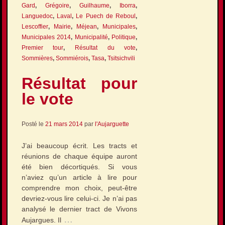
Gard
,
Grégoire
,
Guilhaume
,
Iborra
,
Languedoc
,
Laval
,
Le Puech de Reboul
,
Lescoffier
,
Mairie
,
Méjean
,
Municipales
,
Municipales 2014
,
Municipalité
,
Politique
,
Premier tour
,
Résultat du vote
,
Sommières
,
Sommiérois
,
Tasa
,
Tsitsichvili
Résultat pour
le vote
Posté le
21 mars 2014
par
l'Aujarguette
J’ai beaucoup écrit. Les tracts et
réunions de chaque équipe auront
été bien décortiqués. Si vous
n’aviez qu’un article à lire pour
comprendre mon choix, peut-être
devriez-vous lire celui-ci. Je n’ai pas
analysé le dernier tract de Vivons
…
Aujargues. Il