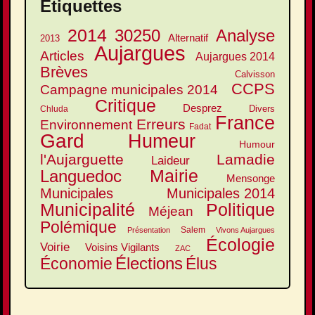
Étiquettes
2014
30250
Analyse
Alternatif
2013
Aujargues
Articles
Aujargues 2014
Brèves
Calvisson
CCPS
Campagne municipales 2014
Critique
Desprez
Divers
Chluda
France
Erreurs
Environnement
Fadat
Gard
Humeur
Humour
l'Aujarguette
Lamadie
Laideur
Mairie
Languedoc
Mensonge
Municipales
Municipales 2014
Municipalité
Politique
Méjean
Polémique
Salem
Présentation
Vivons Aujargues
Écologie
Voirie
Voisins Vigilants
ZAC
Élections
Élus
Économie