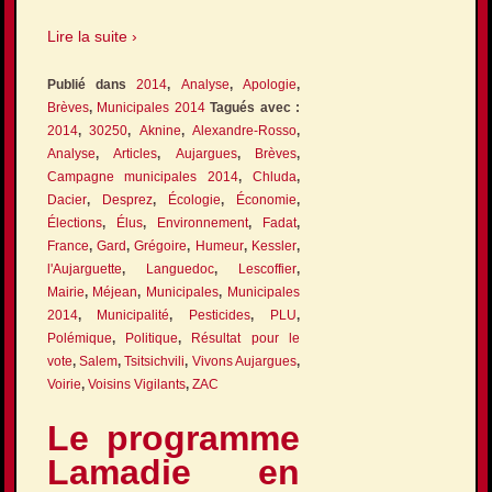
Lire la suite ›
Publié dans
2014
,
Analyse
,
Apologie
,
Brèves
,
Municipales 2014
Tagués avec :
2014
,
30250
,
Aknine
,
Alexandre-Rosso
,
Analyse
,
Articles
,
Aujargues
,
Brèves
,
Campagne municipales 2014
,
Chluda
,
Dacier
,
Desprez
,
Écologie
,
Économie
,
Élections
,
Élus
,
Environnement
,
Fadat
,
France
,
Gard
,
Grégoire
,
Humeur
,
Kessler
,
l'Aujarguette
,
Languedoc
,
Lescoffier
,
Mairie
,
Méjean
,
Municipales
,
Municipales
2014
,
Municipalité
,
Pesticides
,
PLU
,
Polémique
,
Politique
,
Résultat pour le
vote
,
Salem
,
Tsitsichvili
,
Vivons Aujargues
,
Voirie
,
Voisins Vigilants
,
ZAC
Le programme
Lamadie en