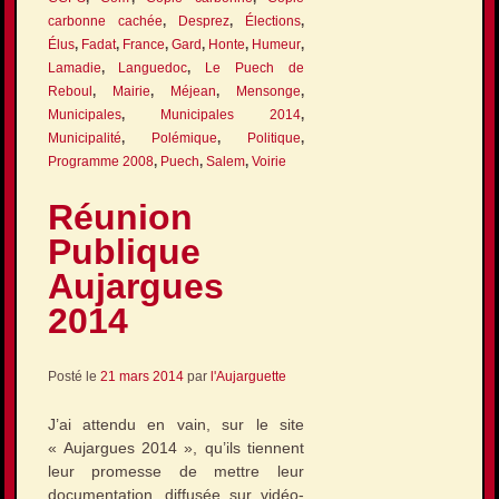
carbonne cachée
,
Desprez
,
Élections
,
Élus
,
Fadat
,
France
,
Gard
,
Honte
,
Humeur
,
Lamadie
,
Languedoc
,
Le Puech de
Reboul
,
Mairie
,
Méjean
,
Mensonge
,
Municipales
,
Municipales 2014
,
Municipalité
,
Polémique
,
Politique
,
Programme 2008
,
Puech
,
Salem
,
Voirie
Réunion
Publique
Aujargues
2014
Posté le
21 mars 2014
par
l'Aujarguette
J’ai attendu en vain, sur le site
« Aujargues 2014 », qu’ils tiennent
leur promesse de mettre leur
documentation, diffusée sur vidéo-