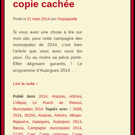
copie cachée
Posté le
21 mars 2014
par
l'Aujarguette
Si vous avez une chose à lire sur
mon site, pour cette campagne des
municipales de 2014, c’est bien
l’article que vous avez sous les
yeux. Ou au moins sa pièce jointe.
Effet dégrisant garantis ! Le
…
programme d’Aujargues 2014
Lire la suite ›
Publié dans
2014
,
Analyse
,
Articles
,
Critique
,
Le Puech de Reboul
,
Municipales 2014
Tagués avec :
2008
,
2014
,
30250
,
Analyse
,
Articles
,
Attrape-
Nigaud-e
,
Aujargues
,
Aujargues 2014
,
Baeza
,
Campagne municipales 2014
,
CCPS
,
Com'
,
Copie carbonne
,
Copie