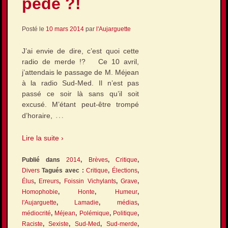
pédé ?!
Posté le
10 mars 2014
par
l'Aujarguette
J’ai envie de dire, c’est quoi cette
radio de merde !? Ce 10 avril,
j’attendais le passage de M. Méjean
à la radio Sud-Med. Il n’est pas
passé ce soir là sans qu’il soit
excusé. M’étant peut-être trompé
…
d’horaire,
Lire la suite ›
Publié dans
2014
,
Brèves
,
Critique
,
Divers
Tagués avec :
Critique
,
Élections
,
Élus
,
Erreurs
,
Foissin Vichylants
,
Grave
,
Homophobie
,
Honte
,
Humeur
,
l'Aujarguette
,
Lamadie
,
médias
,
médiocrité
,
Méjean
,
Polémique
,
Politique
,
Raciste
,
Sexiste
,
Sud-Med
,
Sud-merde
,