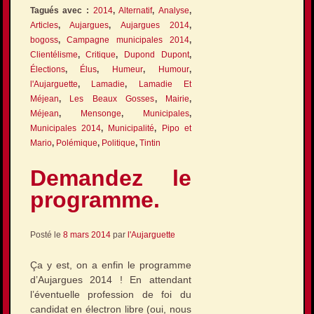
Tagués avec :
2014
,
Alternatif
,
Analyse
,
Articles
,
Aujargues
,
Aujargues 2014
,
bogoss
,
Campagne municipales 2014
,
Clientélisme
,
Critique
,
Dupond Dupont
,
Élections
,
Élus
,
Humeur
,
Humour
,
l'Aujarguette
,
Lamadie
,
Lamadie Et
Méjean
,
Les Beaux Gosses
,
Mairie
,
Méjean
,
Mensonge
,
Municipales
,
Municipales 2014
,
Municipalité
,
Pipo et
Mario
,
Polémique
,
Politique
,
Tintin
Demandez le
programme.
Posté le
8 mars 2014
par
l'Aujarguette
Ça y est, on a enfin le programme
d’Aujargues 2014 ! En attendant
l’éventuelle profession de foi du
candidat en électron libre (oui, nous