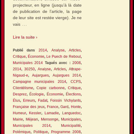
projecteur, en ligne (jusqu’à là date
de publication de l’article, la page
de leur site est restée vierge). Je ne
…
vais
Lire la suite ›
Publié dans
2014
,
Analyse
,
Articles
,
Critique
,
Économie
,
Le Puech de Reboul
,
Municipales 2014
Tagués avec :
2008
,
2014
,
30250
,
Analyse
,
Articles
,
Attrape-
Nigaud-e
,
Aujargues
,
Aujargues 2014
,
Campagne municipales 2014
,
CCPS
,
Clientélisme
,
Copie carbonne
,
Critique
,
Desprez
,
Écologie
,
Économie
,
Élections
,
Élus
,
Erreurs
,
Fadat
,
Foissin Vichylants
,
Française des jeux
,
France
,
Gard
,
Honte
,
Humeur
,
Kessler
,
Lamadie
,
Languedoc
,
Mairie
,
Méjean
,
Mensonge
,
Municipales
,
Municipales 2014
,
Municipalité
,
Polémique
,
Politique
,
Programme 2008
,