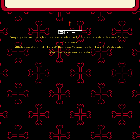
↑
l'Aujarguette
met ses textes à disposition selon les termes de la
licence Creative
Commons :
Attribution du crédit - Pas d'Utilisation Commerciale - Pas de Modification
.
Plus d'informations
ici
ou
là
.