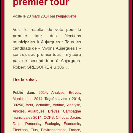
premier tour
Posté le
23 mars 2014
par
l'Aujarguette
Voici le résultat du vote pour le
premier tour des élections
municipales à Aujargues : Tous les
candidats de « Vivons Aujargues ! »
sont élus au premier tour. Il n’y aura
pas de second tour à Aujargues.
…
Robert GRÉGOIRE élu 305
Lire la suite ›
Publié dans
2014
,
Analyse
,
Brèves
,
Municipales 2014
Tagués avec :
2014
,
30250
,
Actu
,
Actualité
,
Aknine
,
Analyse
,
Articles
,
Aujargues
,
Brèves
,
Campagne
municipales 2014
,
CCPS
,
Chluda
,
Dacier
,
Dato
,
Données
,
Écologie
,
Économie
,
Élections
,
Élus
,
Environnement
,
France
,