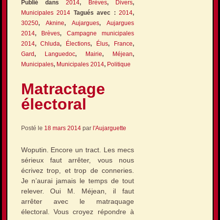
Publié dans
2014
,
Brèves
,
Divers
,
Municipales 2014
Tagués avec :
2014
,
30250
,
Aknine
,
Aujargues
,
Aujargues
2014
,
Brèves
,
Campagne municipales
2014
,
Chluda
,
Élections
,
Élus
,
France
,
Gard
,
Languedoc
,
Mairie
,
Méjean
,
Municipales
,
Municipales 2014
,
Politique
Matractage
électoral
Posté le
18 mars 2014
par
l'Aujarguette
Woputin. Encore un tract. Les mecs
sérieux faut arrêter, vous nous
écrivez trop, et trop de conneries.
Je n’aurai jamais le temps de tout
relever. Oui M. Méjean, il faut
arrêter avec le matraquage
électoral. Vous croyez répondre à