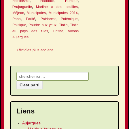
Féminisme
,
Haddock
,
Humeur
,
l'Aujarguette
,
Martine a des couilles
,
Méjean
,
Municipales
,
Municipales 2014
,
Papa
,
Parité
,
Patriarcat
,
Polémique
,
Politique
,
Poudre aux yeux
,
Tintin
,
Tintin
au pays des filles
,
Tintine
,
Vivons
Aujargues
‹ Articles plus anciens
Recherche pour:
Liens
Aujargues