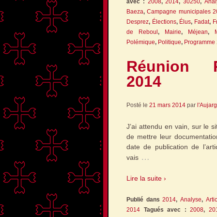
avec :
2008
,
2014
,
30250
,
Anal
Baeza
,
Campagne municipales 2
Desprez
,
Élections
,
Élus
,
Fadat
,
F
de Reboul
,
Mairie
,
Méjean
,
Polémique
,
Politique
,
Programme 
Réunion P
2014
Posté le
21 mars 2014
par
l'Aujar
J’ai attendu en vain, sur le 
de mettre leur documentation
date de publication de l’art
…
vais
Lire la suite ›
Publié dans
2014
,
Analyse
,
Arti
2014
Tagués avec :
2008
,
20