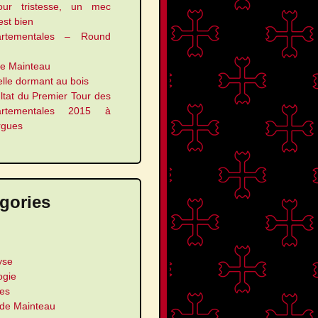
our tristesse, un mec
 est bien
artementales – Round
le Mainteau
elle dormant au bois
ltat du Premier Tour des
artementales 2015 à
rgues
gories
yse
ogie
les
 de Mainteau