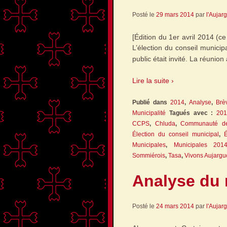
Posté le
29 mars 2014
par
l'Aujar
[Édition du 1er avril 2014 (c
L’élection du conseil municipa
public était invité. La réunion 
Lire la suite ›
Publié dans
2014
,
Analyse
,
Brè
Municipalité
Tagués avec :
201
CCPS
,
Chluda
,
Communauté d
Élection du conseil municipal
,
É
Municipales
,
Municipales 201
Sommiérois
,
Tasa
,
Vivons Aujargu
Analyse du 
Posté le
24 mars 2014
par
l'Aujar