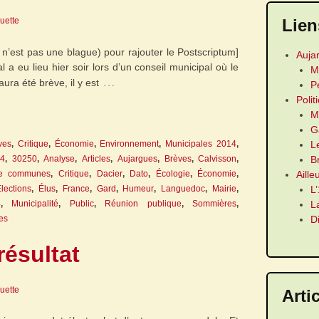
Lien
guette
e n’est pas une blague) pour rajouter le Postscriptum]
Auja
l a eu lieu hier soir lors d’un conseil municipal où le
M
…
aura été brève, il y est
P
Polit
M
G
L
ves
,
Critique
,
Économie
,
Environnement
,
Municipales 2014
,
B
4
,
30250
,
Analyse
,
Articles
,
Aujargues
,
Brèves
,
Calvisson
,
Aille
e communes
,
Critique
,
Dacier
,
Dato
,
Écologie
,
Économie
,
L
lections
,
Élus
,
France
,
Gard
,
Humeur
,
Languedoc
,
Mairie
,
L
4
,
Municipalité
,
Public
,
Réunion publique
,
Sommières
,
D
es
résultat
guette
Arti