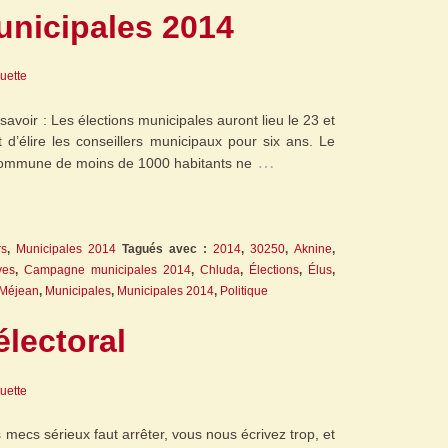
unicipales 2014
guette
avoir : Les élections municipales auront lieu le 23 et
t d’élire les conseillers municipaux pour six ans. Le
…
commune de moins de 1000 habitants ne
rs
,
Municipales 2014
Tagués avec :
2014
,
30250
,
Aknine
,
ves
,
Campagne municipales 2014
,
Chluda
,
Élections
,
Élus
,
Méjean
,
Municipales
,
Municipales 2014
,
Politique
électoral
guette
 mecs sérieux faut arrêter, vous nous écrivez trop, et