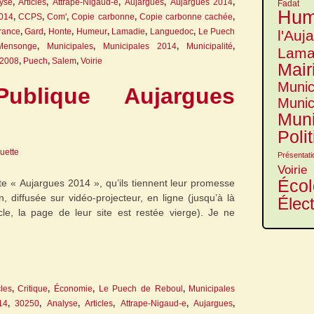
yse
,
Articles
,
Attrape-Nigaud-e
,
Aujargues
,
Aujargues 2014
,
Fadat
Hum
014
,
CCPS
,
Com'
,
Copie carbonne
,
Copie carbonne cachée
,
rance
,
Gard
,
Honte
,
Humeur
,
Lamadie
,
Languedoc
,
Le Puech
l'Auj
Mensonge
,
Municipales
,
Municipales 2014
,
Municipalité
,
Lama
2008
,
Puech
,
Salem
,
Voirie
Mair
Munic
ublique Aujargues
Munic
Muni
Poli
guette
Présentati
Voirie
Écol
site « Aujargues 2014 », qu’ils tiennent leur promesse
, diffusée sur vidéo-projecteur, en ligne (jusqu’à là
Élec
icle, la page de leur site est restée vierge). Je ne
cles
,
Critique
,
Économie
,
Le Puech de Reboul
,
Municipales
14
,
30250
,
Analyse
,
Articles
,
Attrape-Nigaud-e
,
Aujargues
,