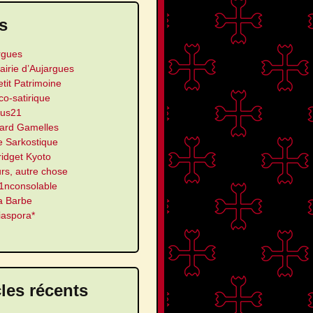
s
rgues
airie d’Aujargues
etit Patrimoine
ico-satirique
us21
ard Gamelles
e Sarkostique
ridget Kyoto
urs, autre chose
’1nconsolable
a Barbe
iaspora*
cles récents