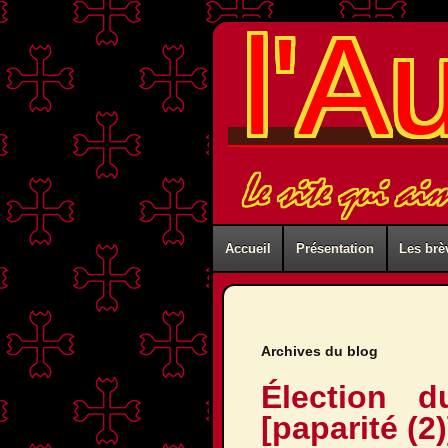
l'A
Le site qui ai
Accueil
Présentation
Les brè
Archives du blog
Élection d
[paparité (2)