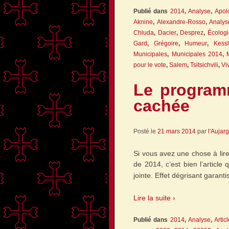
Publié dans
2014
,
Analyse
,
Apol
Aknine
,
Alexandre-Rosso
,
Analys
Chluda
,
Dacier
,
Desprez
,
Écologi
Gard
,
Grégoire
,
Humeur
,
Kessl
Municipales
,
Municipales 2014
,
pour le vote
,
Salem
,
Tsitsichvili
,
Vi
Le program
cachée
Posté le
21 mars 2014
par
l'Aujar
Si vous avez une chose à lir
de 2014, c’est bien l’articl
jointe. Effet dégrisant garan
Lire la suite ›
Publié dans
2014
,
Analyse
,
Artic