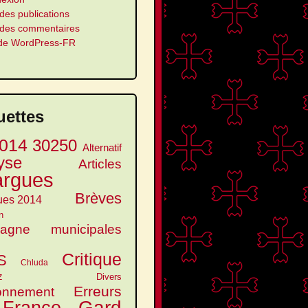
des publications
 des commentaires
 de WordPress-FR
uettes
014
30250
Alternatif
yse
Articles
argues
Brèves
ues 2014
n
agne municipales
Critique
S
Chluda
z
Divers
Erreurs
onnement
Gard