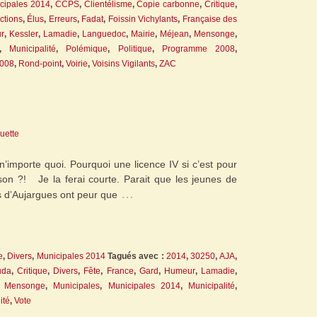
ipales 2014
,
CCPS
,
Clientélisme
,
Copie carbonne
,
Critique
,
ctions
,
Élus
,
Erreurs
,
Fadat
,
Foissin Vichylants
,
Française des
r
,
Kessler
,
Lamadie
,
Languedoc
,
Mairie
,
Méjean
,
Mensonge
,
,
Municipalité
,
Polémique
,
Politique
,
Programme 2008
,
2008
,
Rond-point
,
Voirie
,
Voisins Vigilants
,
ZAC
guette
 n’importe quoi. Pourquoi une licence IV si c’est pour
son ?! Je la ferai courte. Parait que les jeunes de
…
es d’Aujargues ont peur que
e
,
Divers
,
Municipales 2014
Tagués avec :
2014
,
30250
,
AJA
,
uda
,
Critique
,
Divers
,
Fête
,
France
,
Gard
,
Humeur
,
Lamadie
,
,
Mensonge
,
Municipales
,
Municipales 2014
,
Municipalité
,
ité
,
Vote