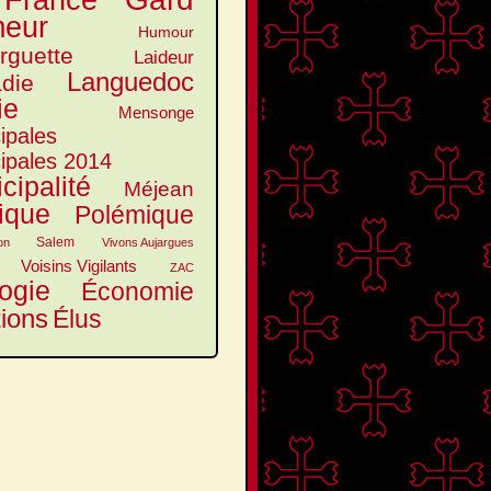
France
eur
Humour
arguette
Laideur
Languedoc
die
ie
Mensonge
ipales
ipales 2014
cipalité
Méjean
tique
Polémique
Salem
on
Vivons Aujargues
Voisins Vigilants
ZAC
ogie
Économie
tions
Élus