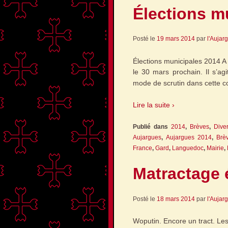
Élections m
Posté le
19 mars 2014
par
l'Aujar
Élections municipales 2014 A s
le 30 mars prochain. Il s’agi
mode de scrutin dans cette 
Lire la suite ›
Publié dans
2014
,
Brèves
,
Dive
Aujargues
,
Aujargues 2014
,
Brè
France
,
Gard
,
Languedoc
,
Mairie
,
Matractage 
Posté le
18 mars 2014
par
l'Aujar
Woputin. Encore un tract. Les