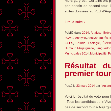
Alors ça y est. Certains ont 
pas besoin de second tour. L
suites données au PLU d’Auj
Lire la suite ›
Publié dans
2014
,
Analyse
,
Brèv
30250
,
Analyse
,
Analyse du résult
CCPS
,
Chluda
,
Écologie
,
Électi
Humour
,
l'Aujarguette
,
Languedoc
Municipales 2014
,
Municipalité
,
Po
Résultat d
premier tou
Posté le
23 mars 2014
par
l'Aujar
Voici le résultat du vote pour
: Tous les candidats de « Vivo
pas de second tour à Aujar