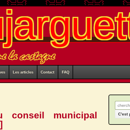
ujarguet
me la castagne
ves
Les articles
Contact
FAQ
Recher
u conseil municipal
]