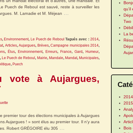
pris un mandat électoral et d’autres, une mandale. Et
Bonj
e Puech de Reboul est sauvé, reste à surveiller les
qu’il
…
argues. M. Lamadie et M. Méjean
Dép
Two
Débi
La b
es
,
Environnement
,
Le Puech de Reboul
Tagués avec :
2014
,
Résu
at
,
Articles
,
Aujargues
,
Brèves
,
Campagne municipales 2014
,
Dép
ons
,
Élus
,
Environnement
,
Erreurs
,
France
,
Gard
,
Humeur
,
Auja
,
Le Puech de Reboul
,
Mairie
,
Mandale
,
Mandat
,
Municipales
,
litique
,
Puech
u vote à Aujargues,
Caté
r
2014
2015
guette
Anal
Apol
 le premier tour des élections municipales à Aujargues
Artic
ns Aujargues ! » sont élus au premier tour. Il n’y aura
…
Bois
gues. Robert GRÉGOIRE élu 305