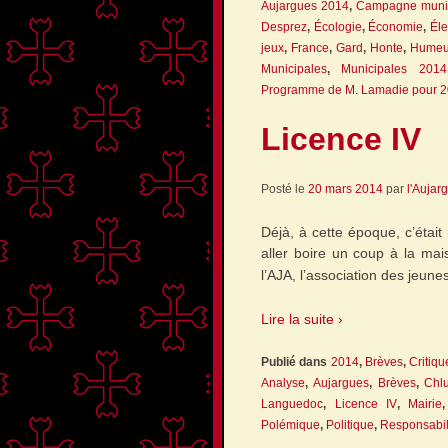
Aujargues 2014
,
Campagne munic
Desprez
,
Écologie
,
Économie
,
Éle
jeux
,
France
,
Gard
,
Honte
,
Humeu
Municipales
,
Municipales 2014
Programme de M. Lamadie pour 
Licence IV
Posté le
20 mars 2014
par
l'Aujar
Déjà, à cette époque, c’était
aller boire un coup à la mai
l’AJA, l’association des jeun
Lire la suite ›
Publié dans
2014
,
Brèves
,
Critiqu
Analyse
,
Aujargues
,
Brèves
,
Chl
Languedoc
,
Licence IV
,
Mairie
Polémique
,
Politique
,
Responsabil