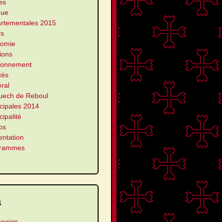
es
que
rtementales 2015
rs
omie
ions
ronnement
ités
ral
uech de Reboul
cipales 2014
ipalité
os
entation
grammes
a
exion