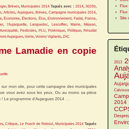
Flux 
ogie
,
Brèves
,
Municipales 2014
Tagués avec :
2014
,
30250
,
Flux
e
,
Articles
,
Aujargues
,
Brèves
,
Campagne municipales 2014
,
Site
e
,
Économie
,
Élections
,
Élus
,
Environnement
,
Fadat
,
France
,
er
,
l'Aujarguette
,
Languedoc
,
Lescoffier
,
Mairie
,
Méjean
,
Municipalité
,
Pesticides
,
PLU
,
Polémique
,
Politique
,
Résultat
vons Aujargues
,
Voirie
,
Voisins Vigilants
,
ZAC
Étiq
me Lamadie en copie
2
2013
Anal
Auj
guette
Aujarg
e sur mon site, pour cette campagne des municipales
Calvisso
e que vous avez sous les yeux. Ou au moins sa pièce
Camp
…
tis ! Le programme d’Aujargues 2014
2014
CCP
Despre
Envir
les
,
Critique
,
Le Puech de Reboul
,
Municipales 2014
Tagués