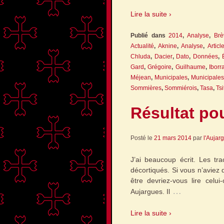
Lire la suite ›
Publié dans
2014
,
Analyse
,
Brè
Actualité
,
Aknine
,
Analyse
,
Articl
Chluda
,
Dacier
,
Dato
,
Données
,
Gard
,
Grégoire
,
Guilhaume
,
Iborr
Méjean
,
Municipales
,
Municipale
Sommières
,
Sommiérois
,
Tasa
,
Tsi
Résultat pou
Posté le
21 mars 2014
par
l'Aujar
J’ai beaucoup écrit. Les tr
décortiqués. Si vous n’aviez 
être devriez-vous lire celui
…
Aujargues. Il
Lire la suite ›