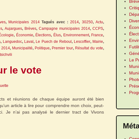
Brèv
Criti
Dépa
Dive
ves
,
Municipales 2014
Tagués avec :
2014
,
30250
,
Actu
,
Écon
es
,
Aujargues
,
Brèves
,
Campagne municipales 2014
,
CCPS
,
Élect
Écologie
,
Économie
,
Élections
,
Élus
,
Environnement
,
France
,
Envi
a
,
Languedoc
,
Laval
,
Le Puech de Reboul
,
Lescoffier
,
Mairie
,
Futil
s 2014
,
Municipalité
,
Politique
,
Premier tour
,
Résultat du vote
,
Géné
tsichvili
Le P
Muni
r le vote
Munic
Phot
guette
Prés
Pro
acts et réunions de chaque équipe auront été bien
qu’un article à lire pour comprendre mon choix, peut-
-ci. Je n’ai pas analysé le dernier tract de Vivons
Mét
Conn