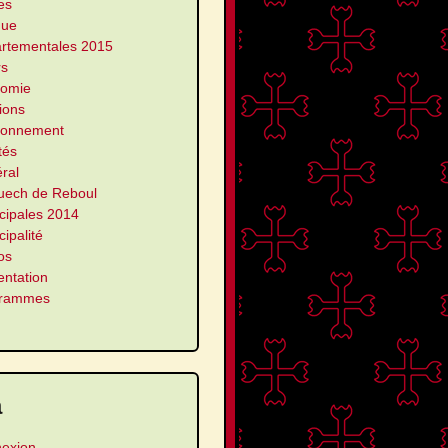
es
que
rtementales 2015
rs
omie
ions
ronnement
ités
ral
uech de Reboul
cipales 2014
ipalité
os
entation
grammes
a
exion