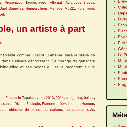
Brèv
al
,
Présentation
Tagués avec :
Alternatif
,
Aujargues
,
Brèves
,
Criti
Gard Gamelles
,
Humeur
,
liens
,
Ménage
,
Mus21
,
Polémique
,
Dépa
web
Dive
Écon
le, un artiste à part
Élect
Envi
Futil
ette
Géné
Le P
consolable comme il l’écrit lui-même, sera la brève de
Muni
p dans l’univers décroissant. Ça change du gansgsta
Munic
ling-bling et ses boloss qui se la racontent sur le
Phot
Prés
Pro
es
,
Économie
Tagués avec :
2013
,
2014
,
bling-bling
,
boloss
,
oissance
,
Divers
,
Écologie
,
Économie
,
flow
,
free run
,
Humeur
,
able
,
objection de croissance
,
parkour
,
rap
,
rappeur
,
style
,
Mét
Conn