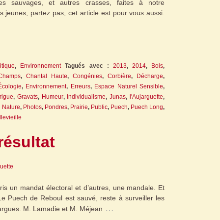
es sauvages, et autres crasses, faites à notre
 jeunes, partez pas, cet article est pour vous aussi.
itique
,
Environnement
Tagués avec :
2013
,
2014
,
Bois
,
Champs
,
Chantal Haute
,
Congénies
,
Corbière
,
Décharge
,
Écologie
,
Environnement
,
Erreurs
,
Espace Naturel Sensible
,
rigue
,
Gravats
,
Humeur
,
Individualisme
,
Junas
,
l'Aujarguette
,
,
Nature
,
Photos
,
Pondres
,
Prairie
,
Public
,
Puech
,
Puech Long
,
llevieille
résultat
guette
pris un mandat électoral et d’autres, une mandale. Et
e Puech de Reboul est sauvé, reste à surveiller les
…
argues. M. Lamadie et M. Méjean