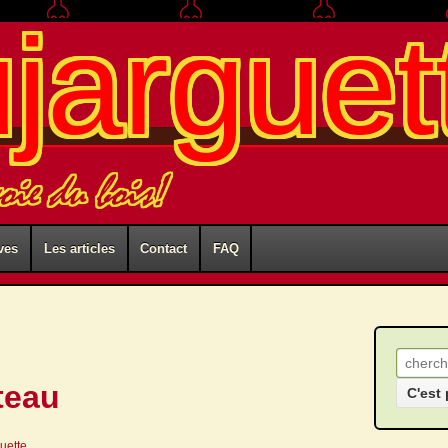
ujarguet
voie du bois!
ves
Les articles
Contact
FAQ
Recher
teau
guette