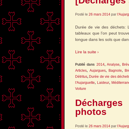
[Décharges 
Posté le
26 mars 2014
par
l'Aujar
Durée de vie des déchets: Le
tableaux que l’on peut trouv
longue dans les sols que dan
Lire la suite ›
Publié dans
2014
,
Analyse
,
Brè
Articles
,
Aujargues
,
Bagnole
,
Br
Détritus
,
Durée de vie des déchet
l'Aujarguette
,
Laideur
,
Méditerra
Voiture
Décharges 
photos
Posté le
26 mars 2014
par
l'Aujar