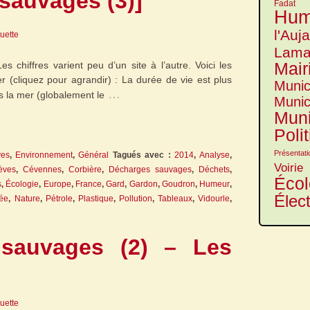
sauvages (3)]
Fadat
Hum
l'Auj
guette
Lama
Mair
s chiffres varient peu d’un site à l’autre. Voici les
er (cliquez pour agrandir) : La durée de vie est plus
Munic
…
s la mer (globalement le
Munic
Muni
Poli
Présentati
ves
,
Environnement
,
Général
Tagués avec :
2014
,
Analyse
,
Voirie
èves
,
Cévennes
,
Corbière
,
Décharges sauvages
,
Déchets
,
Écol
s
,
Écologie
,
Europe
,
France
,
Gard
,
Gardon
,
Goudron
,
Humeur
,
Élec
née
,
Nature
,
Pétrole
,
Plastique
,
Pollution
,
Tableaux
,
Vidourle
,
sauvages (2) – Les
guette