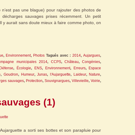
ce n’est pas une blague) pour rajouter des photos de
 décharges sauvages prises récemment. Un petit
. Il y aurait sans doute mieux à faire comme photo, on
que
,
Environnement
,
Photos
Tagués avec :
2014
,
Aujargues
,
mpagne municipales 2014
,
CCPS
,
Château
,
Congénies
,
Défense
,
Écologie
,
ENS
,
Environnement
,
Erreurs
,
Espace
e
,
Goudron
,
Humeur
,
Junas
,
l'Aujarguette
,
Laideur
,
Nature
,
rges sauvages
,
Protection
,
Souvignargues
,
Villevieille
,
Voirie
,
auvages (1)
guette
l’Aujarguette a sorti ses bottes et son parapluie pour