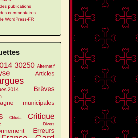
des publications
 des commentaires
 de WordPress-FR
uettes
014
30250
Alternatif
yse
Articles
argues
Brèves
ues 2014
n
agne municipales
Critique
S
Chluda
z
Divers
Erreurs
onnement
Gard