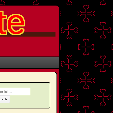
te
che pour: