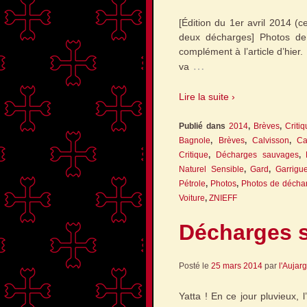
[Édition du 1er avril 2014 (
deux décharges] Photos de
complément à l’article d’hier
…
va
Lire la suite ›
Publié dans
2014
,
Brèves
,
Criti
Bagnole
,
Brèves
,
Calvisson
,
Ca
Critique
,
Décharges sauvages
,
Naturel Sensible
,
Gard
,
Garrigu
Pétrole
,
Photos
,
Photos de décha
Voiture
,
ZNIEFF
Décharges s
Posté le
25 mars 2014
par
l'Aujar
Yatta ! En ce jour pluvieux, 