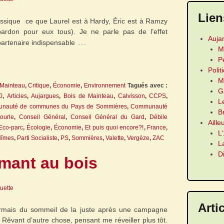
Lien
classique ce que Laurel est à Hardy, Éric est à Ramzy
ardon pour eux tous). Je ne parle pas de l’effet
Auja
…
partenaire indispensable
M
P
Polit
M
 Mainteau
,
Critique
,
Économie
,
Environnement
Tagués avec :
G
0
,
Articles
,
Aujargues
,
Bois de Mainteau
,
Calvisson
,
CCPS
,
L
nauté de communes du Pays de Sommières
,
Communauté
B
ourle
,
Conseil Général
,
Conseil Général du Gard
,
Débile
Aille
Eco-parc
,
Écologie
,
Économie
,
Et puis quoi encore?!
,
France
,
L
Nîmes
,
Parti Socialiste
,
PS
,
Sommières
,
Valette
,
Vergèze
,
ZAC
L
D
rmant au bois
guette
Arti
dormais du sommeil de la juste après une campagne
 Rêvant d’autre chose, pensant me réveiller plus tôt.