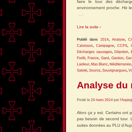
faire le tour des décharg
environnement proche. Hé les
…
Lire la suite ›
Publié dans
2014
,
Analyse
,
Cr
Calvisson
,
Campagne
,
CCPS
,
Décharges sauvages
,
Dépotoir
,
Forêt
,
France
,
Gard
,
Gardon
,
Gar
Laideur
,
Mas Blanc
,
Méditerranée
Saleté
,
Source
,
Souvignargues
,
Vi
Analyse du 
Posté le
24 mars 2014
par
l'Aujar
Alors ça y est. Certains ont 
pas besoin de second tour. L
suites données au PLU d’Auj