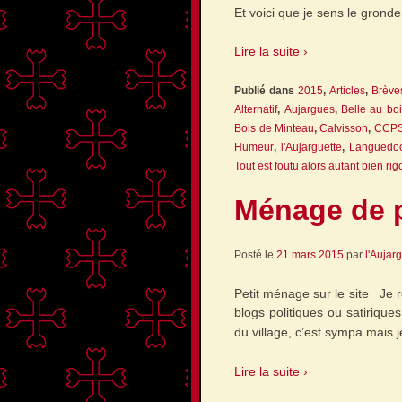
Et voici que je sens le gron
Lire la suite ›
Publié dans
2015
,
Articles
,
Brève
Alternatif
,
Aujargues
,
Belle au bo
Bois de Minteau
,
Calvisson
,
CCP
Humeur
,
l'Aujarguette
,
Languedo
Tout est foutu alors autant bien rig
Ménage de 
Posté le
21 mars 2015
par
l'Aujar
Petit ménage sur le site Je re
blogs politiques ou satiriqu
du village, c’est sympa mais 
Lire la suite ›