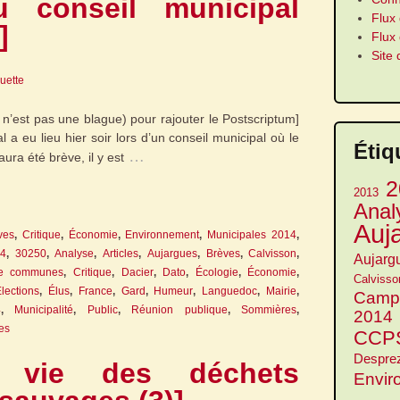
u conseil municipal
Flux 
]
Flux
Site
guette
e n’est pas une blague) pour rajouter le Postscriptum]
l a eu lieu hier soir lors d’un conseil municipal où le
Étiq
…
aura été brève, il y est
2
2013
Anal
Auj
ves
,
Critique
,
Économie
,
Environnement
,
Municipales 2014
,
4
,
30250
,
Analyse
,
Articles
,
Aujargues
,
Brèves
,
Calvisson
,
Aujarg
e communes
,
Critique
,
Dacier
,
Dato
,
Écologie
,
Économie
,
Calvisso
lections
,
Élus
,
France
,
Gard
,
Humeur
,
Languedoc
,
Mairie
,
Camp
4
,
Municipalité
,
Public
,
Réunion publique
,
Sommières
,
2014
es
CCP
Despre
 vie des déchets
Envir