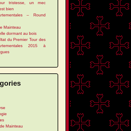
our tristesse, un mec
 est bien
artementales – Round
le Mainteau
elle dormant au bois
ltat du Premier Tour des
artementales 2015 à
rgues
gories
yse
ogie
les
 de Mainteau