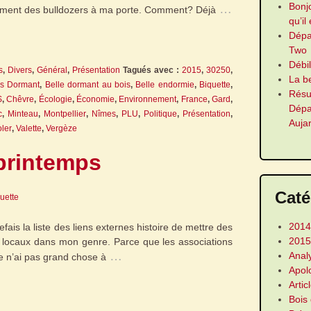
Bonj
…
dement des bulldozers à ma porte. Comment? Déjà
qu’il
Dép
Two
Débi
s
,
Divers
,
Général
,
Présentation
Tagués avec :
2015
,
30250
,
La b
is Dormant
,
Belle dormant au bois
,
Belle endormie
,
Biquette
,
Résu
S
,
Chêvre
,
Écologie
,
Économie
,
Environnement
,
France
,
Gard
,
Dép
c
,
Minteau
,
Montpellier
,
Nîmes
,
PLU
,
Politique
,
Présentation
,
Auja
oler
,
Valette
,
Vergèze
printemps
Caté
guette
2014
fais la liste des liens externes histoire de mettre des
2015
es locaux dans mon genre. Parce que les associations
…
Anal
je n’ai pas grand chose à
Apol
Artic
Bois