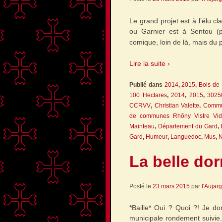
Le grand projet est à l’élu 
ou Garnier est à Sentou (p
comique, loin de là, mais du 
Lire la suite ›
Publié dans
2014
,
2015
,
Bois de
100 Hectares
,
2014
,
2015
,
3025
CCRVV
,
Christian Valette
,
Commu
de communes Rhôny Vistre Vid
Mainteau
,
Département du Gard
,
Gard
,
Humeur
,
Languedoc
,
Mus
,
La belle do
Posté le
23 mars 2015
par
l'Aujar
*Baille* Oui ? Quoi ?! Je 
municipale rondement suivie.