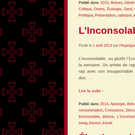
Publié dans
2015
,
Brèves
,
Génér
Critique
,
Divers
,
Écologie
,
Gard
,
Politique
,
Présentation
,
satirique
,
L’Inconsolab
Posté le
1 avril 2014
par
l'Aujargu
L’inconsolable, ou plutôt l’1
la semaine. Un artiste de ra
rap avec son insupportable b
…
dos
Lire la suite ›
Publié dans
2014
,
Apologie
,
Brèv
consommation
,
Croissance
,
Décr
Inconsolable
,
iphone
,
L'1nconsol
swag
,
traceur
,
travail