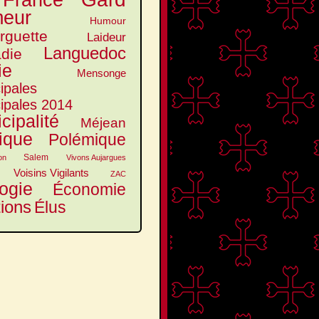
France
eur
Humour
arguette
Laideur
Languedoc
die
ie
Mensonge
ipales
ipales 2014
cipalité
Méjean
tique
Polémique
Salem
on
Vivons Aujargues
Voisins Vigilants
ZAC
ogie
Économie
tions
Élus