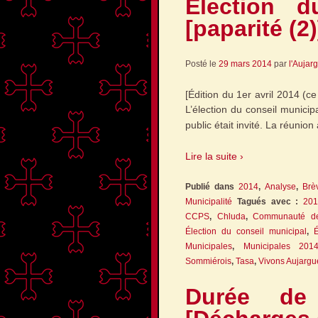
Élection d
[paparité (2)
Posté le
29 mars 2014
par
l'Aujar
[Édition du 1er avril 2014 (c
L’élection du conseil municipa
public était invité. La réunion 
Lire la suite ›
Publié dans
2014
,
Analyse
,
Brè
Municipalité
Tagués avec :
201
CCPS
,
Chluda
,
Communauté d
Élection du conseil municipal
,
É
Municipales
,
Municipales 201
Sommiérois
,
Tasa
,
Vivons Aujargu
Durée de