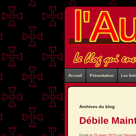
l'A
Le blog qui en
Accueil
Présentation
Les brè
Archives du blog
Débile Main
Posté le
25 mars 2015
par
l'Aujar