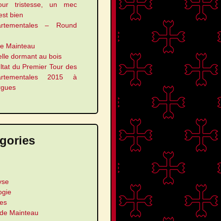
our tristesse, un mec
 est bien
artementales – Round
le Mainteau
elle dormant au bois
ltat du Premier Tour des
artementales 2015 à
rgues
gories
yse
ogie
les
 de Mainteau