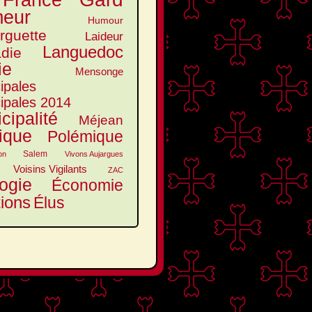
France
eur
Humour
arguette
Laideur
Languedoc
die
ie
Mensonge
ipales
ipales 2014
cipalité
Méjean
tique
Polémique
Salem
on
Vivons Aujargues
Voisins Vigilants
ZAC
ogie
Économie
tions
Élus