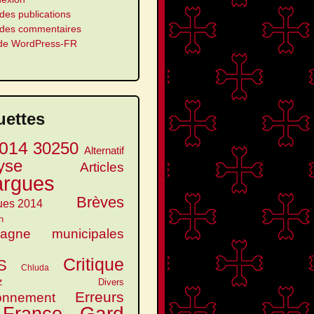
des publications
 des commentaires
 de WordPress-FR
uettes
014
30250
Alternatif
yse
Articles
argues
Brèves
ues 2014
n
agne municipales
Critique
S
Chluda
z
Divers
Erreurs
onnement
Gard