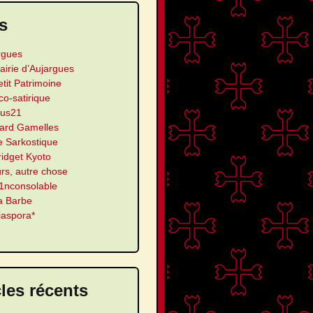
s
rgues
airie d’Aujargues
etit Patrimoine
ico-satirique
us21
ard Gamelles
e Sarkostique
ridget Kyoto
urs, autre chose
’1nconsolable
a Barbe
iaspora*
cles récents