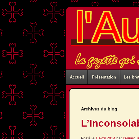
l'A
La gazette qui 
Accueil
Présentation
Les brè
Archives du blog
L’Inconsolab
Posté le
1 avril 2014
par
l'Aujargu