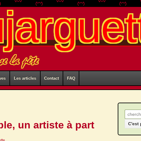
ujarguet
se la pète
ves
Les articles
Contact
FAQ
Recher
le, un artiste à part
ette