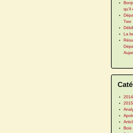
Bonj
qu’il
Dép
Two
Débi
La b
Résu
Dép
Auja
Caté
2014
2015
Anal
Apol
Artic
Bois