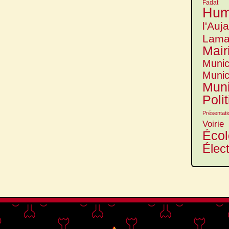
Fadat
Hum
l'Auj
Lama
Mair
Munic
Munic
Muni
Poli
Présentati
Voirie
Écol
Élec