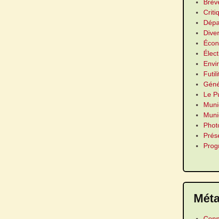
Brèv
Criti
Dépa
Dive
Écon
Élect
Envi
Futil
Géné
Le P
Muni
Munic
Phot
Prés
Pro
Mét
Conn