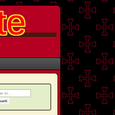
te
che pour: