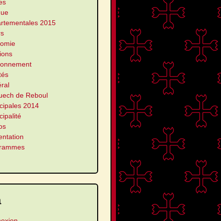
es
que
rtementales 2015
rs
omie
ions
ronnement
ités
ral
uech de Reboul
cipales 2014
ipalité
os
entation
grammes
a
exion