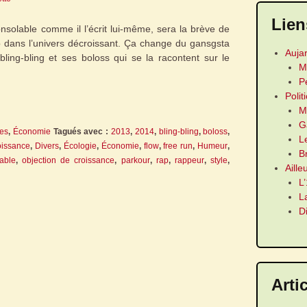
Lien
consolable comme il l’écrit lui-même, sera la brève de
p dans l’univers décroissant. Ça change du gansgsta
Auja
ling-bling et ses boloss qui se la racontent sur le
M
P
Polit
M
G
es
,
Économie
Tagués avec :
2013
,
2014
,
bling-bling
,
boloss
,
L
oissance
,
Divers
,
Écologie
,
Économie
,
flow
,
free run
,
Humeur
,
B
able
,
objection de croissance
,
parkour
,
rap
,
rappeur
,
style
,
Aille
L
L
D
Arti