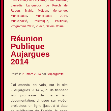
Élus
,
Fadat
,
France
,
Gard
,
Honte
,
Humeur
,
Lamadie
,
Languedoc
,
Le Puech de
Reboul
,
Mairie
,
Méjean
,
Mensonge
,
Municipales
,
Municipales 2014
,
Municipalité
,
Polémique
,
Politique
,
Programme 2008
,
Puech
,
Salem
,
Voirie
Réunion
Publique
Aujargues
2014
Posté le
21 mars 2014
par
l'Aujarguette
J’ai attendu en vain, sur le site
« Aujargues 2014 », qu’ils tiennent
leur promesse de mettre leur
documentation, diffusée sur vidéo-
projecteur, en ligne (jusqu’à là date
de publication de l’article, la page