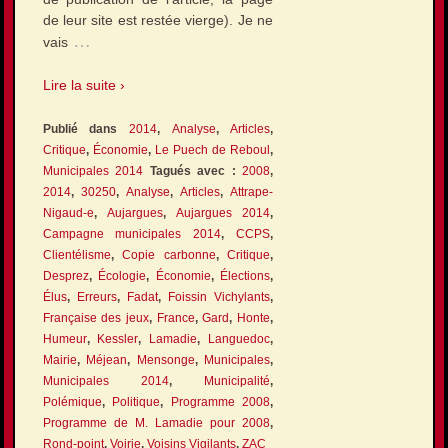
de leur site est restée vierge). Je ne
…
vais
Lire la suite ›
Publié dans
2014
,
Analyse
,
Articles
,
Critique
,
Économie
,
Le Puech de Reboul
,
Municipales 2014
Tagués avec :
2008
,
2014
,
30250
,
Analyse
,
Articles
,
Attrape-
Nigaud-e
,
Aujargues
,
Aujargues 2014
,
Campagne municipales 2014
,
CCPS
,
Clientélisme
,
Copie carbonne
,
Critique
,
Desprez
,
Écologie
,
Économie
,
Élections
,
Élus
,
Erreurs
,
Fadat
,
Foissin Vichylants
,
Française des jeux
,
France
,
Gard
,
Honte
,
Humeur
,
Kessler
,
Lamadie
,
Languedoc
,
Mairie
,
Méjean
,
Mensonge
,
Municipales
,
Municipales 2014
,
Municipalité
,
Polémique
,
Politique
,
Programme 2008
,
Programme de M. Lamadie pour 2008
,
Rond-point
,
Voirie
,
Voisins Vigilants
,
ZAC