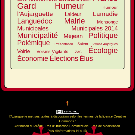
Gard
Humeur
Humour
l'Aujarguette
Lamadie
Laideur
Mairie
Languedoc
Mensonge
Municipales
Municipales 2014
Municipalité
Politique
Méjean
Polémique
Salem
Présentation
Vivons Aujargues
Écologie
Voirie
Voisins Vigilants
ZAC
Élections
Élus
Économie
↑
l'Aujarguette
met ses textes à disposition selon les termes de la
licence Creative
Commons :
Attribution du crédit - Pas d'Utilisation Commerciale - Pas de Modification
.
Plus d'informations
ici
ou
là
.