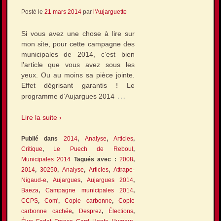
Posté le
21 mars 2014
par
l'Aujarguette
Si vous avez une chose à lire sur
mon site, pour cette campagne des
municipales de 2014, c’est bien
l’article que vous avez sous les
yeux. Ou au moins sa pièce jointe.
Effet dégrisant garantis ! Le
…
programme d’Aujargues 2014
Lire la suite ›
Publié dans
2014
,
Analyse
,
Articles
,
Critique
,
Le Puech de Reboul
,
Municipales 2014
Tagués avec :
2008
,
2014
,
30250
,
Analyse
,
Articles
,
Attrape-
Nigaud-e
,
Aujargues
,
Aujargues 2014
,
Baeza
,
Campagne municipales 2014
,
CCPS
,
Com'
,
Copie carbonne
,
Copie
carbonne cachée
,
Desprez
,
Élections
,