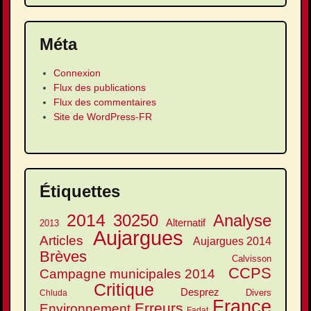
Méta
Connexion
Flux des publications
Flux des commentaires
Site de WordPress-FR
Étiquettes
2014
30250
Analyse
Alternatif
2013
Aujargues
Articles
Aujargues 2014
Brèves
Calvisson
CCPS
Campagne municipales 2014
Critique
Desprez
Divers
Chluda
France
Erreurs
Environnement
Fadat