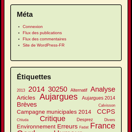
Méta
Connexion
Flux des publications
Flux des commentaires
Site de WordPress-FR
Étiquettes
2014
30250
Analyse
Alternatif
2013
Aujargues
Articles
Aujargues 2014
Brèves
Calvisson
CCPS
Campagne municipales 2014
Critique
Desprez
Divers
Chluda
France
Erreurs
Environnement
Fadat