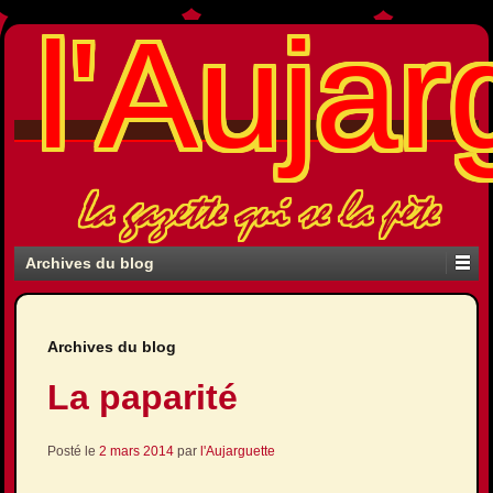
l'Aujar
La gazette qui se la pète
Archives du blog
Archives du blog
La paparité
Posté le
2 mars 2014
par
l'Aujarguette