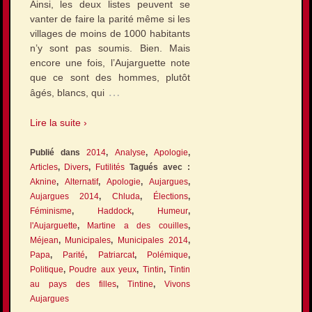
Ainsi, les deux listes peuvent se
vanter de faire la parité même si les
villages de moins de 1000 habitants
n’y sont pas soumis. Bien. Mais
encore une fois, l’Aujarguette note
que ce sont des hommes, plutôt
…
âgés, blancs, qui
Lire la suite ›
Publié dans
2014
,
Analyse
,
Apologie
,
Articles
,
Divers
,
Futilités
Tagués avec :
Aknine
,
Alternatif
,
Apologie
,
Aujargues
,
Aujargues 2014
,
Chluda
,
Élections
,
Féminisme
,
Haddock
,
Humeur
,
l'Aujarguette
,
Martine a des couilles
,
Méjean
,
Municipales
,
Municipales 2014
,
Papa
,
Parité
,
Patriarcat
,
Polémique
,
Politique
,
Poudre aux yeux
,
Tintin
,
Tintin
au pays des filles
,
Tintine
,
Vivons
Aujargues