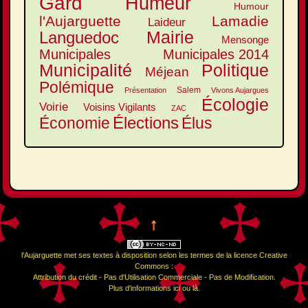
Gard
Humeur
Humour
l'Aujarguette
Lamadie
Laideur
Mairie
Languedoc
Mensonge
Municipales
Municipales 2014
Municipalité
Politique
Méjean
Polémique
Salem
Présentation
Vivons Aujargues
Écologie
Voirie
Voisins Vigilants
ZAC
Élections
Élus
Économie
↑
l'Aujarguette
met ses textes à disposition selon les termes de la
licence Creative
Commons :
Attribution du crédit - Pas d'Utilisation Commerciale - Pas de Modification
.
Plus d'informations
ici
ou
là
.