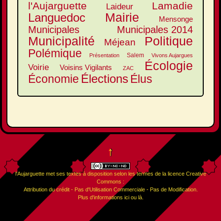
l'Aujarguette
Lamadie
Laideur
Mairie
Languedoc
Mensonge
Municipales
Municipales 2014
Municipalité
Politique
Méjean
Polémique
Salem
Présentation
Vivons Aujargues
Écologie
Voirie
Voisins Vigilants
ZAC
Élections
Élus
Économie
↑
l'Aujarguette
met ses textes à disposition selon les termes de la
licence Creative
Commons :
Attribution du crédit - Pas d'Utilisation Commerciale - Pas de Modification
.
Plus d'informations
ici
ou
là
.