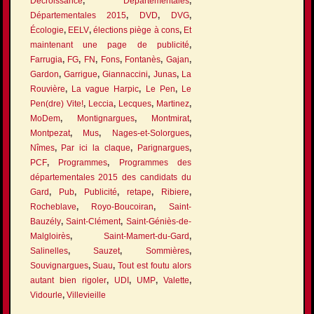
Décroissance
,
Départementales
,
Départementales 2015
,
DVD
,
DVG
,
Écologie
,
EELV
,
élections piège à cons
,
Et
maintenant une page de publicité
,
Farrugia
,
FG
,
FN
,
Fons
,
Fontanès
,
Gajan
,
Gardon
,
Garrigue
,
Giannaccini
,
Junas
,
La
Rouvière
,
La vague Harpic
,
Le Pen
,
Le
Pen(dre) Vite!
,
Leccia
,
Lecques
,
Martinez
,
MoDem
,
Montignargues
,
Montmirat
,
Montpezat
,
Mus
,
Nages-et-Solorgues
,
Nîmes
,
Par ici la claque
,
Parignargues
,
PCF
,
Programmes
,
Programmes des
départementales 2015 des candidats du
Gard
,
Pub
,
Publicité
,
retape
,
Ribiere
,
Rocheblave
,
Royo-Boucoiran
,
Saint-
Bauzély
,
Saint-Clément
,
Saint-Géniès-de-
Malgloirès
,
Saint-Mamert-du-Gard
,
Salinelles
,
Sauzet
,
Sommières
,
Souvignargues
,
Suau
,
Tout est foutu alors
autant bien rigoler
,
UDI
,
UMP
,
Valette
,
Vidourle
,
Villevieille