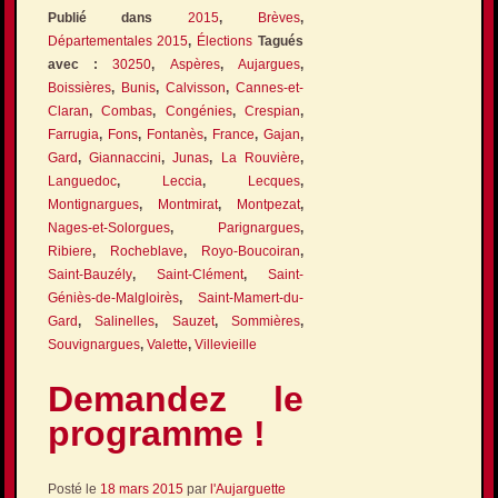
Publié dans
2015
,
Brèves
,
Départementales 2015
,
Élections
Tagués
avec :
30250
,
Aspères
,
Aujargues
,
Boissières
,
Bunis
,
Calvisson
,
Cannes-et-
Claran
,
Combas
,
Congénies
,
Crespian
,
Farrugia
,
Fons
,
Fontanès
,
France
,
Gajan
,
Gard
,
Giannaccini
,
Junas
,
La Rouvière
,
Languedoc
,
Leccia
,
Lecques
,
Montignargues
,
Montmirat
,
Montpezat
,
Nages-et-Solorgues
,
Parignargues
,
Ribiere
,
Rocheblave
,
Royo-Boucoiran
,
Saint-Bauzély
,
Saint-Clément
,
Saint-
Géniès-de-Malgloirès
,
Saint-Mamert-du-
Gard
,
Salinelles
,
Sauzet
,
Sommières
,
Souvignargues
,
Valette
,
Villevieille
Demandez le
programme !
Posté le
18 mars 2015
par
l'Aujarguette