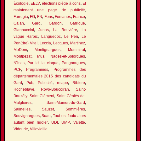
Écologie
,
EELV
,
élections piège à cons
,
Et
maintenant une page de publicité
,
Farrugia
,
FG
,
FN
,
Fons
,
Fontanès
,
France
,
Gajan
,
Gard
,
Gardon
,
Garrigue
,
Giannaccini
,
Junas
,
La Rouvière
,
La
vague Harpic
,
Languedoc
,
Le Pen
,
Le
Pen(dre) Vite!
,
Leccia
,
Lecques
,
Martinez
,
MoDem
,
Montignargues
,
Montmirat
,
Montpezat
,
Mus
,
Nages-et-Solorgues
,
Nîmes
,
Par ici la claque
,
Parignargues
,
PCF
,
Programmes
,
Programmes des
départementales 2015 des candidats du
Gard
,
Pub
,
Publicité
,
retape
,
Ribiere
,
Rocheblave
,
Royo-Boucoiran
,
Saint-
Bauzély
,
Saint-Clément
,
Saint-Géniès-de-
Malgloirès
,
Saint-Mamert-du-Gard
,
Salinelles
,
Sauzet
,
Sommières
,
Souvignargues
,
Suau
,
Tout est foutu alors
autant bien rigoler
,
UDI
,
UMP
,
Valette
,
Vidourle
,
Villevieille