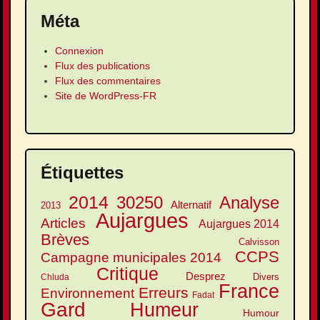
Méta
Connexion
Flux des publications
Flux des commentaires
Site de WordPress-FR
Étiquettes
2014
30250
Analyse
Alternatif
2013
Aujargues
Articles
Aujargues 2014
Brèves
Calvisson
CCPS
Campagne municipales 2014
Critique
Desprez
Divers
Chluda
France
Erreurs
Environnement
Fadat
Gard
Humeur
Humour