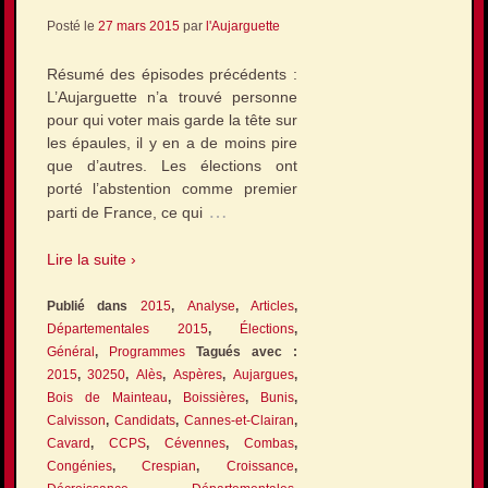
Posté le
27 mars 2015
par
l'Aujarguette
Résumé des épisodes précédents :
L’Aujarguette n’a trouvé personne
pour qui voter mais garde la tête sur
les épaules, il y en a de moins pire
que d’autres. Les élections ont
porté l’abstention comme premier
…
parti de France, ce qui
Lire la suite ›
Publié dans
2015
,
Analyse
,
Articles
,
Départementales 2015
,
Élections
,
Général
,
Programmes
Tagués avec :
2015
,
30250
,
Alès
,
Aspères
,
Aujargues
,
Bois de Mainteau
,
Boissières
,
Bunis
,
Calvisson
,
Candidats
,
Cannes-et-Clairan
,
Cavard
,
CCPS
,
Cévennes
,
Combas
,
Congénies
,
Crespian
,
Croissance
,