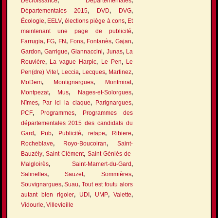
Décroissance
,
Départementales
,
Départementales 2015
,
DVD
,
DVG
,
Écologie
,
EELV
,
élections piège à cons
,
Et
maintenant une page de publicité
,
Farrugia
,
FG
,
FN
,
Fons
,
Fontanès
,
Gajan
,
Gardon
,
Garrigue
,
Giannaccini
,
Junas
,
La
Rouvière
,
La vague Harpic
,
Le Pen
,
Le
Pen(dre) Vite!
,
Leccia
,
Lecques
,
Martinez
,
MoDem
,
Montignargues
,
Montmirat
,
Montpezat
,
Mus
,
Nages-et-Solorgues
,
Nîmes
,
Par ici la claque
,
Parignargues
,
PCF
,
Programmes
,
Programmes des
départementales 2015 des candidats du
Gard
,
Pub
,
Publicité
,
retape
,
Ribiere
,
Rocheblave
,
Royo-Boucoiran
,
Saint-
Bauzély
,
Saint-Clément
,
Saint-Géniès-de-
Malgloirès
,
Saint-Mamert-du-Gard
,
Salinelles
,
Sauzet
,
Sommières
,
Souvignargues
,
Suau
,
Tout est foutu alors
autant bien rigoler
,
UDI
,
UMP
,
Valette
,
Vidourle
,
Villevieille