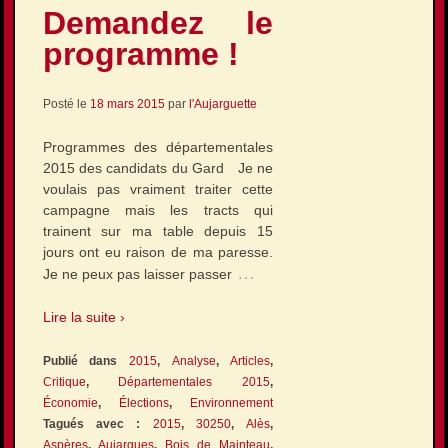
Demandez le
programme !
Posté le
18 mars 2015
par
l'Aujarguette
Programmes des départementales
2015 des candidats du Gard Je ne
voulais pas vraiment traiter cette
campagne mais les tracts qui
trainent sur ma table depuis 15
jours ont eu raison de ma paresse.
…
Je ne peux pas laisser passer
Lire la suite ›
Publié dans
2015
,
Analyse
,
Articles
,
Critique
,
Départementales 2015
,
Économie
,
Élections
,
Environnement
Tagués avec :
2015
,
30250
,
Alès
,
Aspères
,
Aujargues
,
Bois de Mainteau
,