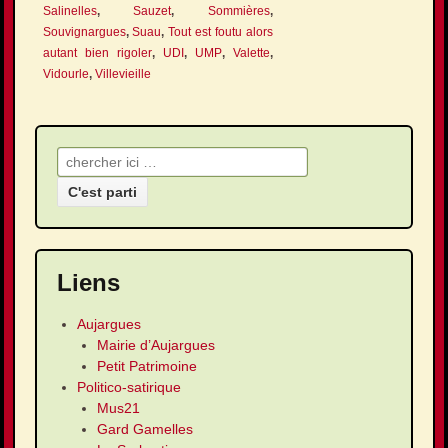
Salinelles
,
Sauzet
,
Sommières
,
Souvignargues
,
Suau
,
Tout est foutu alors
autant bien rigoler
,
UDI
,
UMP
,
Valette
,
Vidourle
,
Villevieille
Recherche pour:
Liens
Aujargues
Mairie d’Aujargues
Petit Patrimoine
Politico-satirique
Mus21
Gard Gamelles