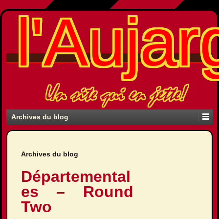
l'Aujar
Un site qui en jette!
Archives du blog
Archives du blog
Départemental
es – Round
Two