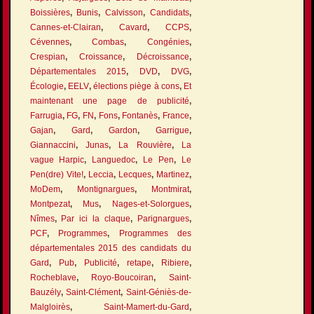
Boissières
,
Bunis
,
Calvisson
,
Candidats
,
Cannes-et-Clairan
,
Cavard
,
CCPS
,
Cévennes
,
Combas
,
Congénies
,
Crespian
,
Croissance
,
Décroissance
,
Départementales 2015
,
DVD
,
DVG
,
Écologie
,
EELV
,
élections piège à cons
,
Et
maintenant une page de publicité
,
Farrugia
,
FG
,
FN
,
Fons
,
Fontanès
,
France
,
Gajan
,
Gard
,
Gardon
,
Garrigue
,
Giannaccini
,
Junas
,
La Rouvière
,
La
vague Harpic
,
Languedoc
,
Le Pen
,
Le
Pen(dre) Vite!
,
Leccia
,
Lecques
,
Martinez
,
MoDem
,
Montignargues
,
Montmirat
,
Montpezat
,
Mus
,
Nages-et-Solorgues
,
Nîmes
,
Par ici la claque
,
Parignargues
,
PCF
,
Programmes
,
Programmes des
départementales 2015 des candidats du
Gard
,
Pub
,
Publicité
,
retape
,
Ribiere
,
Rocheblave
,
Royo-Boucoiran
,
Saint-
Bauzély
,
Saint-Clément
,
Saint-Géniès-de-
Malgloirès
,
Saint-Mamert-du-Gard
,