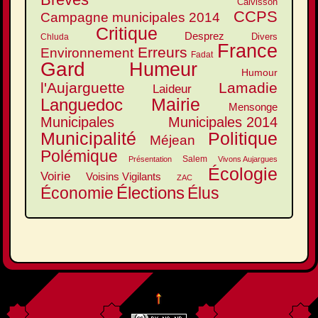
Calvisson
CCPS
Campagne municipales 2014
Critique
Desprez
Divers
Chluda
France
Erreurs
Environnement
Fadat
Gard
Humeur
Humour
l'Aujarguette
Lamadie
Laideur
Mairie
Languedoc
Mensonge
Municipales
Municipales 2014
Municipalité
Politique
Méjean
Polémique
Salem
Présentation
Vivons Aujargues
Écologie
Voirie
Voisins Vigilants
ZAC
Élections
Élus
Économie
↑