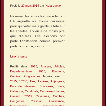
Posté le
27 mars 2015
par
l'Aujarguette
Résumé des épisodes précédents :
L’Aujarguette n’a trouvé personne
pour qui voter mais garde la tête sur
les épaules, il y en a de moins pire
que d’autres. Les élections ont
porté l’abstention comme premier
…
parti de France, ce qui
Lire la suite ›
Publié dans
2015
,
Analyse
,
Articles
,
Départementales 2015
,
Élections
,
Général
,
Programmes
Tagués avec :
2015
,
30250
,
Alès
,
Aspères
,
Aujargues
,
Bois de Mainteau
,
Boissières
,
Bunis
,
Calvisson
,
Candidats
,
Cannes-et-Clairan
,
Cavard
,
CCPS
,
Cévennes
,
Combas
,
Congénies
,
Crespian
,
Croissance
,